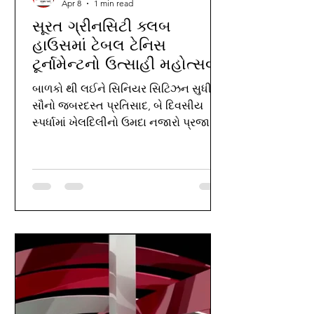
Apr 8
1 min read
સૂરત ગ્રીનસિટી ક્લબ
હાઉસમાં ટેબલ ટેનિસ
ટૂર્નામેન્ટનો ઉત્સાહી મહોત્સવ
બાળકો થી લઈને સિનિયર સિટિઝન સુધી
સૌનો જબરદસ્ત પ્રતિસાદ, બે દિવસીય
સ્પર્ધામાં ખેલદિલીનો ઉમદા નજારો પ્રજા
પંખ ગ્રીનસિટી, સુરત | તારીખ : 06 એપ્રિલ
2026 સુરત સ્થિત ગ્રીનસિટી ક્લબ હાઉસ
ખાતે તા. 04 એપ્રિલ 2026 અને 05 એપ્રિલ
2026 ના રોજ ટેબલ ટેનિસ ટૂર્નામેન્ટનું સફળ
આયોજન કરવામાં આવ્યું હતું. આ સ્પર્ધામાં
બાળકો, યુવાનો તેમજ સિનિયર સિટિઝનોએ
ઉત્સાહપૂર્વક ભાગ લીધો અને રમતિયાળ
ભાવનાનું ઉત્તમ પ્રદર્શન કર્યું. બે દિવસીય
આ સ્પર્ધામાં વિવિધ કેટેગરીમાં મેચો યોજાઈ,
જેના પરિણામ નીચે મુજબ રહ્યા