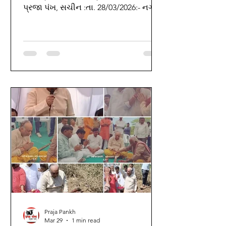
પ્રજા પંખ, સચીન :તા. 28/03/2026:- નગર
પ્રાથમિક શિક્ષણ સમિતિ, સુરત સંચાલિત
ગુજરાતી પ્રાથમિક શાળા ક્રમાંક-368,
કનકપુર સચીન ખાતે ધોરણ-8ના
વિદ્યાર્થીઓ માટે “મોટિવેશનલ વિદાઈ
સમારોહ”નું ભવ્ય આયોજન કરવામાં આવ્યું
હતું. આ પ્રસંગે અગ્રણી મહેમાનો, શિક્ષક
મંડળ તથા વિદ્યાર્થીવૃંદની હાજરીએ
કાર્યક્રમને ઉલ્લાસભર્યો અને યાદગાર
બનાવ્યો હતો. કાર્યક્રમની શરૂઆતમાં
શાળાના વિદ્યાર્થીઓ દ્વારા સંગીતમય
પ્રાર્થના રજૂ કરવામાં આ
Praja Pankh
Mar 29
1 min read