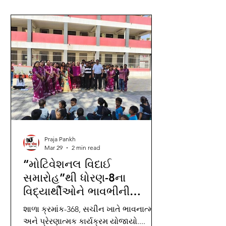
Praja Pankh
Mar 29
2 min read
“મોટિવેશનલ વિદાઈ
સમારોહ”થી ધોરણ-8ના
વિદ્યાર્થીઓને ભાવભીની
વિદાય....
શાળા ક્રમાંક-368, સચીન ખાતે ભાવનાત્મક
અને પ્રેરણાત્મક કાર્યક્રમ યોજાયો....