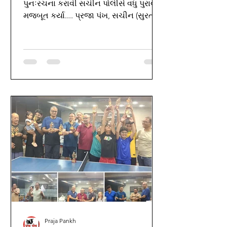
પુનઃરચના કરાવી સચીન પોલીસે વધુ પુરાવા
મજબૂત કર્યા.... પ્રજા પંખ, સચીન (સુરત):
સ્થાનિક સ્વરાજ્યની ચૂંટણી દરમિયાન
કાયદો અને વ્યવસ્થા જાળવવા તેમજ શરીર
સંબંધિત ગુનાઓને કાબૂમાં રાખવા ઉચ્ચ
પોલીસ અધિકારીઓની સૂચનાઓ મુજબ
સચીન પોલીસે ઝડપી અને અસરકારક
કામગીરી હાથ ધરી છે.તા. 19/04/2026 ना
રોજ સાંજે હોજીવાળા રોડ નં. 14 ની નેના
ચોકડી પાસે ફરીયાદી બ્રિજલાલ ભરતભાઈ
મદેસીયા ઉપર ત્રણ અજાણ્યા શખ્સોએ
મોપેડ પર આવી હુમલો કર્યો હતો.
આરોપીઓએ ફરીયાદીને પગના ભાગે છરી
માર
Praja Pankh