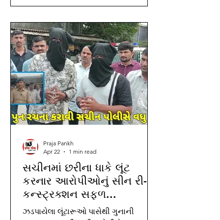
સમાજ સેવા ટ્રસ્ટના પ્રમુખ ભરતભાઈ
ગજ્જર તથા મંત્રી બીપીનભાઈ ગજ્જર
ખાસ ઉપસ્થિત રહ્યા હતા.કાર્યક્રમની
શરૂઆત પ્રાર્થના અને દીપ પ્રાગટ્યથી
કરવામાં આવી હતી.સામાન્ય સભાના
અધ્યક્ષ તરીકે અમૃતલાલ ડી.સુથારની વરણી
કરવામાં આવી હતી.ત્યારબાદ વર્ષ
Praja Pankh
Apr 22
1 min read
સચીનમાં છરીના ધાકે લૂંટ
કરનાર આરોપીઓનું સીન રી-
કન્સ્ટ્રક્શન સફળ...
ઝડપાયેલા લૂંટારૂઓ પાસેથી ગુનાની