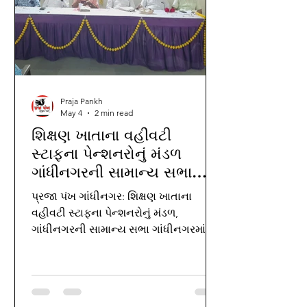
Praja Pankh
May 4
2 min read
શિક્ષણ ખાતાના વહીવટી
સ્ટાફના પેન્શનરોનું મંડળ
ગાંધીનગરની સામાન્ય સભા
ગાંધીનગર ખાતે યોજવામાં
પ્રજા પંખ ગાંધીનગર: શિક્ષણ ખાતાના
આવેલ આ સભામાં અલગ
વહીવટી સ્ટાફના પેન્શનરોનું મંડળ,
અલગ જીલ્લાના સભ્યો હાજર
ગાંધીનગરની સામાન્ય સભા ગાંધીનગરમાં
રહ્યા હતા.
વિશ્વકર્મા સમાજ સેવા ટ્રસ્ટના હોલ ખાતે
યોજવામાં આવેલ. આ સભામાં અલગ અલગ
જીલ્લાના સભ્યો હાજર રહ્યા હતા.આ
કાર્યક્રમમાં અતિથિ વિશેષ તરીકે વિશ્વકર્મા