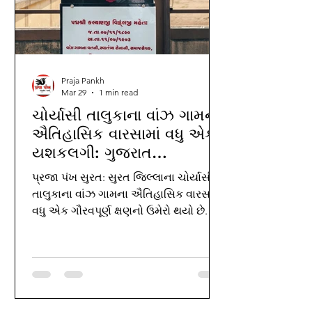
Praja Pankh
Mar 29
1 min read
ચોર્યાસી તાલુકાના વાંઝ ગામના
ઐતિહાસિક વારસામાં વધુ એક
યશકલગી: ગુજરાત
વિધાનસભાના પ્રથમ સ્પીકર
પ્રજા પંખ સુરત: સુરત જિલ્લાના ચોર્યાસી
સ્વ.કલ્યાણજી મહેતાના
તાલુકાના વાંઝ ગામના ઐતિહાસિક વારસામાં
સ્મારકનું લોકાર્પણ...
વધુ એક ગૌરવપૂર્ણ ક્ષણનો ઉમેરો થયો છે.
વાંઝ ગામે ગ્રામપંચાયત દ્વારા ગુજરાત
વિધાનસભાના પ્રથમ સ્પીકર સ્વ.
કલ્યાણજી વિઠ્ઠલજી મહેતાના સ્મારકનું
લોકાર્પણ કરાયું હતું. ગામના આગેવાનોની
ઉપસ્થિતમાં વાંઝ ગામના મૂળ વતની એવા
સ્વતંત્રસેનાની કલ્યાણજી મહેતાના સ્મારક