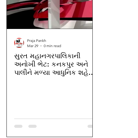
Praja Pankh
Mar 29
0 min read
સુરત મહાનગરપાલિકાની
અનોખી ભેટ: કનકપુર અને
પાલીને મળ્યા આધુનિક શહેરી
પ્રાથમિક આરોગ્ય કેન્દ્રો-
NQAS ગુણવત્તા સાથે હવે
નગરજનોને મળશે નિઃશુલ્ક
અને સર્વાંગી આરોગ્ય સેવા..