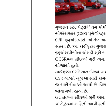
ગુજરાત સ્ટેટ પેટ્રોલિયમ કોર્
સીએસઆર (CSR) પ્રોજેક્ટ્સન
દીધી. જીએસપીસી એ તેલ અને
સંસ્થા છે. આ કાર્યક્રમ ગુજર
જીએસપીસીના એમડી શ્રી સં
GCSRAના સીઇઓ શ્રી એમ. થે
યોજાયો હતો.
કાર્યક્રમ દરમિયાન ઊર્જા અન
CSR બાબતે ખૂબ જ સારી કામગીરી
જ સારી સેવાઓ આપી છે. વિભા
જોવા મળી રહ્યા છે.’
GCSRAના સીઇઓ શ્રી એમ. થે
અંગે ટુંકમાં માહિતી આપી હત