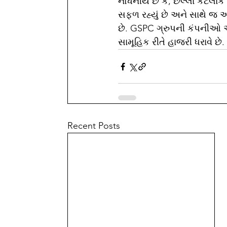
નોંધનીય છે કે, છેલ્લાં કેટલાંક
સફળ રહ્યું છે અને સાથે જ આ 
છે. GSPC ગ્રુપની કંપનીઓ એનર
સામૂહિક રીતે હાજરી ધરાવે છે.
Recent Posts