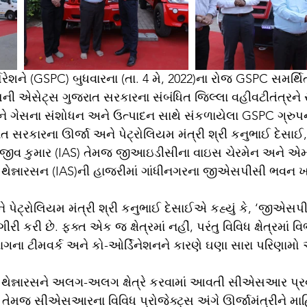
પોરેશને (GSPC) બુધવારના (તા. 4 મે, 2022)ના રોજ GSPC સમર્થિ
ી એસેટ્સ ગુજરાત સરકારના સંબંધિત જિલ્લા વહીવટીતંત્રને સ
 ગેસના સંશોધન અને ઉત્પાદન સાથે સંકળાયેલા GSPC ગ્રુપન
ાત સરકારના ઊર્જા અને પેટ્રોલિયમ મંત્રી શ્રી કનુભાઈ દેસાઈ,
જીવ કુમાર (IAS) તેમજ જીઆઇડીસીના વાઇસ ચેરમેન અને એમ
ન્નારસન (IAS)ની હાજરીમાં ગાંધીનગરના જીએસપીસી ભવન ખા
ે પેટ્રોલિયમ મંત્રી શ્રી કનુભાઈ દેસાઈએ કહ્યું કે, ‘જીએસ
 કરી છે. ફક્ત એક જ ક્ષેત્રમાં નહીં, પરંતુ વિવિધ ક્ષેત્રમાં વિ
ગના ટીમવર્ક અને કો-ઓર્ડિનેશનને કારણે ઘણા સારા પરિણામ
ન્નારસને અલગ-અલગ ક્ષેત્રે કરવામાં આવતી સીએસઆર પ્રવ
ી તેમજ સીએસઆરના વિવિધ પ્રોજેક્ટ્સ અંગે ઊર્જામંત્રીને મા