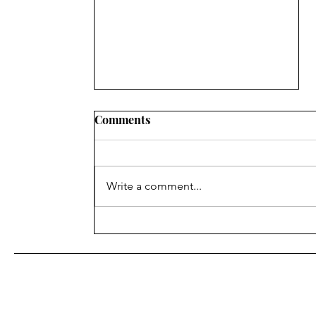
Comments
Write a comment...
શિક્ષણ ખાતાના વહીવટી સ્ટાફના
પેન્શનરોનું મંડળ ગાંધીનગરની
સામાન્ય સભા ગાંધીનગર ખાતે
યોજવામાં આવેલ આ સભામાં
અલગ અલગ જીલ્લાના સભ્યો
હાજર રહ્યા હતા.