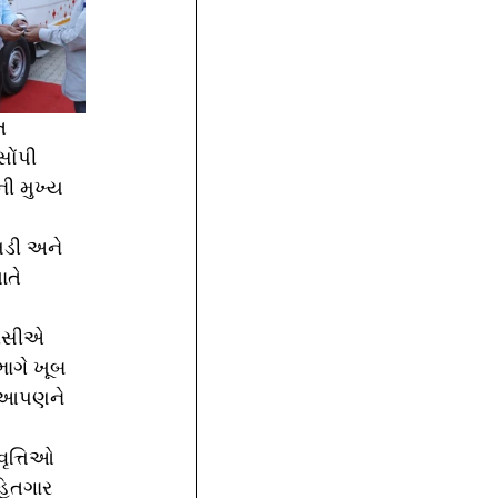
ત 
ોંપી 
ી મુખ્ય 
 
ડી અને 
તે 
પીસીએ 
ભાગે ખૂબ 
ો આપણને 
ૃત્તિઓ 
હિતગાર 