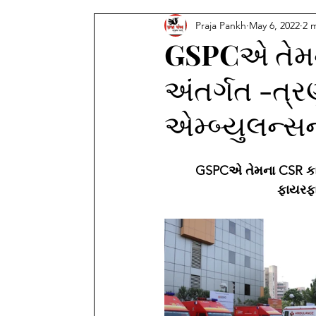
Praja Pankh
May 6, 2022
2 
GSPCએ તેમન
અંતર્ગત -ત્
એમ્બ્યુલન્સન
GSPCએ તેમના CSR કાર્
ફાયરફા