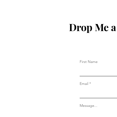
Drop Me a
First Name
Email
Message...