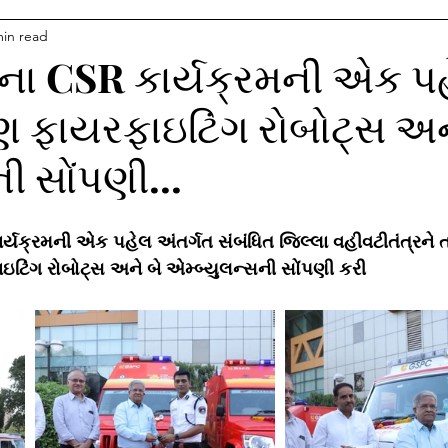
min read
ા CSR કાર્યક્રમની એક પ
રણ ફાયરફાઇટિંગ રોબોટ્સ અન
ી સોંપણી...
યક્રમની એક પહેલ અંતર્ગત સંબંધિત જિલ્લા વહીવટીતંત્રને ત
ઇટિંગ રોબોટ્સ અને બે એમ્બ્યુલન્સની સોંપણી કરી