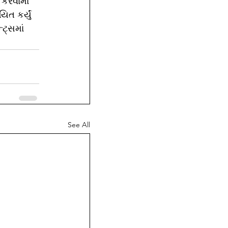
 કરવામાં 
ત કર્યું 
ટ્સમાં 
See All