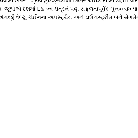
 વર્ષોમાં GSPC ગ્રુપ હાઇડ્રોકાર્બન ક્ષેત્રે અનેક સીમાચિહ્નો પાર
જૂથોએ દેશમાં E&Pના ક્ષેત્રને પણ સફળતાપૂર્વક પુનઃવ્યાખ્યાયિ
્જી વેલ્યુ ચેઈનના અપસ્ટ્રીમ અને ડાઉનસ્ટ્રીમ બંને સેગમેન્