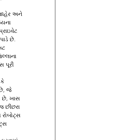
જાહેર અને 
્યના 
રાઇવેટ 
ાડે છે.
્ટ 
િલ્લાના 
સ પૂરી 
કે 
, જે 
 છે, ખાસ 
જ છીછરા 
 રોબોટ્સ 
ટ્સ 