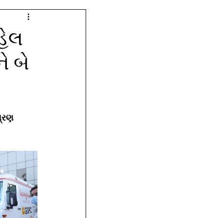
હેલ
ે બે
્રણ 