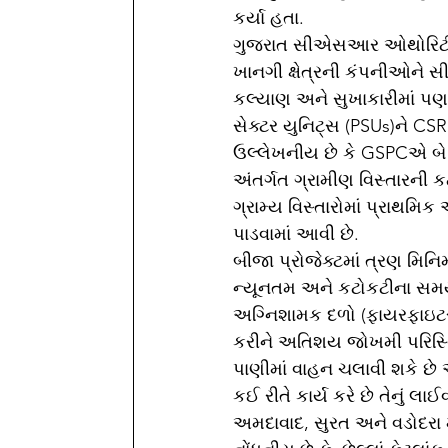
કર્યા હતા.
ગુજરાત સીએસઆર ઓથોરિટી (GS
ખાનગી ક્ષેત્રની કંપનીઓને 
કલ્યાણ અને સુખાકારીમાં પ
સેક્ટર યુનિટ્સ (PSUs)ને CS
ઉલ્લેખનીય છે કે GSPCએ બે પ્
અંતર્ગત ગ્રામીણ વિસ્તારની 
ગ્રામ્ય વિસ્તારોમાં પ્રાથમિક
પાડવામાં આવી છે.
બીજા પ્રોજેક્ટમાં ત્રણ મિનિ
ન્યૂનતમ અને કટોકટીના સમય 
અગ્નિશામક દળો (ફાયરફાઇટર્સ
કરીને અતિશય જોખમી પરિસ્થ
પાણીમાં વાહન ચલાવી શકે છે 
કઈ રીતે કાર્ય કરે છે તેનું લ
અમદાવાદ, સુરત અને વડોદરા મ