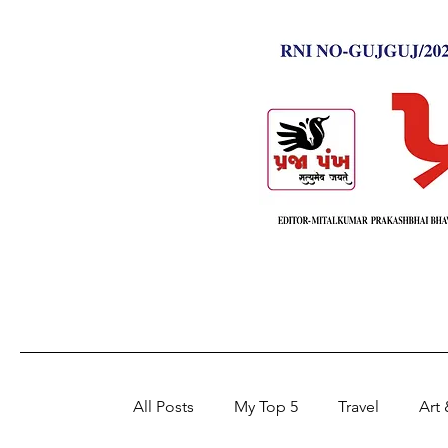
All Posts
My Top 5
Travel
Art 