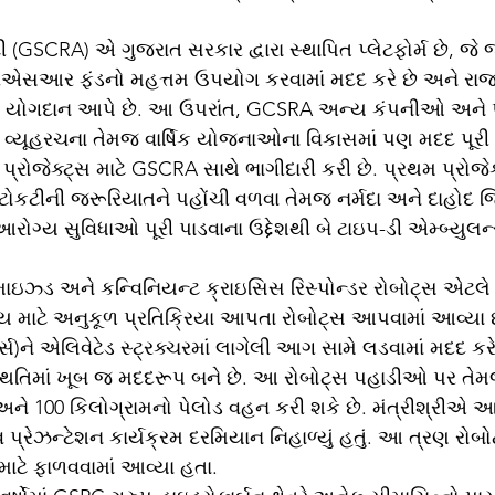
CRA) એ ગુજરાત સરકાર દ્વારા સ્થાપિત પ્લેટફોર્મ છે, જે 
સીએસઆર ફંડનો મહત્તમ ઉપયોગ કરવામાં મદદ કરે છે અને રાજ
ણ યોગદાન આપે છે. આ ઉપરાંત, GCSRA અન્ય કંપનીઓ અને પ્
R વ્યૂહરચના તેમજ વાર્ષિક યોજનાઓના વિકાસમાં પણ મદદ પૂરી પ
રોજેક્ટ્સ માટે GSCRA સાથે ભાગીદારી કરી છે. પ્રથમ પ્રોજેક
કટોકટીની જરૂરિયાતને પહોંચી વળવા તેમજ નર્મદા અને દાહોદ જ
 આરોગ્ય સુવિધાઓ પૂરી પાડવાના ઉદ્દેશથી બે ટાઇપ-ડી એમ્બ્યુલન્
માઇઝ્ડ અને કન્વિનિયન્ટ ક્રાઇસિસ રિસ્પોન્ડર રોબોટ્સ એટલે 
માટે અનુકૂળ પ્રતિક્રિયા આપતા રોબોટ્સ આપવામાં આવ્યા છે
)ને એલિવેટેડ સ્ટ્રક્ચરમાં લાગેલી આગ સામે લડવામાં મદદ કરે
િતિમાં ખૂબ જ મદદરૂપ બને છે. આ રોબોટ્સ પહાડીઓ પર તેમ
અને 100 કિલોગ્રામનો પેલોડ વહન કરી શકે છે. મંત્રીશ્રીએ આ
ાઈવ પ્રેઝન્ટેશન કાર્યક્રમ દરમિયાન નિહાળ્યું હતું. આ ત્રણ રોબો
ાટે ફાળવવામાં આવ્યા હતા.