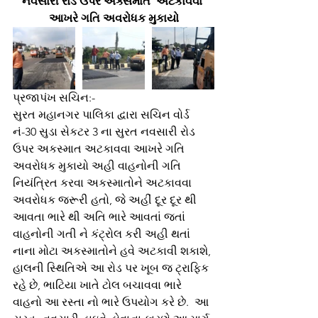
નવસારી રોડ ઉપર અક્સમાત  અટકાવવા 
આખરે ગતિ અવરોધક મુકાયો
પ્રજાપંખ સચિન:-
સુરત મહાનગર પાલિકા દ્વારા સચિન વોર્ડ 
નં-30 સુડા સેકટર 3 ના સુરત નવસારી રોડ 
ઉપર અકસ્માત અટકાવવા આખરે ગતિ 
અવરોધક મુકાયો અહી વાહનોની ગતિ 
નિયંત્રિત કરવા અકસ્માતોને અટકાવવા 
અવરોધક જરૂરી હતો, જે અહીં દૂર દૂર થી 
આવતા ભારે થી અતિ ભારે આવતાં જતાં 
વાહનોની ગતી ને કંટ્રોલ કરી અહી થતાં
નાના મોટા અકસ્માતોને હવે અટકાવી શકાશે, 
હાલની સ્થિતિએ આ રોડ પર ખૂબ જ ટ્રાફિક 
રહે છે, ભાટિયા ખાતે ટોલ બચાવવા ભારે 
વાહનો આ રસ્તા નો ભારે ઉપયોગ કરે છે.  આ 