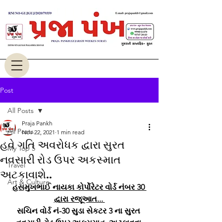
Post
All Posts
Praja Pankh
All Posts
Nov 22, 2021
1 min read
હવે ગતિ અવરોધક દ્વારા સુરત
My Top 5
નવસારી રોડ ઉપર અકસ્માત
Travel
અટકાવાશે..
Art & Culture
હસમુખભાઈ નાયકા કોર્પોરેટર વોર્ડ નંબર 30 
દ્વારા રજૂઆત... 
સચિન વોર્ડ નં-30 સુડા સેકટર 3 ના સુરત 