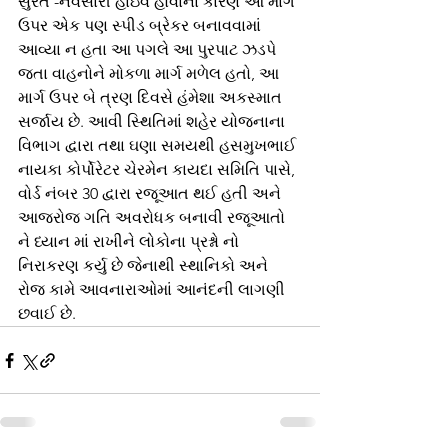
સુરત -નવસારી હાઇવે હોવાના કારણે આ માર્ગ 
ઉપર એક પણ સ્પીડ બ્રેકર બનાવવામાં 
આવ્યા ન હતા આ પગલે આ પુરપાટ ઝડપે 
જતા વાહનોને મોકળા માર્ગ મળેલ હતો, આ 
માર્ગ ઉપર બે ત્રણ દિવસે હંમેશા અકસ્માત 
સર્જાય છે. આવી સ્થિતિમાં શહેર યોજનાના 
વિભાગ દ્વારા તથા ઘણા સમયથી હસમુખભાઈ 
નાયકા કોર્પોરેટર ચેરમેન કાયદા સમિતિ પાસે, 
વોર્ડ નંબર 30 દ્વારા રજૂઆત થઈ હતી અને 
આજરોજ ગતિ અવરોધક બનાવી રજૂઆતો 
ને ધ્યાન માં રાખીને લોકોના પ્રશ્નો નો 
નિરાકરણ કર્યુ છે જેનાથી સ્થાનિકો અને 
રોજ કામે આવનારાઓમાં આનંદની લાગણી 
છવાઈ છે.