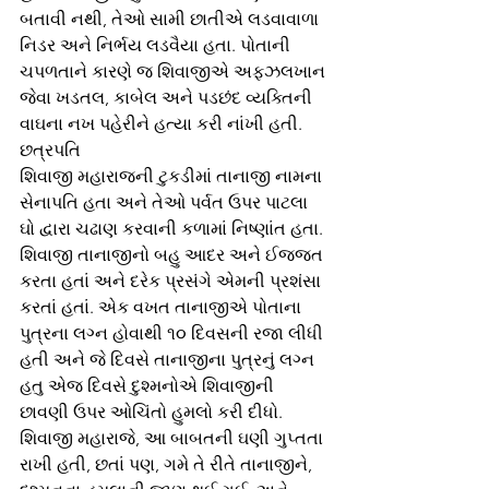
બતાવી નથી, તેઓ સામી છાતીએ લડવાવાળા 
નિડર અને નિર્ભય લડવૈયા હતા. પોતાની 
ચપળતાને કારણે જ શિવાજીએ અફઝલખાન 
જેવા ખડતલ, કાબેલ અને પડછંદ વ્યક્તિની 
વાઘના નખ પહેરીને હત્યા કરી નાંખી હતી.
છત્રપતિ
શિવાજી મહારાજની ટુકડીમાં તાનાજી નામના 
સેનાપતિ હતા અને તેઓ પર્વત ઉપર પાટલા 
ઘો દ્વારા ચઢાણ કરવાની કળામાં નિષ્ણાંત હતા. 
શિવાજી તાનાજીનો બહુ આદર અને ઈજ્જત 
કરતા હતાં અને દરેક પ્રસંગે એમની પ્રશંસા 
કરતાં હતાં. એક વખત તાનાજીએ પોતાના 
પુત્રના લગ્ન હોવાથી ૧૦ દિવસની રજા લીધી 
હતી અને જે દિવસે તાનાજીના પુત્રનું લગ્ન 
હતુ એજ દિવસે દુશ્મનોએ શિવાજીની 
છાવણી ઉપર ઓચિંતો હુમલો કરી દીધો. 
શિવાજી મહારાજે, આ બાબતની ઘણી ગુપ્તતા 
રાખી હતી, છતાં પણ, ગમે તે રીતે તાનાજીને, 