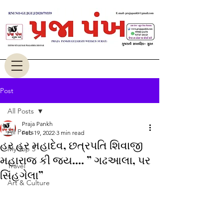
Post
All Posts
Praja Pankh
All Posts
Feb 19, 2022
3 min read
હર હર મહાદેવ, છત્રપતિ શિવાજી
My Top 5
મહારાજ કી જય.... ” ગઢઆલા, પર
Travel
સિંહગેલા”
Art & Culture