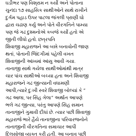
ઘડીભર પણ વિશ્રામ ન કર્યો અને પોતાના 
ચુનંદા ૧૭ સાહસિક સાથીઓને સાથે રાખીને 
દુર્ગમ પહાડ ઉપર પાટલા જંગલી પ્રાણી ઘો 
દ્વારા ચઢાણ કર્યુ અને પોતે વીરગતિને પામ્યા 
પણ જે ગઢ દુશ્મનોએ કબજે કર્યો હતો એ 
જીતી લીધો હતો. છત્રપતિ
શિવાજી મહારાજને આ બન્ને બનાવોની જાણ 
થતાં, પોતાની જિંદગીમાં પહેલી વખત 
શિવાજીની આંખમાં આંસુ આવી ગયા. 
તાનાજી સાથે ગયેલા સાથીઓમાંથી માત્ર 
ચાર પાંચ સાથીઓ બચ્યા હતા અને શિવાજી 
મહારાજને ગઢ જીત્યાની વધામણી 
આપી,ત્યારે દુ:ખી સ્વરે શિવાજી બોલ્યાં કે ” 
ગઢ આલા, પર સિંહ ગેલા” અર્થાત આપણે 
ભલે ગઢ જીત્યા, પરંતુ આપણે સિંહ સમાન 
તાનાજીને ગુમાવી દીધાં છે. ત્યાર પછી શિવાજી 
મહારાજે ભારે હૈયે તાનાજીના પરિવારજનોને 
તાનાજીની વીરગતિના સમાચાર આપી 
દિલસોજી વ્યક્ત કરી હતી. આ બનાવ પછી 