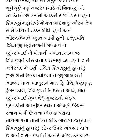
કોઈ સદસ્ય, કોઈની બહેન બેટી ઉપર 
ભૂલેચૂકે પણ નજર બગાડે તો શિવાજી એ 
વ્યક્તિને આકરામાં આકરી સજા કરતા હતા. 
શિવાજી મહારાજે મોગલ બાદશાહ ઔરંગઝેબ 
સામે કાંટાની ટક્કર લીધી હતી અને 
ઔરંગઝેબને મ્હાત આપી હતી. છત્રપતિ
 શિવાજી મહારાજની જન્મદાતા 
જીજાબાઈએ પોતાની ગર્ભાવસ્થામાં જ 
શિવાજીને વીરત્વના પાઠ ભણાવ્યા હતાં. શ્રી 
ઝવેરચંદ મેઘાણી રચિત શિવાજીનું હાલરડું 
(“આભમાં ઉગેલ ચાંદલો ને જીજાબાઈને 
આવ્યા બાળ, બાલુડાને માત હિંચોળે, ધણણણ 
ડુંગરા ડોલે, શિવાજીને નિંદરુ ન આવે, માતા 
જીજાબાઈ ઝુલાવે”) ગુજરાતી પાઠ્ય 
પુસ્તકોમાં આ સુંદર રચના એ મૂઠી ઉંચેરૂ 
સ્થાન પામી છે તથા લોક ડાયરાના 
મોટાભાગના નામાંકિત લોક ગાયકો છત્રપતિ 
શિવાજીનું હાલરડું સ્ટેજ ઉપર અવશ્ય ગાય 
છે અને શ્રોતાજનોને અનેરી મોજ કરાવે છે. 