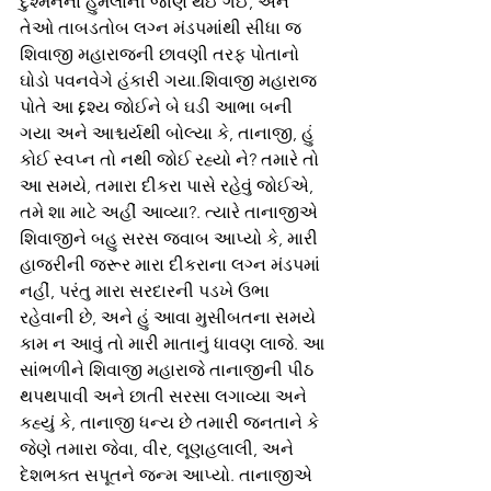
દુશ્મનના હુમલાની જાણ થઈ ગઈ, અને 
તેઓ તાબડતોબ લગ્ન મંડપમાંથી સીધા જ 
શિવાજી મહારાજની છાવણી તરફ પોતાનો 
ઘોડો પવનવેગે હંકારી ગયા.શિવાજી મહારાજ 
પોતે આ દ્દશ્ય જોઈને બે ઘડી આભા બની 
ગયા અને આશ્ચર્યથી બોલ્યા કે, તાનાજી, હું 
કોઈ સ્વપ્ન તો નથી જોઈ રહ્યો ને? તમારે તો 
આ સમયે, તમારા દીકરા પાસે રહેવું જોઈએ, 
તમે શા માટે અહીં આવ્યા?. ત્યારે તાનાજીએ 
શિવાજીને બહુ સરસ જવાબ આપ્યો કે, મારી 
હાજરીની જરૂર મારા દીકરાના લગ્ન મંડપમાં 
નહીં, પરંતુ મારા સરદારની પડખે ઉભા 
રહેવાની છે, અને હું આવા મુસીબતના સમયે 
કામ ન આવું તો મારી માતાનું ધાવણ લાજે. આ 
સાંભળીને શિવાજી મહારાજે તાનાજીની પીઠ 
થપથપાવી અને છાતી સરસા લગાવ્યા અને 
કહ્યું કે, તાનાજી ધન્ય છે તમારી જનતાને કે 
જેણે તમારા જેવા, વીર, લૂણહલાલી, અને 
દેશભક્ત સપૂતને જન્મ આપ્યો. તાનાજીએ 