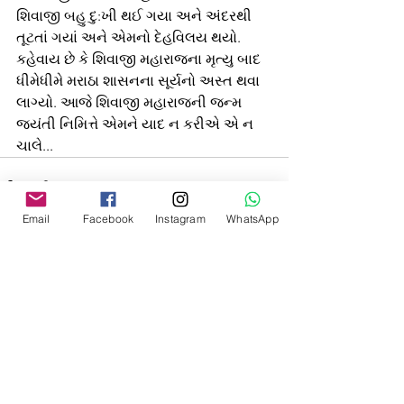
શિવાજી બહુ દુ:ખી થઈ ગયા અને અંદરથી 
તૂટતાં ગયાં અને એમનો દેહવિલય થયો. 
કહેવાય છે કે શિવાજી મહારાજના મૃત્યુ બાદ 
ધીમેધીમે મરાઠા શાસનના સૂર્યનો અસ્ત થવા 
લાગ્યો. આજે શિવાજી મહારાજની જન્મ 
જયંતી નિમિત્તે એમને યાદ ન કરીએ એ ન 
ચાલે...
Email
Facebook
Instagram
WhatsApp
See All
Recent Posts