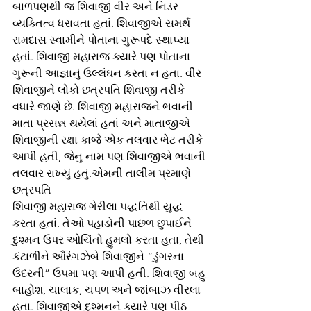
બાળપણથી જ શિવાજી વીર અને નિડર 
વ્યક્તિત્વ ધરાવતા હતાં. શિવાજીએ સમર્થ 
રામદાસ સ્વામીને પોતાના ગુરૂપદે સ્થાપ્યા 
હતાં. શિવાજી મહારાજ ક્યારે પણ પોતાના 
ગુરૂની આજ્ઞાનું ઉલ્લંઘન કરતા ન હતા. વીર 
શિવાજીને લોકો છત્રપતિ શિવાજી તરીકે 
વધારે જાણે છે. શિવાજી મહારાજને ભવાની 
માતા પ્રસન્ન થયેલાં હતાં અને માતાજીએ 
શિવાજીની રક્ષા કાજે એક તલવાર ભેટ તરીકે 
આપી હતી, જેનુ નામ પણ શિવાજીએ ભવાની 
તલવાર રાખ્યું હતું.એમની તાલીમ પ્રમાણે 
છત્રપતિ
શિવાજી મહારાજ ગેરીલા પદ્ધતિથી યુદ્ધ 
કરતા હતાં. તેઓ પહાડોની પાછળ છુપાઈને 
દુશ્મન ઉપર ઓચિંતો હુમલો કરતા હતા, તેથી 
કંટાળીને ઔરંગઝેબે શિવાજીને “ડુંગરના 
ઉંદરની” ઉપમા પણ આપી હતી. શિવાજી બહુ 
બાહોશ, ચાલાક, ચપળ અને જાંબાઝ વીરલા 
હતા. શિવાજીએ દુશ્મનને ક્યારે પણ પીઠ 