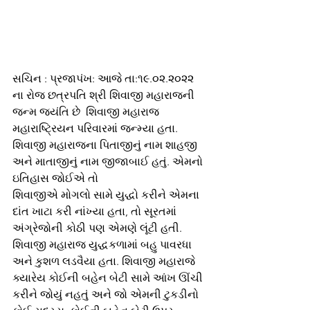
સચિન : પ્રજાપંખ: આજે તા:૧૯.૦૨.૨૦૨૨ 
ના રોજ છત્રપતિ શ્રી શિવાજી મહારાજની 
જન્મ જયંતિ છે  શિવાજી મહારાજ 
મહારાષ્ટ્રિયન પરિવારમાં જન્મ્યા હતા. 
શિવાજી મહારાજના પિતાજીનું નામ શાહજી 
અને માતાજીનું નામ જીજાબાઈ હતું. એમનો 
ઇતિહાસ જોઈએ તો
શિવાજીએ મોગલો સામે યુદ્ધો કરીને એમના 
દાંત ખાટા કરી નાંખ્યા હતા, તો સૂરતમાં 
અંગ્રેજોની કોઠી પણ એમણે લૂંટી હતી. 
શિવાજી મહારાજ યુદ્ધકળામાં બહુ પાવરધા 
અને કુશળ લડવૈયા હતા. શિવાજી મહારાજે 
ક્યારેય કોઈની બહેન બેટી સામે આંખ ઊંચી 
કરીને જોયું નહતું અને જો એમની ટુકડીનો 