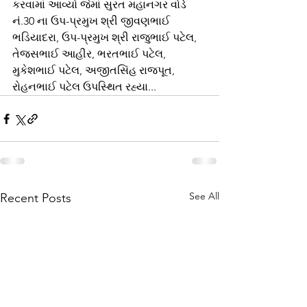
કરવામાં આવ્યો જેમાં સુરત મહાનગર વોર્ડ 
નં.30 ના ઉપ-પ્રમુખ શ્રી જીવણભાઈ 
ભડિયાદરા, ઉપ-પ્રમુખ શ્રી રાજુભાઈ પટેલ, 
તેજસભાઈ આહીર, ભરતભાઈ પટેલ, 
મુકેશભાઈ પટેલ, અજીતસિંહ રાજપૂત, 
રોહનભાઈ પટેલ ઉપસ્થિત રહ્યા...
See All
Recent Posts