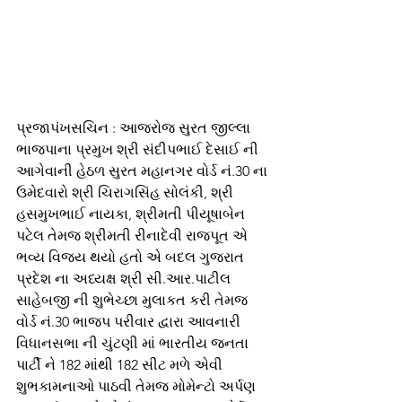
પ્રજાપંખસચિન : આજરોજ સુરત જીલ્લા 
ભાજપાના પ્રમુખ શ્રી સંદીપભાઈ દેસાઈ ની 
આગેવાની હેઠળ સુરત મહાનગર વોર્ડ નં.30 ના 
ઉમેદવારો શ્રી ચિરાગસિંહ સોલંકી, શ્રી 
હસમુખભાઈ નાયકા, શ્રીમતી પીયૂષાબેન 
પટેલ તેમજ શ્રીમતી રીનાદેવી રાજપૂત એ 
ભવ્ય વિજય થયો હતો એ બદલ ગુજરાત 
પ્રદેશ ના અધ્યક્ષ શ્રી સી.આર.પાટીલ 
સાહેબજી ની શુભેચ્છા મુલાકત કરી તેમજ 
વોર્ડ નં.30 ભાજપ પરીવાર દ્વારા આવનારી 
વિધાનસભા ની ચુંટણી માં ભારતીય જનતા 
પાર્ટી ને 182 માંથી 182 સીટ મળે એવી 
શુભકામનાઓ પાઠવી તેમજ મોમેન્ટો અર્પણ 