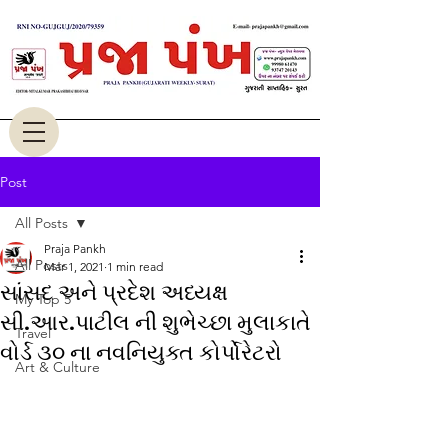
Post
All Posts
Praja Pankh
All Posts
Mar 1, 2021
1 min read
સાંસદ અને પ્રદેશ અધ્યક્ષ
My Top 5
સી.આર.પાટીલ ની શુભેચ્છા મુલાકાતે
Travel
વોર્ડ ૩૦ ના નવનિયુક્ત કોર્પોરેટરો
Art & Culture