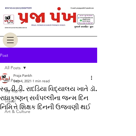
Post
All Posts
Praja Pankh
All Posts
Sep 4, 2021
1 min read
સ્વ.ડી.ડી. રાદડિયા વિદ્યાલય ખાતે ડૉ.
My Top 5
રાધાકૃષ્ણન્ સર્વપલ્લીના જન્મ દિન
Travel
નિમિત્તે શિક્ષક દિનની ઉજવણી થઈ
Art & Culture