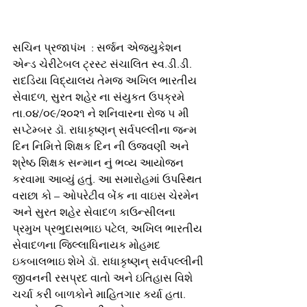
સચિન પ્રજાપંખ  : સર્જન એજયુકેશન 
એન્ડ ચેરીટેબલ ટ્રસ્ટ સંચાલિત સ્વ.ડી.ડી. 
રાદડિયા વિદ્યાલય તેમજ અખિલ ભારતીય 
સેવાદળ, સુરત શહેર ના સંયુકત ઉપક્રમે 
તા.૦૪/૦૯/૨૦૨૧ ને શનિવારના રોજ ૫ મી 
સપ્ટેમ્બર ડૉ. રાધાકૃષ્ણન્ સર્વપલ્લીના જન્મ 
દિન નિમિત્તે શિક્ષક દિન ની ઉજવણી અને 
શ્રેષ્ઠ શિક્ષક સન્માન નું ભવ્ય આયોજન 
કરવામા આવ્યું હતું. આ સમારોહમાં ઉપસ્થિત 
વરાછા કો – ઓપરેટીવ બેંક ના વાઇસ ચેરમેન 
અને સુરત શહેર સેવાદળ કાઉન્સીલના 
પ્રમુખ પ્રભુદાસભાઇ પટેલ, અખિલ ભારતીય 
સેવાદળના જિલ્લાધિનાયક મોહમદ 
ઇકબાલભાઇ શેખે ડૉ. રાધાકૃષ્ણન્ સર્વપલ્લીની 
જીવનની રસપ્રદ વાતો અને ઇતિહાસ વિશે 
ચર્ચા કરી બાળકોને માહિતગાર કર્યા હતા. 