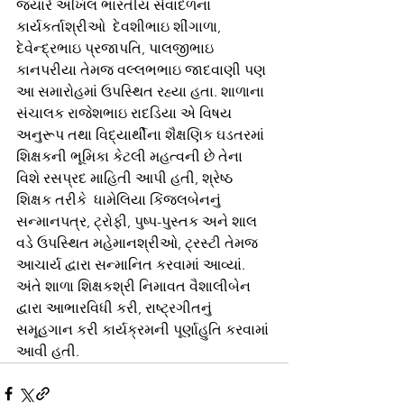
જ્યારે અખિલ ભારતીય સેવાદળના 
કાર્યકર્તાશ્રીઓ  દેવશીભાઇ શીંગાળા, 
દેવેન્દ્રભાઇ પ્રજાપતિ, પાલજીભાઇ 
કાનપરીયા તેમજ વલ્લભભાઇ જાદવાણી પણ 
આ સમારોહમાં ઉપસ્થિત રહ્યા હતા. શાળાના 
સંચાલક રાજેશભાઇ રાદડિયા એ વિષય 
અનુરૂપ તથા વિદ્યાર્થીના શૈક્ષણિક ઘડતરમાં 
શિક્ષકની ભૂમિકા કેટલી મહત્વની છે તેના 
વિશે રસપ્રદ માહિતી આપી હતી, શ્રેષ્ઠ 
શિક્ષક તરીકે  ધામેલિયા કિંજલબેનનું 
સન્માનપત્ર, ટ્રોફી, પુષ્પ-પુસ્તક અને શાલ 
વડે ઉપસ્થિત મહેમાનશ્રીઓ, ટ્રસ્ટી તેમજ 
આચાર્ય દ્વારા સન્માનિત કરવામાં આવ્યાં. 
અંતે શાળા શિક્ષકશ્રી નિમાવત વૈશાલીબેન 
દ્વારા આભારવિધી કરી, રાષ્ટ્રગીતનું 
સમૂહગાન કરી કાર્યક્રમની પૂર્ણાહુતિ કરવામાં 
આવી હતી.