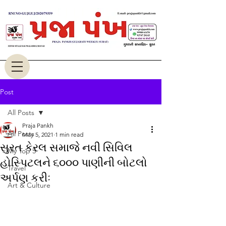
Post
All Posts
Praja Pankh
All Posts
May 5, 2021
1 min read
સુરત કેરલ સમાજે નવી સિવિલ
My Top 5
હોસ્પિટલને ૬૦૦૦ પાણીની બોટલો
Travel
અર્પણ કરીઃ
Art & Culture