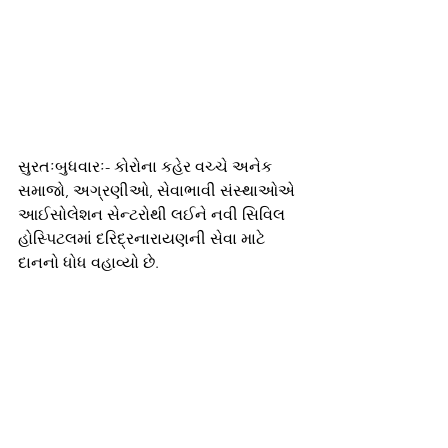
સુરતઃબુધવારઃ- કોરોના કહેર વચ્ચે અનેક 
સમાજો, અગ્રણીઓ, સેવાભાવી સંસ્થાઓએ 
આઈસોલેશન સેન્ટરોથી લઈને નવી સિવિલ 
હોસ્પિટલમાં દરિદ્રનારાયણની સેવા માટે 
દાનનો ધોધ વહાવ્યો છે.