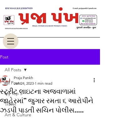
Post
All Posts
Praja Pankh
All Posts
Jan 24, 2023
1 min read
સ્ટ્રીટ લાઇટના અજવાળામાં
My Top 5
જાહેરમાં” જુગાર રમતા ૬ આરોપીને
Travel
ઝડપી પાડતી સચિન પોલીસ.....
Art & Culture