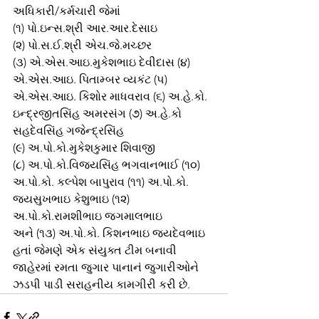
અધિકારી/કર્મચારી જેમાં  
(૧) પો.ઇન્સ.શ્રી આર.આર.દેસાઇ
(૨) પો.સ.ઈ.શ્રી એચ.જે.મચ્છર
(૩) એ.એસ.આઇ.મુકેશભાઇ દેવીદાસ (૪) 
એ.એસ.આઇ. પિતામ્બર વ્યકંટ (૫) 
એ.એસ.આઇ. કિશોર માધવરાવ (૬) અ.હે.કો. 
ઇન્દ્રજીતસિંહ અમરસંગ (૭) અ.હે.કો 
સહદેવસિંહ ગજેન્દ્રસિંહ
(૯) અ.પો.કો.મુકેશકુમાર શિવાજી
(૮) અ.પો.કો.વિજયસિંહ ભગવાનભાઈ (૧૦) 
અ.પો.કો. કલ્પેશ બાપુરાવ (૧૧) અ.પો.કો. 
જયસુખભાઇ કેશુભાઇ (૧૨) 
અ.પો.કો.રામશીભાઇ જગમાલભાઇ
અને (૧૩) અ.પો.કો. કિશનભાઇ જયદેવભાઇ 
હતાં જેમણે એક સંયુક્ત ટીમ બનાવી 
જાહેરમાં રમતા જુગાર પાનાનં જુગારીઓને 
ઝડપી પાડી સરાહનીય કામગીરી કરી છે.