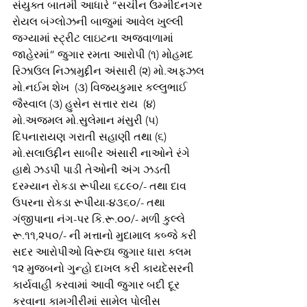
સંયુક્ત બાતમી આધારે “સચીન ઉમ્મીદનગર 
રોયલ બંગ્લોઝની બાજુમાં આવેલ ખુલ્લી 
જગ્યામાં સ્ટ્રીટ લાઇટના અજવાળામાં 
જાહેરમાં” જુગાર રમતા આરોપી (૧) મોહમદ 
રિઝાઉલ નિઝામુદ્દીન અંસારી (૨) મો.અફઝલ 
મો.નઈમ શેખ  (૩) વિજયકુમાર કલ્લુભાઈ 
જૈસ્વાલ (૩) હુસેન સત્તાર રાય  (૪) 
મો.અજમલ મો.સુલેમાન મંસુરી (૫) 
દિપનારાયણ ગરાતી સહાણી તથા (૬) 
મો.સલાઉદ્દીન સાબીર અંસારી નાઓને રંગે 
હાથે ઝડપી પાડી તેઓની અંગ ઝડતી 
દરમ્યાન રોકડા રૂપીયા ૬૮૯૦/- તથા દાવ 
ઉપરના રોકડા રૂપીયા-૪૩૬૦/- તથા 
ગંજીપાના નંગ-પર કિ.રૂ.૦૦/- મળી કુલ્લે 
રૂ.૧૧,૨૫૦/- ની મત્તાનો મુદામાલ કબ્જે કરી 
સદર આરોપીઓ વિરૂધ્ધ જુગાર ધારા કલમ 
૧૨ મુજબનો ગુન્હો દાખલ કરી કાયદેસરની 
કાર્યવાહી કરવામાં આવી જુગાર બદી દૂર 
કરવાના કામગીરીમાં સામેલ પોલીસ 