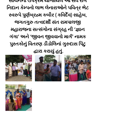
સચિનના ઉપક્રમે યોજાયેલ આ સર્વ રોગ 
નિદાન કેમ્પનો લાભ લેનારાઓને પવિત્ર ભેટ 
સ્વરુપે પુર્ણબ્રહ્મ કબીર ( કવિર્દેવ) સાહેબ, 
જગતગુરુ તત્વદર્શી સંત રામપાલજી 
મહારાજના સત્સંગોના સંગ્રહ ની ‘જ્ઞાન 
ગંગા’ અને ‘જીવન જીવવાનો માર્ગ’ નામક 
પુસ્તકોનું વિતરણ ડીંડોલિનાં ગુરુદાસ પિંટુ 
દ્વારા કરાયું હતું.