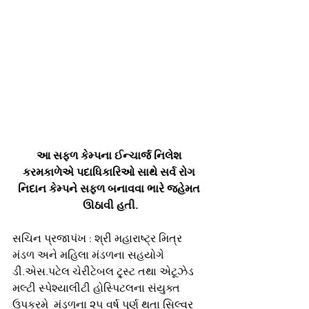
આ સફળ કેમ્પના ઈન્ચાર્જ નિલેશ 
કરમકાળેએ પદાધિકારિઓ સાથે સર્વ રોગ 
નિદાન કેમ્પને સફળ બનાવવા ભારે જહેમત 
ઊઠાવી હતી.
સચિન પ્રજાપંખ : શ્રી મહારાષ્ટ્ર મિત્ર 
મંડળ અને મહિલા મંડળના સહયોગે  
ડી.એસ.પટેલ ચેરીટેબલ ટ્ર્સ્ટ તથા એટૂઝેડ 
મલ્ટી સ્પેશ્યાલીટી હોસ્પિટલના સંયુક્ત 
ઉપક્રમે  મંડળના ૨૫ વર્ષ પુર્ણ થતા સિલ્વર 