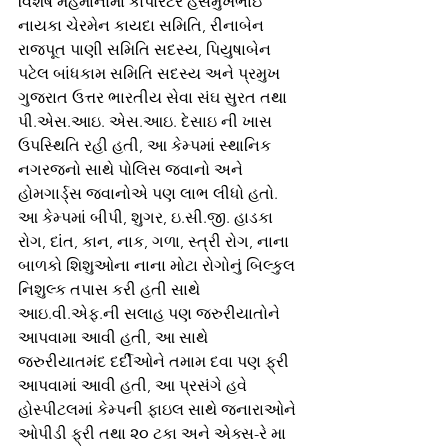
વિશેષ મહેમાનોમા કોર્પોરેટર હસમુખભાઇ 
નાયકા ચેરમેન કાયદા સમિતિ, રીનાબેન 
રાજપૂત પાણી સમિતિ સદસ્ય, પિયુષાબેન 
પટેલ બાંધકામ સમિતિ સદસ્ય અને પ્રમુખ 
ગુજરાત ઉત્તર ભારતીય સેવા સંઘ સુરત તથા 
પી.એસ.આઇ. એસ.આઇ. દેસાઇ ની ખાસ 
ઉપસ્થિતિ રહી હતી, આ કેમ્પમાં સ્થાનિક 
નગરજનો સાથે પોલિસ જવાનો અને  
હોમગાર્ડ્સ જવાનોએ પણ લાભ લીધો હતો. 
આ કેમ્પમાં બીપી, શુગર, ઇ.સી.જી. હાડકા 
રોગ, દાંત, કાન, નાક, ગળા, સ્ત્રી રોગ, નાના 
બાળકો શિશુઓના નાના મોટા રોગોનું બિલ્કુલ 
નિશુલ્ક તપાસ કરી હતી સાથે 
આઇ.વી.એફ.ની સલાહ પણ જરુરીયાતોને 
આપવામા આવી હતી, આ સાથે 
જરુરીયાતમંદ દર્દીઓને તમામ દવા પણ ફ્રી 
આપવામાં આવી હતી, આ પ્રસંગે હવે 
હોસ્પીટલમાં કેમ્પની ફાઇલ સાથે જનારાઓને 
ઓપીડી ફ્રી તથા ૨૦ ટકા અને એક્સ-રે મા 