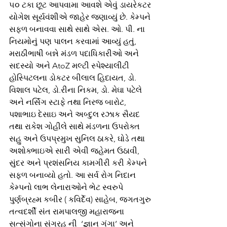
૫૦ ટકા છૂટ આપવામા આવશે એવું ડાયરેકટર 
યોગેશ સૂર્યવંશીએ જાહેર જણાવ્યું છે. કેમ્પને 
સફળ બનાવવા સાથે સાથે એસ. ઓ. પી. ના 
નિયમોનું પણ પાલન કરવામાં આવ્યું હતું, 
મરાઠીભાષી બન્ને મંડળ પદાધિકારીઓ અને 
સદસ્યો અને AtoZ મલ્ટી સ્પેશ્યાલીટી 
હોસ્પિટલના ડોકટર બીલાલ હિદાયત, ડો. 
વિશાલ પટેલ, ડો.રીના નિકમ, ડો. મેઘા પટેલે 
અને નર્સિંગ સ્ટાફે તથા નિરજ બારોટ, 
પશાભાઇ દેસાઇ અને અબ્દુલ રઝાક સૈયદ 
તથા રાકેશ ગોહીલે સાથે મંડળના ઉપરોક્ત 
સહુ અને ઉપપ્રમુખ સુનિલ ઠાકરે, ઘોડે તથા 
અશોક્ભાઇએ સારી એવી જહેમત ઉઠાવી, 
સુંદર અને પ્રશંસનિય કામગીરી કરી કેમ્પને 
સફળ બનાવ્યો હતો. આ સર્વ રોગ નિદાન 
કેમ્પનો લાભ લેનારાઓને ભેટ સ્વરુપે 
પુર્ણબ્રહ્મ કબીર ( કવિર્દેવ) સાહેબ, જગતગુરુ 
તત્વદર્શી સંત રામપાલજી મહારાજના 
સત્સંગોના સંગ્રહ ની  ‘જ્ઞાન ગંગા’ અને 