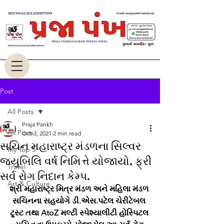
Post
All Posts
Praja Pankh
All Posts
Oct 3, 2021
2 min read
સચિન મહારાષ્ટ્ર મંડળના સિલ્વર
My Top 5
જ્યુબિલિ વર્ષ નિમિત્તે યોજાયો, ફ્રી
Travel
સર્વ રોગ નિદાન કેમ્પ.
Art & Culture
શ્રી મહારાષ્ટ્ર મિત્ર મંડળ અને મહિલા મંડળ 
સચિનના સહયોગે ડી.એસ.પટેલ ચેરીટેબલ 
ટ્ર્સ્ટ તથા AtoZ મલ્ટી સ્પેશ્યાલીટી હોસ્પિટલ 