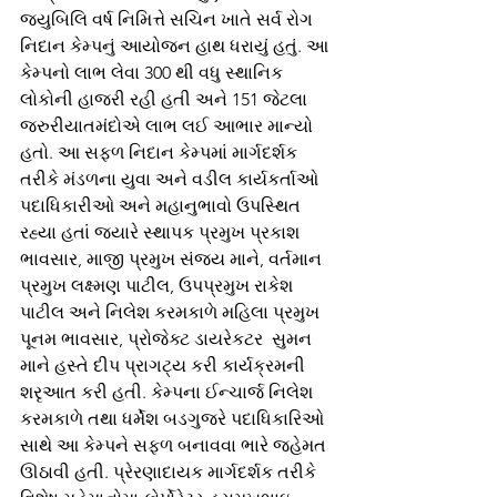
જ્યુબિલિ વર્ષ નિમિત્તે સચિન ખાતે સર્વ રોગ 
નિદાન કેમ્પનું આયોજન હાથ ધરાયું હતું. આ 
કેમ્પનો લાભ લેવા 300 થી વધુ સ્થાનિક 
લોકોની હાજરી રહી હતી અને 151 જેટલા 
જરુરીયાતમંદોએ લાભ લઈ આભાર માન્યો 
હતો. આ સફળ નિદાન કેમ્પમાં માર્ગદર્શક 
તરીકે મંડળના યુવા અને વડીલ કાર્યકર્તાઓ 
પદાધિકારીઓ અને મહાનુભાવો ઉપસ્થિત 
રહ્યા હતાં જ્યારે સ્થાપક પ્રમુખ પ્રકાશ 
ભાવસાર, માજી પ્રમુખ સંજય માને, વર્તમાન 
પ્રમુખ લક્ષ્મણ પાટીલ, ઉપપ્રમુખ રાકેશ 
પાટીલ અને નિલેશ કરમકાળે મહિલા પ્રમુખ 
પૂનમ ભાવસાર, પ્રોજેક્ટ ડાયરેકટર  સુમન 
માને હસ્તે દીપ પ્રાગટ્ય કરી કાર્યક્રમની 
શરૃઆત કરી હતી. કેમ્પના ઈન્ચાર્જ નિલેશ 
કરમકાળે તથા ધર્મેશ બડગુજરે પદાધિકારિઓ 
સાથે આ કેમ્પને સફળ બનાવવા ભારે જહેમત 
ઊઠાવી હતી. પ્રેરણાદાયક માર્ગદર્શક તરીકે 