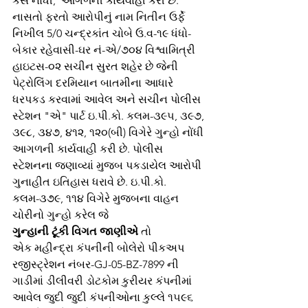
કેસ નોંધી,  આગળની કાર્યવાહી કરી છે. 
નાસતો ફરતો આરોપીનું નામ નિતીન ઉર્ફે 
નિખીલ 5/0 ચન્દ્રકાંત ચોબે ઉ.વ-૧૯ ધંધો-
બેકાર રહેવાસી-ઘર નં-એ/૭૦૪ વિશ્વામિત્રી 
હાઇટસ-૦૨ સચીન સુરત શહેર છે જેની 
પેટ્રોલિંગ દરમિયાન બાતમીના આધારે 
ધરપકડ કરવામાં આવેલ અને સચીન પોલીસ 
સ્ટેશન "એ" પાર્ટ ઇ.પી.કો. કલમ-૩૯૫, ૩૯૭, 
૩૯૮, ૩૪૭, ૪૧૨, ૧૨૦(બી) વિગેરે ગુન્હો નોંધી 
આગળની કાર્યવાહી કરી છે. પોલીસ 
સ્ટેશનના જણાવ્યાં મુજબ પકડાયેલ આરોપી 
ગુનાહીત ઇતિહાસ ધરાવે છે. ઇ.પી.કો. 
કલમ-૩૭૯, ૧૧૪ વિગેરે મુજબના વાહન 
ચોરીનો ગુન્હો કરેલ જે
ગુન્હાની ટૂંકી વિગત જાણીએ 
તો
એક મહીન્દ્રા કંપનીની બોલેરો પીકઅપ 
રજીસ્ટ્રેશન નંબર-GJ-05-BZ-7899 ની 
ગાડીમાં ડીલીવરી ડોટકોમ કુરીયર કંપનીમાં 
આવેલ જુદી જુદી કંપનીઓના કુલ્લે ૧૫૯૬ 