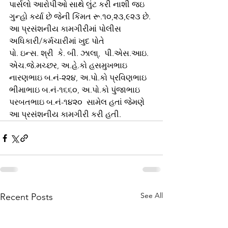
પાર્સલો આરોપીઓ સાથે લુંટ કરી નાશી જઇ 
ગુન્હો કર્યા છે જેની કિંમત રૂ.૧૦,૨૩,૯૨૩ છે. 
આ પ્રસંશનીય કામગીરીમાં પોલીસ 
અધિકારી/કર્મચારીમાં ખુદ પોતે
પો. ઇન્સ. શ્રી  કે. બી. ઝાલા્,  પી.એસ.આઇ. 
એચ.જે.મચ્છર, અ.હે.કો હસમુખભાઇ 
નારણભાઇ બ.નં-૨૨૪, અ.પો.કો પ્રવિણભાઇ 
ભીમાભાઇ બ.નં-૧૬૬૦, અ.પો.કો પુંજાભાઇ 
પરબતભાઇ બ.નં-૧૪૨૦  સામેલ હતાં જેમણે 
આ પ્રસંશનીય કામગીરી કરી હતી.
See All
Recent Posts