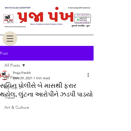
Post
All Posts
Praja Pankh
All Posts
Dec 29, 2021
1 min read
સચિન પોલીસે બે માસથી ફરાર
My Top 5
થયેલ, લુંટના આરોપીને ઝડપી પાડયો
Travel
Art & Culture