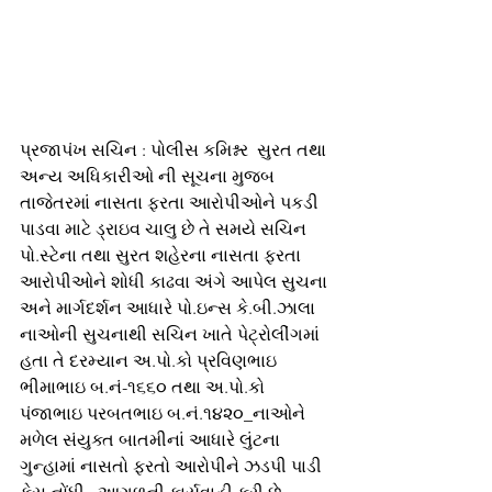
પ્રજાપંખ સચિન : પોલીસ કમિશ્નર  સુરત તથા 
અન્ય અધિકારીઓ ની સૂચના મુજબ 
તાજેતરમાં નાસતા ફરતા આરોપીઓને પકડી 
પાડવા માટે ડ્રાઇવ ચાલુ છે તે સમયે સચિન 
પો.સ્ટેના તથા સુરત શહેરના નાસતા ફરતા 
આરોપીઓને શોધી કાઢવા અંગે આપેલ સુચના 
અને માર્ગદર્શન આધારે પો.ઇન્સ કે.બી.ઝાલા 
નાઓની સુચનાથી સચિન ખાતે પેટ્રોલીંગમાં 
હતા તે દરમ્યાન અ.પો.કો પ્રવિણભાઇ 
ભીમાભાઇ બ.નં-૧૬૬૦ તથા અ.પો.કો 
પંજાભાઇ પરબતભાઇ બ.નં.૧૪૨૦_નાઓને 
મળેલ સંયુક્ત બાતમીનાં આધારે લુંટના 
ગુન્હામાં નાસતો ફરતો આરોપીને ઝડપી પાડી 