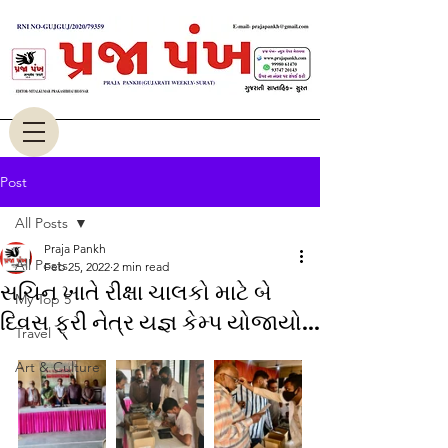
Post
All Posts
Praja Pankh
All Posts
Feb 25, 2022
2 min read
સચિન ખાતે રીક્ષા ચાલકો માટે બે
My Top 5
દિવસ ફ્રી નેત્ર યજ્ઞ કેમ્પ યોજાયો...
Travel
Art & Culture