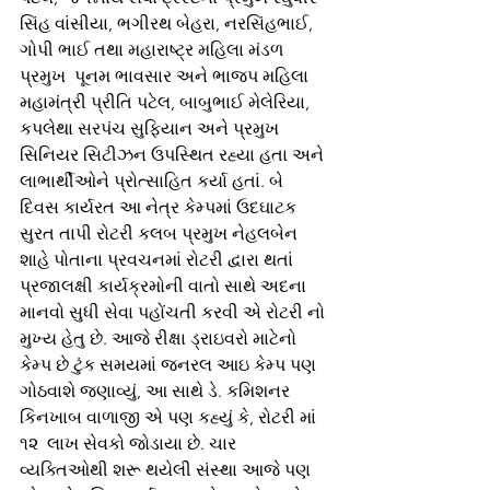
સિંહ વાંસીયા, ભગીરથ બેહરા, નરસિંહભાઈ, 
ગોપી ભાઈ તથા મહારાષ્ટ્ર મહિલા મંડળ 
પ્રમુખ  પૂનમ ભાવસાર અને ભાજપ મહિલા 
મહામંત્રી પ્રીતિ પટેલ, બાબુભાઈ મેલેરિયા, 
કપલેથા સરપંચ સુફિયાન અને પ્રમુખ 
સિનિયર સિટીઝન ઉપસ્થિત રહ્યા હતા અને 
લાભાર્થીઓને પ્રોત્સાહિત કર્યા હતાં. બે 
દિવસ કાર્યરત આ નેત્ર કેમ્પમાં ઉદઘાટક 
સુરત તાપી રોટરી કલબ પ્રમુખ નેહલબેન 
શાહે પોતાના પ્રવચનમાં રોટરી દ્વારા થતાં 
પ્રજાલક્ષી કાર્યક્રમોની વાતો સાથે અદના 
માનવો સુધી સેવા પહોંચતી કરવી એ રોટરી નો 
મુખ્ય હેતુ છે. આજે રીક્ષા ડ્રાઇવરો માટેનો 
કેમ્પ છે ટુંક સમયમાં જનરલ આઇ કેમ્પ પણ 
ગોઠવાશે જણાવ્યું, આ સાથે ડે. કમિશનર 
કિનખાબ વાળાજી એ પણ કહ્યું કે, રોટરી માં 
૧૨  લાખ સેવકો જોડાયા છે. ચાર 
વ્યક્તિઓથી શરૂ થયેલી સંસ્થા આજે પણ 