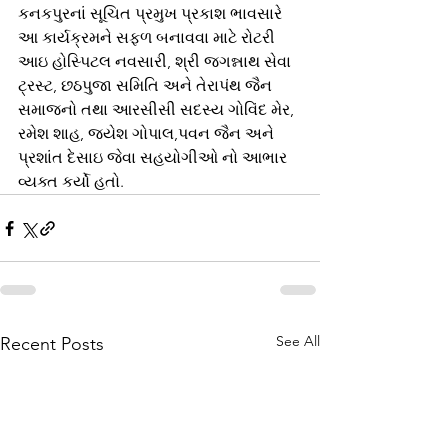
કનકપુરનાં સૂચિત પ્રમુખ પ્રકાશ ભાવસારે 
આ કાર્યક્રમને સફળ બનાવવા માટે રોટરી 
આઇ હોસ્પિટલ નવસારી, શ્રી જગન્નાથ સેવા 
ટ્રસ્ટ, છઠપુજા સમિતિ અને તેરાપંથ જૈન 
સમાજનો તથા આરસીસી સદસ્ય ગોવિંદ મેર, 
રમેશ શાહ, જયેશ ગોપાલ,પવન જૈન અને 
પ્રશાંત દેસાઇ જેવા સહયોગીઓ નો આભાર 
વ્યક્ત કર્યો હતો.
See All
Recent Posts