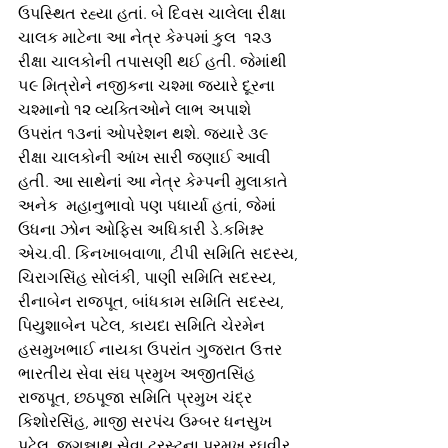
ઉપસ્થિત રહ્યા હતાં. બે દિવસ ચાલેલા રીક્ષા 
ચાલક માટેના આ નેત્ર કેમ્પમાં કુલ  ૧૨૩ 
રીક્ષા ચાલકોની તપાસણી થઈ હતી. જેમાંથી 
૫૯ મિત્રોને નજીકના ચશ્મા જ્યારે દૂરના 
ચશ્માનો ૧૨ વ્યક્તિઓને લાભ અપાશે 
ઉપરાંત ૧૩નાં ઓપરેશન થશે. જ્યારે ૩૯ 
રીક્ષા ચાલકોની આંખ સારી જણાઈ આવી 
હતી. આ સાથેનાં આ નેત્ર કેમ્પની મુલાકાતે 
અનેક  મહાનુભાવો પણ પધાર્યા હતાં, જેમાં 
ઉધના ઝોન ઓફિસ અધિકારી ડે.કમિશ્નર 
એચ.વી. કિનખાબવાળા, ટીપી સમિતિ સદસ્ય, 
ચિરાગસિંહ સોલંકી, પાણી સમિતિ સદસ્ય, 
રીનાબેન રાજપૂત, બાંધકામ સમિતિ સદસ્ય, 
પિયુશાબેન પટેલ, કાયદા સમિતિ ચેરમેન 
હસમુખભાઈ નાયકા ઉપરાંત ગુજરાત ઉત્તર 
ભારતીય સેવા સંઘ પ્રમુખ અજીતસિંહ 
રાજપૂત, છઠપૂજા સમિતિ પ્રમુખ ચંદ્ર 
કિશોરસિંહ, માજી સરપંચ ઉમ્બર ધનસુખ 
પટેલ, જગન્નાથ સેવા ટ્રસ્ટના પ્રમુખ રઘુવીર 