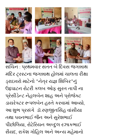
સચિન : પ્રથમવાર સતત બે દિવસ જગન્નાથ 
મંદિર ટ્રસ્ટના જગન્નાથ હોલમાં ચાલતા રીક્ષા 
ડ્રાઇવરો માટેનો "નેત્ર યજ્ઞ શિબિર"નું 
ઉદ્દઘાટન રોટરી કલબ ઓફ સુરત તાપી ના 
પ્રેસીડેન્ટ નેહલબેન શાહ અને પ્રોજેક્ટ 
ડાયરેક્ટર રૂપલબેન હસ્તે કરવામાં આવ્યો, 
આ શુભ પ્રસંગે  ડૉ.રણજીતસિંહ વાંસીયા 
તથા પવનભાઈ જૈન અને સુરેશભાઈ 
પીછોલિયા, રોટેરિયન અબ્દુલ રઝાકભાઈ 
સૈયદ, રાકેશ ગોહિલ અને અન્ય મહેમાનો 