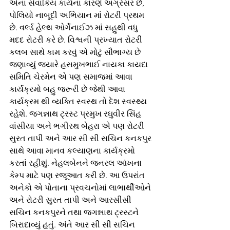
એના સેવાકિય કાર્યના કારણે અગ્રેસર છે, 
પોલિયો નાબૂદી અભિયાન માં રોટરી પ્રથમ 
છે. વર્લ્ડ હેલ્થ ઓર્ગેનાઈઝ માં સહુથી વધુ 
મદદ રોટરી કરે છે. વિશ્વની પ્રખ્યાત રોટરી 
કલબ સાથે કામ કરવું એ મોટું સૌભાગ્ય છે 
જણાવ્યું જ્યારે હસમુખભાઈ નાયકા કાયદા 
સમિતિ ચેરમેન એ પણ સમાજમાં આવા 
કાર્યક્રમો બહુ જરૂરી છે જેથી આવા 
કાર્યક્રમ થી વ્યક્તિ સ્વસ્થ તો દેશ સ્વસ્થ્ય 
રહેશે. જગન્નાથ ટ્રસ્ટ પ્રમુખ રઘુવીર સિંહ 
વાંસીયા અને ભગીરથ બેહરા એ પણ રોટરી 
સુરત તાપી અને આર સી સી સચિન કનકપુર 
સાથે આવા માનવ કલ્યાણના કાર્યક્રમો 
કરતાં રહીશું. નેહલબેનને જનરલ આંખના 
કેમ્પ માટે પણ રજૂઆત કરી છે. આ ઉપરાંત 
અનેકો એ પોતાના પ્રવચનોમાં લાભાર્થીઓને 
અને રોટરી સુરત તાપી અને આરસીસી 
સચિન કનકપુરને તથા જગન્નાથ ટ્રસ્ટને 
બિરાદાવ્યું હતું. અંતે આર સી સી સચિન 