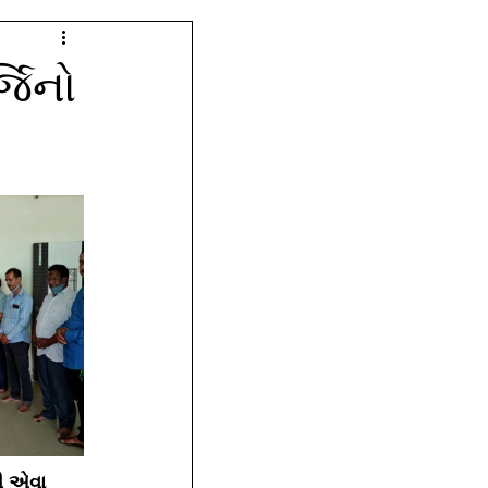
્જિનો
ી એવા  