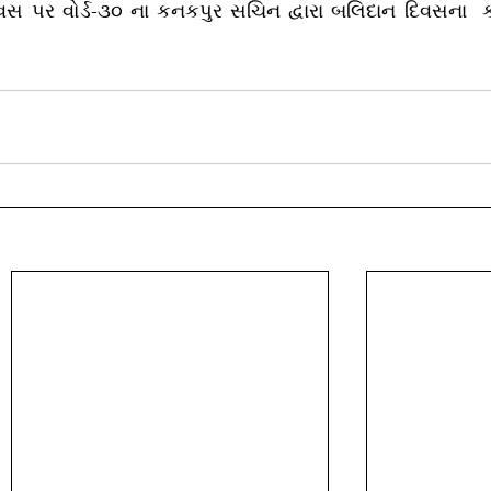
વસ પર વોર્ડ-૩૦ ના કનકપુર સચિન દ્વારા બલિદાન દિવસના  કા