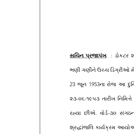
સચિન પ્રજાપંખ
  : ડોકટર શ
ભણી ગણીને ઉચ્ચ ડિગ્રીઓ મે
23 જૂન 1953ના રોજ આ દુનિય
૨૩-૦૬-૧૯૫૩ તારીખ નિમિત્ત
રહ્યા છીએ. વોર્ડ-૩૦ સંગઠ
શ્રદ્ધાંજલિ કાર્યક્રમ આયો