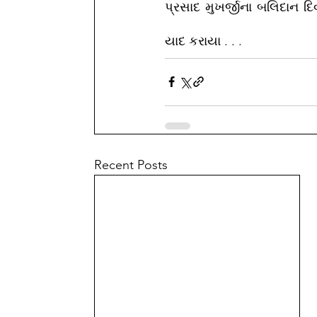
પ્રસાદ મુખર્જીના બલિદાન દિ
યાદ કરાયા . . . 
Recent Posts