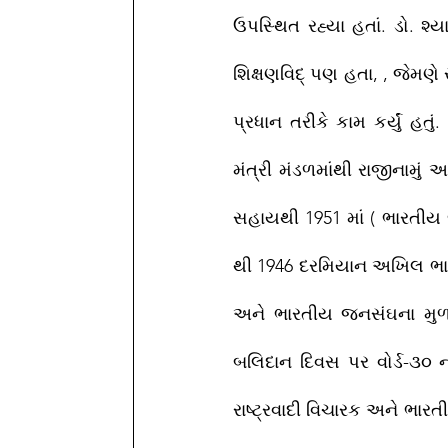
ઉપસ્થિત રહ્યા હતાં. ડો. શ્
શિક્ષણવિદ્ પણ હતા, , જેમણે 
પ્રધાન તરીકે કામ કર્યું હત
મંત્રી મંડળમાંથી રાજીનામું
સહાયથી 1951 માં ( ભારતીય
થી 1946 દરમિયાન અખિલ ભારત
અને ભારતીય જનસંઘના મુળ સ
બલિદાન દિવસ પર વોર્ડ-૩૦ ન
રાષ્ટ્રવાદી વિચારક અને ભાર