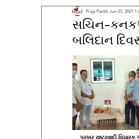
Praja Pankh
Jun 23, 2021
1 
સચિન-કનકપુરમ
બલિદાન દિવ
પ્રખર રાષ્ટ્રવાદી વિચાર