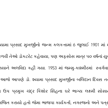
્યામા પ્રસાદ મુખર્જીનો જન્મ કલકત્તામાં 6 જુલાઈ 1901 માં 
ળવી તેઓ ડોકટરેટ કહેવાયા, પણ અફસોસ માત્ર ૫૦ વર્ષનાં યુ
ાને અલવિદા કહી ગયા. 1953 માં જમ્મુ-કાશ્મીરમાં  સ્વર્ગવ
ે આજે આપણે ડો. શ્યામા પ્રસાદ મુખર્જીના બલિદાન દિવસ તર
ન ઉપ પ્રમુખ ચંદ્ર કિશોર સિંહના ઘરે ભાગ્ય લક્ષ્મી સોસા
અજિત કરાયો હતો જેમા ભાજપા કાર્યકર્તા, નગરજનો અને પત્રક