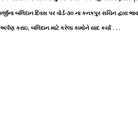
ખર્જીના બલિદાન દિવસ પર વોર્ડ-૩૦ ના કનકપુર સચિન દ્વારા ભા
 અર્પણ કરાઇ, બલિદાન માટે કરેલા કામોને યાદ કર્યા . . . 