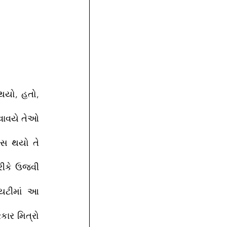
થયો, હતો, 
વાવયે તેઓ 
ાસ થયો તે 
ીકે ઉજવી 
યટીમાં આ 
ાર મિત્રો 