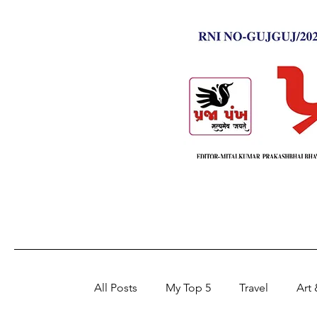
All Posts
My Top 5
Travel
Art 