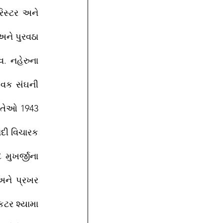
િસ્ટર અને 
ને પુરવઠા 
. નહેરુના 
ેવક સંઘની 
તેઓ 1943 
દી વિચારક 
ુખર્જીના 
અને પ્રખર 
ટર શ્યામા 