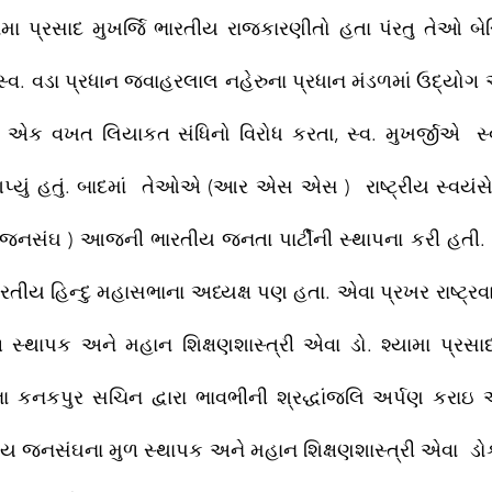
યામા પ્રસાદ મુખર્જિ ભારતીય રાજકારણીતો હતા પંરતુ તેઓ બેર
સ્વ. વડા પ્રધાન જવાહરલાલ નહેરુના પ્રધાન મંડળમાં ઉદ્યોગ અ
ું.  એક વખત લિયાકત સંધિનો વિરોધ કરતા, સ્વ. મુખર્જીએ  સ્વ
 આપ્યું હતું. બાદમાં  તેઓએ (આર એસ એસ )  રાષ્ટ્રીય સ્વયંસ
 જનસંઘ ) આજની ભારતીય જનતા પાર્ટીની સ્થાપના કરી હતી. 
ીય હિન્દુ મહાસભાના અધ્યક્ષ પણ હતા. એવા પ્રખર રાષ્ટ્રવા
્થાપક અને મહાન શિક્ષણશાસ્ત્રી એવા ડો. શ્યામા પ્રસાદ મ
ા કનકપુર સચિન દ્વારા ભાવભીની શ્રદ્ધાંજલિ અર્પણ કરાઇ 
તીય જનસંઘના મુળ સ્થાપક અને મહાન શિક્ષણશાસ્ત્રી એવા  ડોક