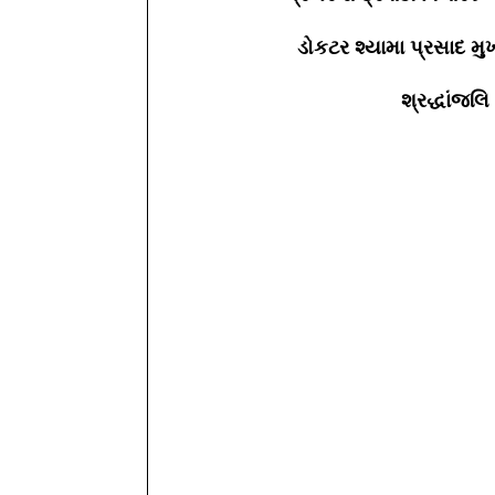
ડોકટર શ્યામા પ્રસાદ મુ
શ્રદ્ધાંજલિ