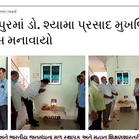
min read
ાં ડો. શ્યામા પ્રસાદ મુખર
સ મનાવાયો
ક અને ભારતીય જનસંઘના મુળ સ્થાપક અને મહાન શિક્ષણશાસ્ત્ર