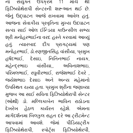
ના સંયુક્ત ઉપક્રમે 11 માર્ચ થી 
ફિઝિયોથેરાપી સેન્ટરની શરૂઆત થઈ છે. 
જેનું ઉદ્ઘાટન આજે રાખવામા આવેલ હતું. 
આજના સેવાકીય પ્રવૃતિના મુખ્ય ઉદઘાટન 
સત્ય સાઈ ઓલ ઈન્ડિયા કાઉન્સીલ સભ્ય 
શ્રી મનોહરભાઈના વરદ હસ્તે કરવામાં આવ્યું 
હતું. ત્યારબાદ દીપ પ્રાગટ્યમાં પણ 
મનોહરભાઈ, ડો.રણજીતસિંહ વાંસીયા, પ્રમુખ 
હર્ષદભાઈ, દેસાઇ, નિતિનભાઈ નાયક, 
મહેન્દ્રભાઇ વાંસીયા,, અવિનાશભાઇ, 
પરિમલભાઈ, રઘુવીરભાઈ, રાજેશભાઈ દેવરે , 
જયેશભાઇ દેસાઇ અને અન્ય મહેમાનો 
ઉપસ્થિત રહ્યા હતા. પ્રમુખ શ્રીના જણાવ્યા 
મુજબ આ સાઈ સવિતા ફિઝિયોથેરાપી સેન્ટર 
(ઓર્થો) ડો. મલ્લિકાબેન ભાવિન રાઠોડના 
દેખરેખ હેઠળ કાર્યરત રહેશે. એમના 
માર્ગદર્શનમા બિલકુલ રાહત દરે આ ટ્રીટમેન્ટ 
આપવામાં આવશે. જેમાં પીડિયાટ્રીક 
ફિઝિયોથેરાપી, સ્પોર્ટ્સ ફિઝિયોથેરપી, 