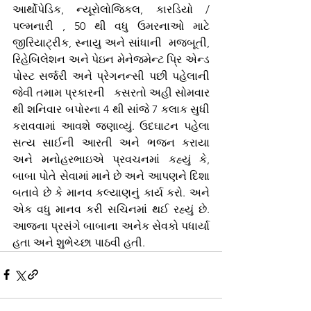
આર્થોપેડિક, ન્યૂરોલોજિકલ, કારડિયો / 
પલ્મનારી , 50 થી વધુ ઉમરનાઓ માટે 
જીરિયાટ્રીક, સ્નાયુ અને સાંધાની  મજબૂતી, 
રિહેબિલેશન અને પેઇન મેનેજમેન્ટ પ્રિ એન્ડ 
પોસ્ટ સર્જરી અને પ્રેગનન્સી પછી પહેલાની 
જેવી તમામ પ્રકારની   કસરતો અહી સોમવાર 
થી શનિવાર બપોરના 4 થી સાંજે 7 કલાક સુધી 
કરાવવામાં આવશે જણાવ્યું. ઉદઘાટન પહેલા 
સત્ય સાઈની આરતી અને ભજન કરાયા 
અને મનોહરભાઇએ પ્રવચનમાં કહ્યું કે, 
બાબા પોતે સેવામાં માને છે અને આપણને દિશા 
બતાવે છે કે માનવ કલ્યાણનું કાર્ય કરો. અને 
એક વધુ માનવ કરી સચિનમાં થઈ રહ્યું છે. 
આજના પ્રસંગે બાબાના અનેક સેવકો પધાર્યા 
હતા અને શુભેચ્છા પાઠવી હતી. 