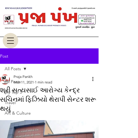
Post
All Posts
Praja Pankh
All Posts
Mar 11, 2021
1 min read
શ્રી સત્યસાઈ આરોગ્ય કેન્દ્ર
My Top 5
સચિનમાં ફિઝિયો થેરાપી સેન્ટર શરૂ
Travel
થયું
Art & Culture