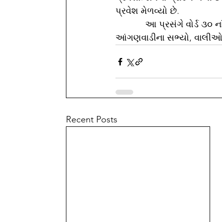
પ્રવેશ મેળવ્યો છે.
            આ પ્રસંગે વોર્ડ ૩૦ નાં નગર સેવકો, પદાધિકારીઓ અને શાળાના આચાર્ય, શિક્ષકો, 
આંગણવાડીના સભ્યો, વાલીઓ-
Recent Posts