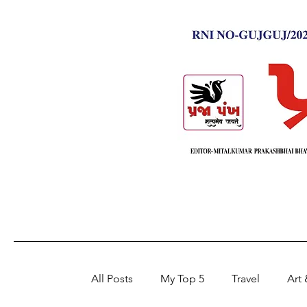
All Posts
My Top 5
Travel
Art 