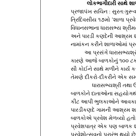
લોકભાગીદારી સાથે શા
પ્રજાપંખ સચિન : સુરત:ગુરૂવ
ત્રિદિવસીય ૧૭મો 'શાળા પ્રવ
વિધાનસભાના ધારાસભ્ય શ્રીમત
અને પારડી કણદેની આશ્રમ શા
નામાંકન કરીને શાળાઓમાં પ્ર
         આ પ્રસંગે ધારાસભ્યશ્રીએ જણાવ્યું હતું કે, શાળા પ્રવેશોત્સવ અને કન્યા કેળવણી મહોત્સવના 
કારણે આજે બાળકોનું ૧૦૦ ટકા
સૌ કોઈને સાથે મળીને કાર્ય ક
તેમણે દીકરો-દીકરીને એક સમ
              ધારાસભ્યશ્રી તથા ઉપસ્થિત મહાનુભાવોના હસ્તે આંગણવાડી અને પ્રાથમિક શાળાના 
બાળકોને દાતાઓના સહયોગથી 
કીટ આપી ભુલકાઓને આવકાર્યા
પારડીકણદે ગામની આશ્રમ શાળા
બાળકોએ પ્રવેશ મેળવ્યો હતો.    
પ્રવેશપાત્ર એક પણ બાળક શાળ
પ્રવેશોત્સવનો પ્રારંભ થયો છ