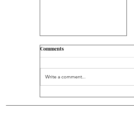
Comments
Write a comment...
શિક્ષણ ખાતાના વહીવટી સ્ટાફના
પેન્શનરોનું મંડળ ગાંધીનગરની
સામાન્ય સભા ગાંધીનગર ખાતે
યોજવામાં આવેલ આ સભામાં
અલગ અલગ જીલ્લાના સભ્યો
હાજર રહ્યા હતા.