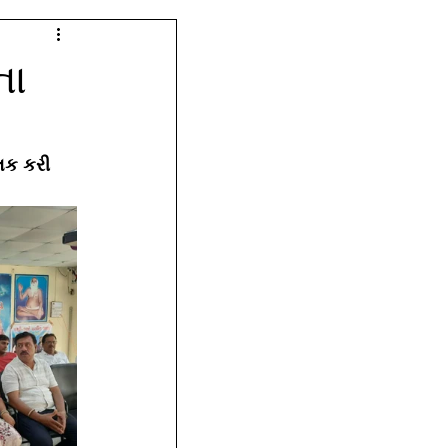
ના
લક કરી 