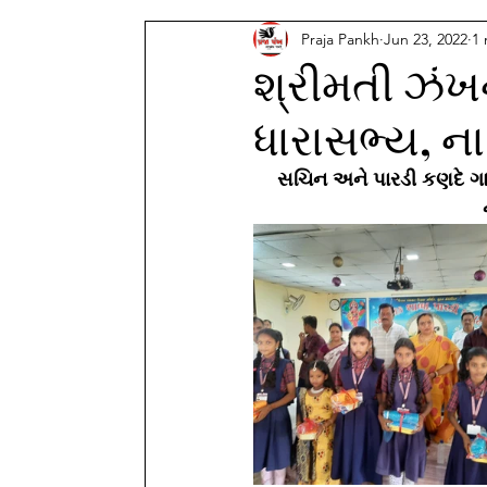
Praja Pankh
Jun 23, 2022
1 
શ્રીમતી ઝંખન
ધારાસભ્ય, ના 
સચિન અને પારડી કણદે ગામ