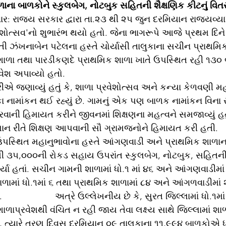
ળાના બાળકોને સ્કુલબેગ, નોટબુક સહિતની શૈક્ષણિક કીટનું વિ
ાર: રાજય સરકાર દ્વારા તા.૨૩ થી ૨૫ જુન દરમિયાન રાજ્યવ્યા
ેશોત્સવ'નો શુભારંભ થયો હતો. જેના ભાગરૂપે આજે પ્રથમ દિને 
ી ઝંખનાબેન પટેલના હસ્તે ચોર્યાસી તાલુકાના સચીન પ્રાથમિ
ળા તથા પારડીકણદે પ્રાથમિક શાળા ખાતે ઉપસ્થિત રહી ૧૩૦ બ
વેશ અપાવ્યો હતો.
 નામાંકન થઈ રહ્યું છે. ગામનું એક પણ બાળક નામાંકન વિના રહે
રવાની હિમાયત કરીને જીવનમાં શિક્ષણના મહત્વને સમજાવ્યું હત
ાન રીતે શિક્ષણ આપવાની સૌ ગ્રામજનોને હિમાયત કરી હતી.
૩૫,૦૦૦ની રોકડ સહાય ઉપરાંત સ્કુલબેગ, નોટબુક, સહિતની 
 હતાં. સચીન ગામની શાળામાં ધો.૧ માં ૪૬ અને આંગણવાડીમાં
માં ધો.૧માં ૬ તથા પ્રાથમિક શાળામાં ૮૪ અને આંગળવાડીમાં 
                 અત્રે ઉલ્લેખનીય છે કે, સુરત જિલ્લામાં ધો.૧માં
ાપ્રવેશથી વંચિત ન રહી જાય તેવા લક્ષ્ય સાથે જિલ્લામાં શાળ
ે, ત્યારે ત્રણ દિવસ દરમિયાન ૦૯ તાલુકાના ૧૧,૯૯૪ બાળકોએ ધો