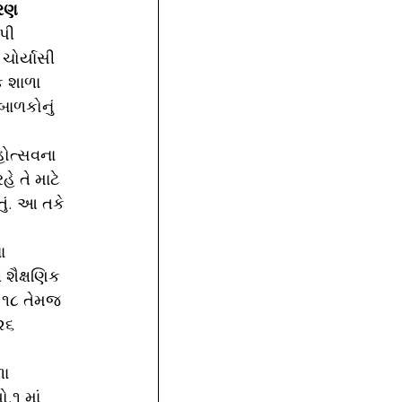
તરણ 
પી 
ચોર્યાસી 
ક શાળા 
ાળકોનું 
 તે માટે 
ું. આ તકે 
શૈક્ષણિક 
 ૧૮ તેમજ 
૨૬ 
 
ા 
.૧ માં 