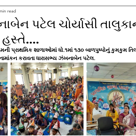
min read
ાબેન પટેલ ચોર્યાસી તાલુકા
હસ્તે....
ની પ્રાથમિક શાળાઓમાં ધો.૧માં ૧૩૦ બાળપુષ્પોનું કુમકુમ તિ
નામાંકન કરાવતા ધારાસભ્ય ઝંખનાબેન પટેલ.