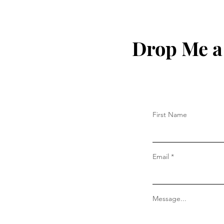
Drop Me a
First Name
Email
Message...