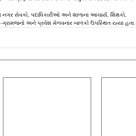
ગ્રામજનો અને પ્રવેશ મેળવનાર બાળકો ઉપસ્થિત રહ્યા હતા.