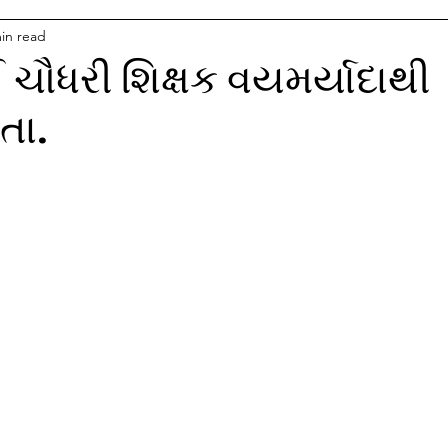
in read
ચૌધરી શિક્ષક વયમર્યાદાથી
તા.