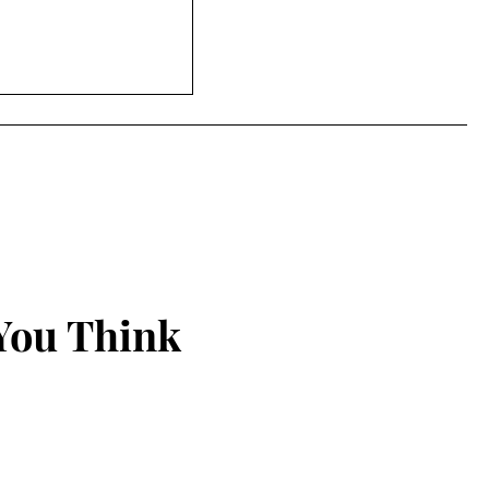
સિટી ક્લબ હાઉસમાં
ૂર્નામેન્ટનો ઉત્સાહી
You Think