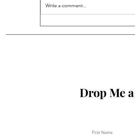
Write a comment...
શિક્ષણ ખાતાના વહીવટી સ્ટાફના
પેન્શનરોનું મંડળ ગાંધીનગરની
સામાન્ય સભા ગાંધીનગર ખાતે
યોજવામાં આવેલ આ સભામાં
અલગ અલગ જીલ્લાના સભ્યો
હાજર રહ્યા હતા.
Drop Me a
First Name