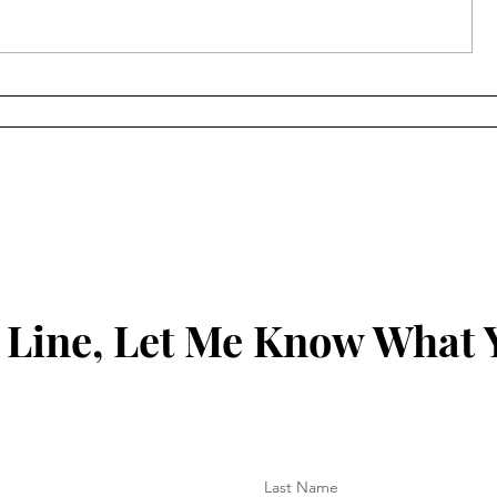
સચીનમાં છરીના ધાકે લૂંટ કરનાર
સૂરત ગ્રીન
આરોપીઓનું સીન રી-
ટેબલ ટેનિસ ટ
કન્સ્ટ્રક્શન સફળ...
મહોત્સવ
 Line, Let Me Know What 
Last Name