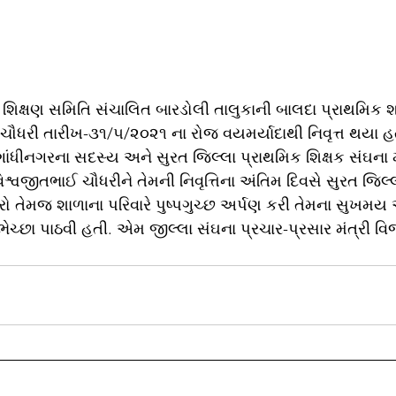
શિક્ષણ સમિતિ સંચાલિત બારડોલી તાલુકાની બાલદા પ્રાથમિક શા
ધરી તારીખ-૩૧/૫/૨૦૨૧ ના રોજ વયમર્યાદાથી નિવૃત્ત થયા હત
ગાંધીનગરના સદસ્ય અને સુરત જિલ્લા પ્રાથમિક શિક્ષક સંઘના મ
્વજીતભાઈ ચૌધરીને તેમની નિવૃત્તિના અંતિમ દિવસે સુરત જિલ્લ
ેદારો તેમજ શાળાના પરિવારે પુષ્પગુચ્છ અર્પણ કરી તેમના સુખમય
ુભેચ્છા પાઠવી હતી. એમ જીલ્લા સંઘના પ્રચાર-પ્રસાર મંત્રી વ