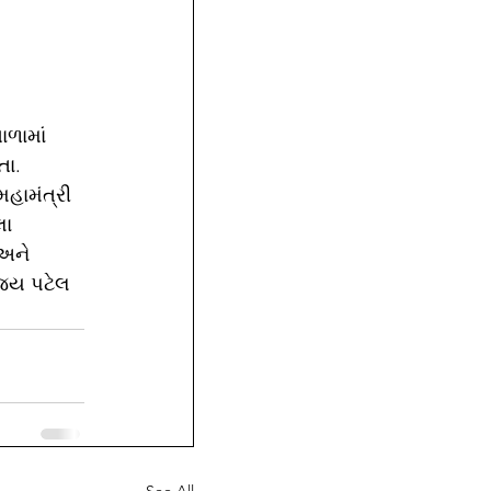
ળામાં 
ા. 
હામંત્રી 
ા 
 અને 
િજય પટેલ 
See All