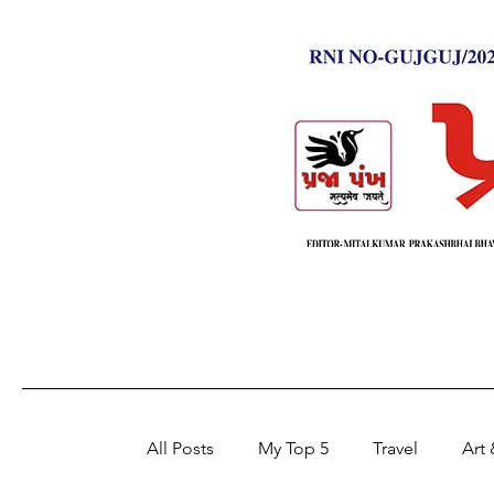
All Posts
My Top 5
Travel
Art 