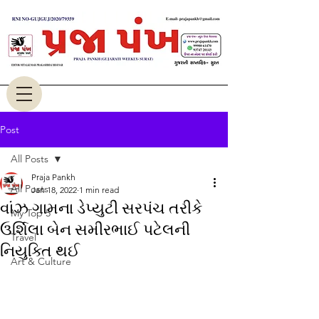
Post
All Posts
Praja Pankh
All Posts
Jan 18, 2022
1 min read
વાંઝ ગામના ડેપ્યુટી સરપંચ તરીકે
My Top 5
ઉર્શિલા બેન સમીરભાઈ પટેલની
Travel
નિયુક્તિ થઈ
Art & Culture