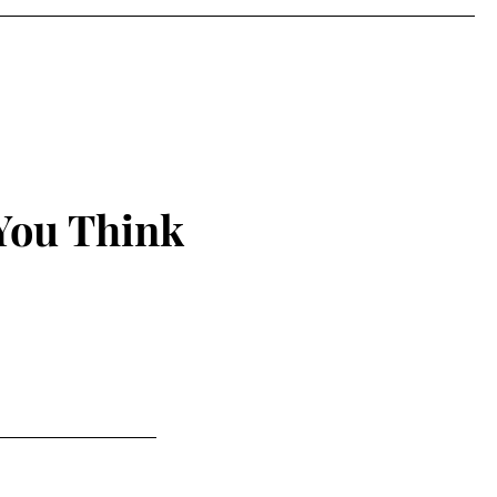
ૂર્નામેન્ટનો ઉત્સાહી
You Think