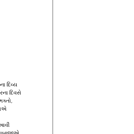
ના દિવ્ય 
રના દિવસે 
ક્તો, 
બાએ 
 આવી 
 બાબાજીએ 