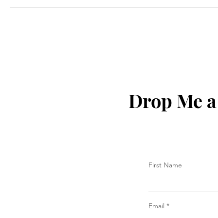
પેન્શનરોનું મંડળ ગાંધીનગરની
સામાન્ય સભા ગાંધીનગર ખાતે
યોજવામાં આવેલ આ સભામાં
અલગ અલગ જીલ્લાના સભ્યો
હાજર રહ્યા હતા.
Drop Me a
First Name
Email