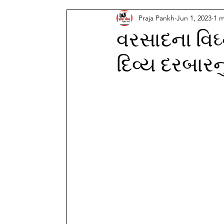
Praja Pankh
Jun 1, 2023
1 m
વરસાદના વિઘ્
દિવ્ય દરબાર