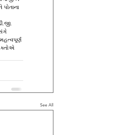
ે પોતાના 
ી.જી. 
ંગે 
મહત્વપૂર્ણ 
ભક્તોએ 
See All