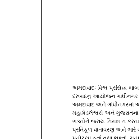
અમદાવાદઃ વિશ્વ પ્રસિદ્ધ બાબા 
દરબાદનું આયોજન ગાંધીનગર પાસ
અમદાવાદ અને ગાંધીનગરમાં અત
મહામેડલેશ્વરો અને ગુજરાતના
ભક્તોને જરાય નિરાશ ન કરતાં 
પ્રતિકૂળ વાતાવરણ અને ભારે
પહોંચ્યા હતાં તથા ભક્તો, મહ