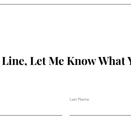
આરોપીઓનું સીન રી-
ટેબલ ટેનિસ ટ
કન્સ્ટ્રક્શન સફળ...
મહોત્સવ
 Line, Let Me Know What 
Last Name