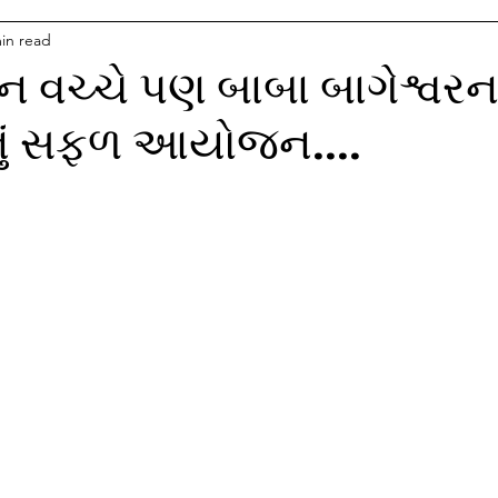
in read
ન વચ્ચે પણ બાબા બાગેશ્વરન
નું સફળ આયોજન....