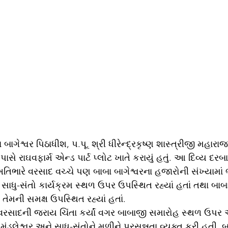
બાગેશ્વર પિઠાધીશ, પ.પૂ. શ્રી ધીરેન્દ્રકૃષ્ણ શાસ્ત્રીજી મહારાજ
ે રાઘવફાર્મ એન્ડ પાર્ટ પ્લોટ ખાતે કરાયું હતું. આ દિવ્ય દરબા
િભારે વરસાદ વચ્ચે પણ બાબા બાગેશ્વરના હજારોની સંખ્યામાં ભ
 સાધુ-સંતો કાર્યક્રમ સ્થળ ઉપર ઉપસ્થિત રહ્યાં હતાં તથા બા
તેમની સમક્ષ ઉપસ્થિત રહ્યાં હતાં.
 વરસાદની જરાય ચિંતા કર્યાં વગર બાબાજી સમારોહ સ્થળ ઉપર
ામંડલેશ્વર અને સાધુ-સંતોને મળીને પ્રસન્નતા વ્યક્ત કરી હતી.