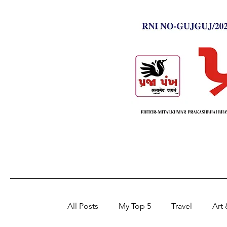
All Posts
My Top 5
Travel
Art 