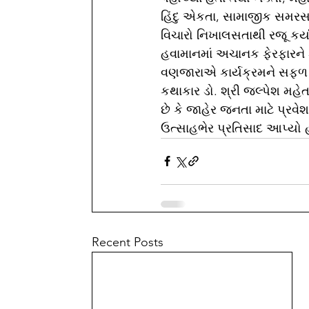
હિંદુ એકતા, સામાજીક સમરસતા
વિચારો નિખાલસતાથી રજૂ કર્યાં
હવામાનમાં અચાનક ફેરફારને કાર
વણજારાએ કાર્યક્રમને સફળ 
કથાકાર ડો. શ્રી જલ્પેશ મહેતા
છે કે જાહેર જનતા માટે પ્રવે
ઉત્સાહભેર પ્રતિસાદ આપ્યો 
Recent Posts