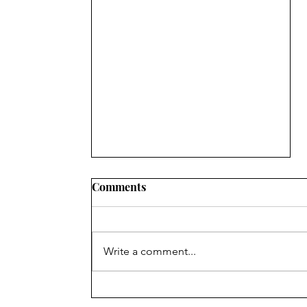
Comments
Write a comment...
શિક્ષણ ખાતાના વહીવટી સ્ટાફના