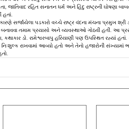
, જાતિવાદ રહિત સનાતન ધર્મ અને હિંદુ રાષ્ટ્રની ઘોષણા બાબત
 હતાં.
ણે સર્જાયેલા પડકારો વચ્ચે રાષ્ટ્ર વંદના મંચના પ્રમુખ શ્રી ડ
બનાવવા તમામ પ્રયાસો અને વ્યવસ્થાઓ ગોઠવી હતી. આ પ્રસ
, કથાકાર ડો. રામેશ્વરબાપુ હરિયાણી પણ ઉપસ્થિત રહ્યાં હતાં. 
શ નિઃશુલ્ક રાખવામાં આવ્યો હતો અને તેનો હજારોની સંખ્યામાં 
હતો.