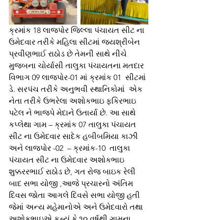
ક્રમાંક 18 લાજપોર જિલ્લા પંચાયત સીટ ના 
ઉમેદવાર તરીકે મહિલા સીટમાં જયશ્રીબેન 
પ્રવીણભાઈ રાઠોડ છે તેમની સાથે નીચે 
મુજબના ચોર્યાસી તાલુકા પંચાયતના મતદાર 
વિભાગ 09 લાજપોર-01 માં ક્રમાંક 01  સીટમાં 
ડે. સરપંચ તરીકે અનુભવી સ્થાનિકોમાં  એક 
નેતા તરીકે ઉભરેલા અશોકભાઇ ફકિરભાઇ 
પટેલ ને ભાજપે મેદાને ઉતાર્યા છે. આ સાથે  
કપ્લેથા ગામ – ક્રમાંક 07 તાલુકા પંચાયત 
સીટ ના ઉમેદવાર સાદેક હબીબમિયા કાઝી 
અને લાજપોર -02  – ક્રમાંક-10  તાલુકા 
પંચાયત સીટ ના ઉમેદવાર અશોકભાઇ 
શુક્કરરભાઈ રાઠોડ છે, ગત રોજ બાઇક રેલી 
બાદ સભા યોજી ,આજે પ્રચારનો અંતિમ 
દિવસ જોતા આગલે દિવસે સભા યોજી હતી 
જેમાં અન્ય મહેમાનોએ અને ઉમેદવારો તથા 
અશોકભાઇએ કહ્યું કે ૧૦ વર્ષથી ગામના  