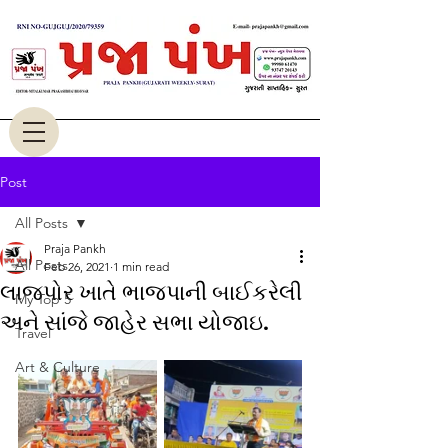
Post
All Posts
Praja Pankh
All Posts
Feb 26, 2021
1 min read
લાજપોર ખાતે ભાજપાની બાઈકરેલી
My Top 5
અને સાંજે જાહેર સભા યોજાઇ.
Travel
Art & Culture