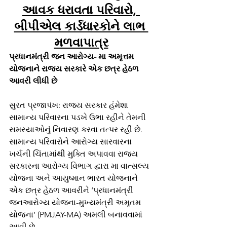
આવક ધરાવતા પરિવારો, 
બીપીએલ કાર્ડધારકોને લાભ 
મળવાપાત્ર
પ્રધાનમંત્રી જન આરોગ્ય- મા અમૃત્તમ 
યોજનાને રાજ્ય સરકારે એક છત્ર હેઠળ 
આવરી લીધી છે
સુરત પ્રજાપંખ: રાજ્ય સરકાર હંમેશા 
સામાન્ય પરિવારના પડખે ઉભા રહીને તેમની 
સમસ્યાઓનું નિવારણ કરવા તત્પર રહી છે. 
સામાન્ય પરિવારોને આરોગ્ય સારવારના 
ખર્ચની ચિંતામાંથી મુક્તિ અપાવવા રાજ્ય 
સરકારના આરોગ્ય વિભાગ દ્વારા મા વાત્સલ્ય 
યોજના અને આયુષ્માન ભારત યોજનાને 
એક છત્ર હેઠળ આવરીને ‘પ્રધાનમંત્રી 
જનઆરોગ્ય યોજના-મુખ્યમંત્રી અમૃતમ 
યોજના’ (PMJAY-MA) અમલી બનાવવામાં 
આવી છે. 