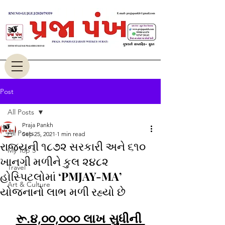
Post
All Posts
Praja Pankh
All Posts
Sep 25, 2021
1 min read
રાજ્યની ૧૮૭૨ સરકારી અને ૬૧૦
My Top 5
ખાનગી મળીને કુલ ૨૪૮૨
Travel
હોસ્પિટલોમાં ‘PMJAY-MA’
Art & Culture
યોજનાનો લાભ મળી રહ્યો છે
રૂ.૪,૦૦,૦૦૦ લાખ સુધીની 