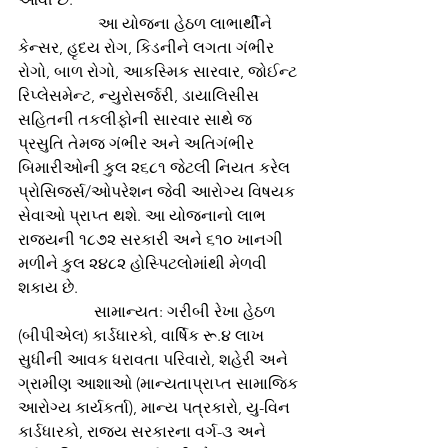
	          આ યોજના હેઠળ લાભાર્થીને 
કેન્સર, હૃદય રોગ, કિડનીને લગતા ગંભીર 
રોગો, બાળ રોગો, આકસ્મિક સારવાર, જોઈન્ટ 
રિપ્લેસમેન્ટ, ન્યુરોસર્જરી, ડાયાલિસીસ 
સહિતની તકલીફોની સારવાર સાથે જ 
પ્રસુતિ તેમજ ગંભીર અને અતિગંભીર 
બિમારીઓની કુલ ૨૬૮૧ જેટલી નિયત કરેલ 
પ્રોસિજર્સ/ઓપરેશન જેવી આરોગ્ય વિષયક 
સેવાઓ પ્રાપ્ત થશે. આ યોજનાનો લાભ 
રાજ્યની ૧૮૭૨ સરકારી અને ૬૧૦ ખાનગી 
મળીને કુલ ૨૪૮૨ હોસ્પિટલોમાંથી મેળવી 
શકાય છે.
	         સામાન્યત: ગરીબી રેખા હેઠળ 
(બીપીએલ) કાર્ડધારકો, વાર્ષિક રૂ.૪ લાખ 
સુધીની આવક ધરાવતા પરિવારો, શહેરી અને 
ગ્રામીણ આશાઓ (માન્યતાપ્રાપ્ત સામાજિક 
આરોગ્ય કાર્યકર્તા), માન્ય પત્રકારો, યુ-વિન 
કાર્ડધારકો, રાજ્ય સરકારના વર્ગ-૩ અને 