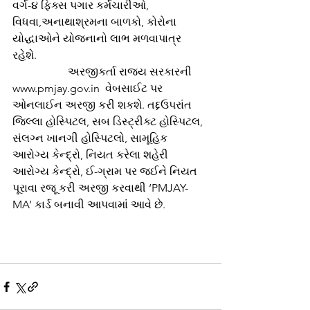
વર્ગ-૪ ફિક્સ પગાર કર્મચારીઓ,  
વિધવા,અનાથાશ્રમના બાળકો, કોરોના 
યોદ્ધાઓને યોજનાનો લાભ મળવાપાત્ર 
રહેશે.  
	          અરજીકર્તા રાજ્ય સરકારની 
www.pmjay.gov.in  વેબસાઈટ પર 
ઓનલાઈન અરજી કરી શકશે. તદ્દઉપરાંત 
જિલ્લા હોસ્પિટલ, સબ ડિસ્ટ્રીક્ટ હોસ્પિટલ, 
સંલગ્ન ખાનગી હોસ્પિટલો, સામૂહિક 
આરોગ્ય કેન્દ્રો, નિયત કરેલા શહેરી 
આરોગ્ય કેન્દ્રો, ઈ-ગ્રામ પર જઈને નિયત 
પૂરાવા રજૂ કરી અરજી કરવાથી ‘PMJAY-
MA’ કાર્ડ બનાવી આપવામાં આવે છે.