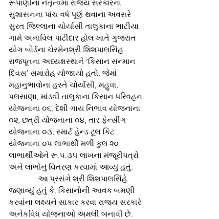
રૂપાણીના નેતૃત્વમાં રાજ્ય સરકારના 
સુશાસનના પાંચ વર્ષ પૂર્ણ થવાના અવસરે 
સુરત જિલ્લાના ચોર્યાસી તાલુકાના ભાટીયા 
ગામે અનાવિલ પાટીદાર હોલ ખાતે ગુજરાત 
યોગ બોર્ડના ચેરમેનશ્રી શિશપાલસિંહ 
રાજપૂતના અધ્યક્ષસ્થાને ‘કિસાન સન્માન 
દિવસ’ સમારોહ યોજાયો હતો. જેમાં 
મહાનુભાવોના હસ્તે ચોર્યાસી, મહુવા, 
પલસાણા, માંડવી તાલુકાના કિસાન પરિવહન 
યોજનાના ૦૬, દેશી ગાય નિભાવ યોજનાના 
૦૨, છત્રી યોજનાના ૦૪, તાર ફેન્સીંગ 
યોજનાના ૦૩, સ્માર્ટ હેન્ડ ટૂલ કિટ 
યોજનાના ૦૫ લાભાર્થી મળી કુલ ૨૦ 
લાભાર્થીઓને રૂ.૫.૩૫ લાખના મંજૂરીપત્રો 
અને લાભોનું વિતરણ કરવામાં આવ્યું હતું.
               આ પ્રસંગે શ્રી શિશપાલસિંહે 
જણાવ્યું હતું કે, કિસાનોની આવક બમણી 
કરવાંના લક્ષ્યને સાકાર કરવા રાજ્ય સરકારે 
અનેકવિધ યોજનાઓ અમલી બનાવી છે. 