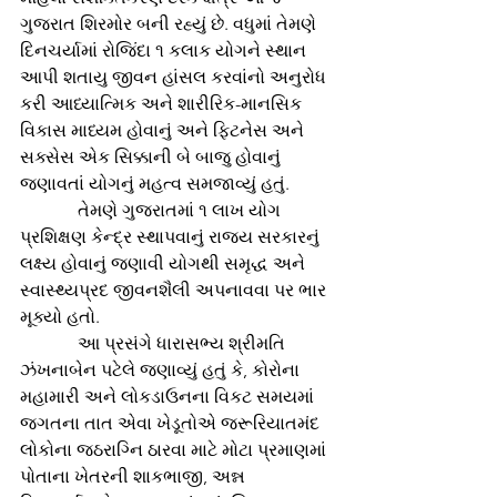
ગુજરાત શિરમોર બની રહ્યું છે. વધુમાં તેમણે 
દિનચર્યામાં રોજિંદા ૧ કલાક યોગને સ્થાન 
આપી શતાયુ જીવન હાંસલ કરવાંનો અનુરોધ 
કરી આધ્યાત્મિક અને શારીરિક-માનસિક 
વિકાસ માધ્યમ હોવાનું અને ફિટનેસ અને 
સક્સેસ એક સિક્કાની બે બાજુ હોવાનું 
જણાવતાં યોગનું મહત્વ સમજાવ્યું હતું.
             તેમણે ગુજરાતમાં ૧ લાખ યોગ 
પ્રશિક્ષણ કેન્દ્ર સ્થાપવાનું રાજ્ય સરકારનું 
લક્ષ્ય હોવાનું જણાવી યોગથી સમૃદ્ધ અને 
સ્વાસ્થ્યપ્રદ જીવનશૈલી અપનાવવા પર ભાર 
મૂક્યો હતો.
             આ પ્રસંગે ધારાસભ્ય શ્રીમતિ 
ઝંખનાબેન પટેલે જણાવ્યું હતું કે, કોરોના 
મહામારી અને લોકડાઉનના વિકટ સમયમાં 
જગતના તાત એવા ખેડૂતોએ જરૂરિયાતમંદ 
લોકોના જઠરાગ્નિ ઠારવા માટે મોટા પ્રમાણમાં 
પોતાના ખેતરની શાકભાજી, અન્ન 