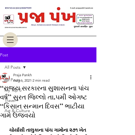
Post
All Posts
Praja Pankh
All Posts
Aug 6, 2021
2 min read
‘‘રાજય સરકારના સુશાસનના પાંચ
My Top 5
વર્ષ’’ સુરત જિલ્લો તા.૫મી ઓગષ્ટ
Travel
‘‘કિસાન સન્માન દિવસ’’ ભાટીયા
Art & Culture
ગામે ઉજવયો
ચોર્યાસી તાલુકાના પાંચ ગામોના ૨૭૧ ખેત 