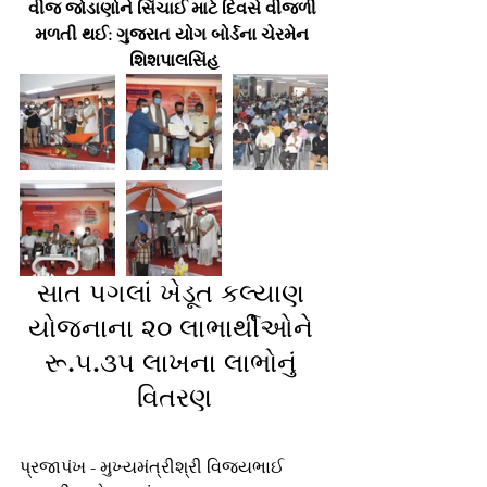
વીજ જોડાણોને સિંચાઈ માટે દિવસે વીજળી 
મળતી થઈ: ગુજરાત યોગ બોર્ડના ચેરમેન 
શિશપાલસિંહ
સાત પગલાં ખેડૂત કલ્યાણ 
યોજનાના ૨૦ લાભાર્થીઓને 
રૂ.૫.૩૫ લાખના લાભોનું 
વિતરણ
પ્રજાપંખ - મુખ્યમંત્રીશ્રી વિજયભાઈ 