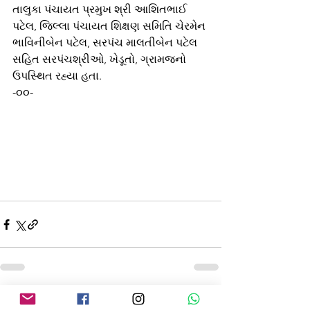
તાલુકા પંચાયત પ્રમુખ શ્રી આશિતભાઈ 
પટેલ, જિલ્લા પંચાયત શિક્ષણ સમિતિ ચેરમેન 
ભાવિનીબેન પટેલ, સરપંચ માલતીબેન પટેલ 
સહિત સરપંચશ્રીઓ, ખેડૂતો, ગ્રામજનો 
ઉપસ્થિત રહ્યા હતા.
-૦૦-
See All
Recent Posts