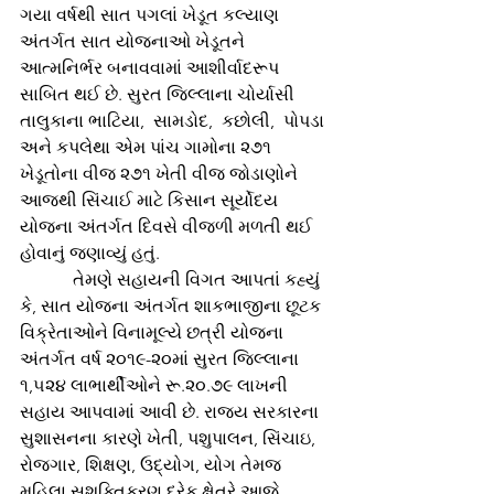
ગયા વર્ષથી સાત પગલાં ખેડૂત કલ્યાણ 
અંતર્ગત સાત યોજનાઓ ખેડૂતને 
આત્મનિર્ભર બનાવવામાં આશીર્વાદરૂપ 
સાબિત થઈ છે. સુરત જિલ્લાના ચોર્યાસી 
તાલુકાના ભાટિયા,  સામડોદ,  કછોલી,  પોપડા  
અને કપલેથા એમ પાંચ ગામોના ૨૭૧ 
ખેડૂતોના વીજ ૨૭૧ ખેતી વીજ જોડાણોને 
આજથી સિંચાઈ માટે કિસાન સૂર્યોદય 
યોજના અંતર્ગત દિવસે વીજળી મળતી થઈ 
હોવાનું જણાવ્યું હતું.
            તેમણે સહાયની વિગત આપતાં કહ્યું 
કે, સાત યોજના અંતર્ગત શાકભાજીના છૂટક 
વિક્રેતાઓને વિનામૂલ્યે છત્રી યોજના 
અંતર્ગત વર્ષ ૨૦૧૯-૨૦માં સુરત જિલ્લાના 
૧,૫૨૪ લાભાર્થીઓને રૂ.૨૦.૭૯ લાખની 
સહાય આપવામાં આવી છે. રાજ્ય સરકારના 
સુશાસનના કારણે ખેતી, પશુપાલન, સિંચાઇ, 
રોજગાર, શિક્ષણ, ઉદ્યોગ, યોગ તેમજ 
મહિલા સશક્તિકરણ દરેક ક્ષેત્રે આજે 