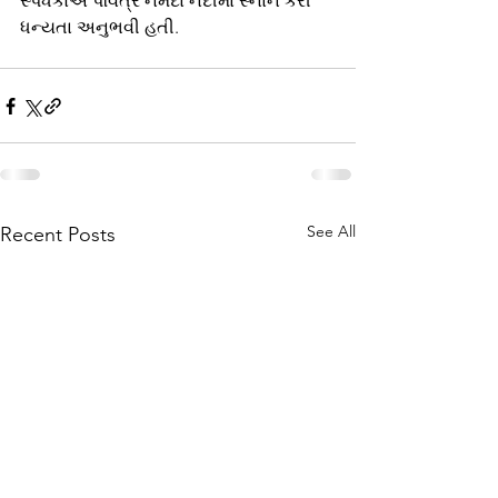
સ્પર્ધકોએ પવિત્ર નર્મદા નદીમાં સ્નાન કરી 
ધન્યતા અનુભવી હતી.
See All
Recent Posts