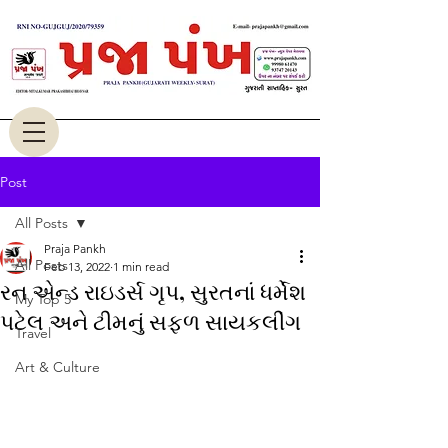
Post
All Posts
Praja Pankh
All Posts
Feb 13, 2022
1 min read
રન એન્ડ રાઇડર્સ ગૃપ, સુરતનાં ધર્મેશ
My Top 5
પટેલ અને ટીમનું સફળ સાયકલીંગ
Travel
Art & Culture