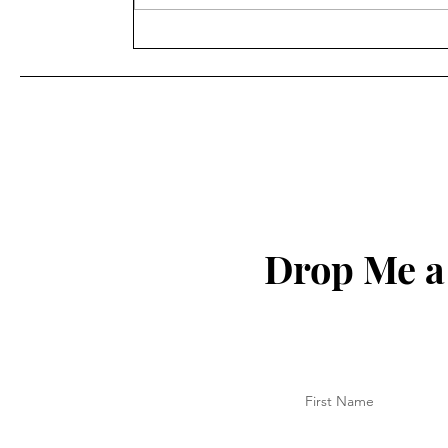
શિક્ષણ ખાતાના વહીવટી સ્ટાફના
પેન્શનરોનું મંડળ ગાંધીનગરની
સામાન્ય સભા ગાંધીનગર ખાતે
યોજવામાં આવેલ આ સભામાં
અલગ અલગ જીલ્લાના સભ્યો
હાજર રહ્યા હતા.
Drop Me a
First Name