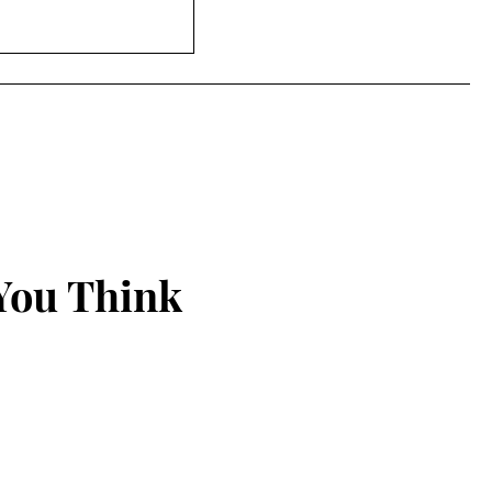
સિટી ક્લબ હાઉસમાં
ૂર્નામેન્ટનો ઉત્સાહી
You Think