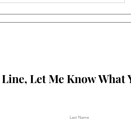
સચીનમાં છરીના ધાકે લૂંટ કરનાર
સૂરત ગ્રીન
આરોપીઓનું સીન રી-
ટેબલ ટેનિસ ટ
કન્સ્ટ્રક્શન સફળ...
મહોત્સવ
 Line, Let Me Know What 
Last Name