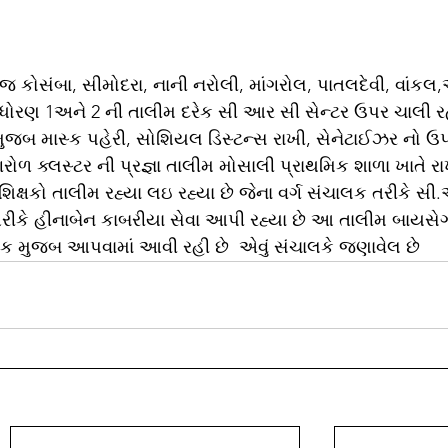
જ કોસંબા, સીમોદરા, નાની નરોલી, માંગરોલ, પાતલદેવી, વાંક
ોની ધોરણ 1અને 2 ની તાલીમ દરેક સી આર સી સેન્ટર ઉપર ચાલી રહ
મુજબ માસ્ક પહેરી, સોશિયલ ડિસ્ટન્સ રાખી, સેનેટાઈઝર નો 
ગરોળ ક્લસ્ટર ની પ્રજ્ઞા તાલીમ મોસાલી પ્રાથમિક શાળા ખાતે રા
શિક્ષકો તાલીમ રહ્યા લઇ રહ્યા છે જેના વર્ગ સંચાલક તરીકે સી
ીકે હીનાબેન કાબરીયા સેવા આપી રહ્યા છે આ તાલીમ બાયસેગ દ
 મુજબ આપવામાં આવી રહી છે  એવું સંચાલકે જણાવેલ છે