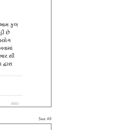
લ,આમ કુલ 
ી છે 
ઉપયોગ 
ખવામાં 
.આર.સી 
્વારા 
See All