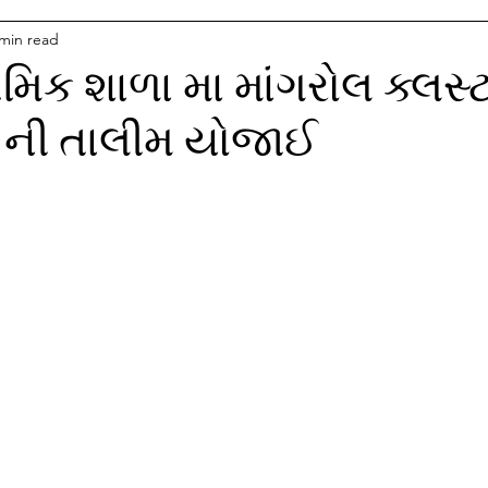
 min read
મિક શાળા મા માંગરોલ ક્લસ્
ષકો ની તાલીમ યોજાઈ