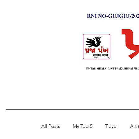
All Posts
My Top 5
Travel
Art 