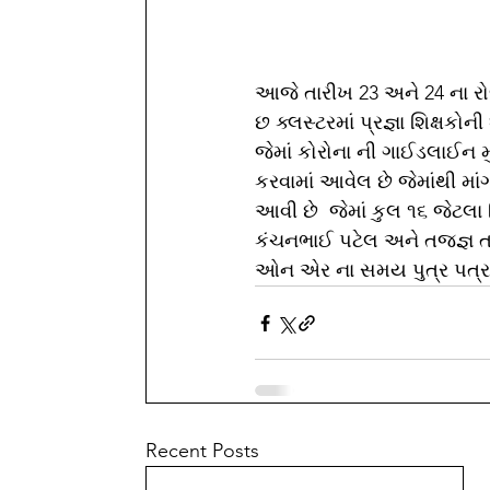
આજે તારીખ 23 અને 24 ના રો
છ ક્લસ્ટરમાં પ્રજ્ઞા શિક્ષક
જેમાં કોરોના ની ગાઈડલાઈન 
કરવામાં આવેલ છે જેમાંથી માં
આવી છે  જેમાં કુલ ૧૬ જેટલા 
કંચનભાઈ પટેલ અને તજજ્ઞ તર
ઓન એર ના સમય પુત્ર પત્રક
Recent Posts