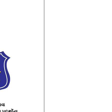
આવા 
પદાર્થોના 