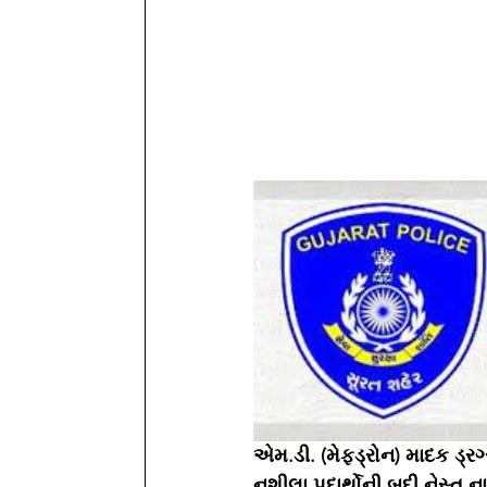
એમ.ડી. (મેફ્ડ્રોન) માદક ડ્ર
નશીલા પદાર્થોની બદી નેસ્ત ન