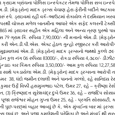
 ક્રાઇમ બ્રાંચના પોલિસ ઇન્સ્પેકટર તેમજ પોલિસ સબ ઇન્સ્પેક
 (મેફ્ડ્રોન) માદક ડ્રગ્સ વેચાણ હેરા-ફેરીની બદીને અટકાવ
રું સ્પે. ડ્રાઇવમાં રહી વર્ક–આઉટમાં રોકાયેલ તે દરમિયાન ખરવ
્ટ પરથી ચોક્કસ મળેલ બાતમીના આધારે એક સફેદ કલરની ટેક્સી
3865 માં ડ્રાઇવર સહીત એક મહિલા અને અન્ય ત્રણ પુરુષો પા
્સ 79 ગ્રામ કિ. રુપિયા 7,90,000/- ની મત્તાનો એમ.ડી. (મેફ્ડ્ર
 કરી એન.ડી.પી.એસ. એક્ટ હેઠળ ગુન્હો રજીસ્ટર કરી આરોપી
ુદ્દામાલમાં એમ.ડી. (મેફ્ડ્રોન) માદક ડ્રગ્સનો જથ્થો કુલ્લે ૭૯
ફોન કુલ નંગ 06 રુપિયા 83000/-, રોકડા રુપિયા 4,૩૮૦/- ડીઝ
, હુંન્ડાઇ કાર કિંમત રુપિયા 3,50,000/- આમ કુલ રુપિયા 12,27,5
વા સાથે પકડાયેલા એમ.ડી. (મેફ્ડ્રોન) માદક ડ્રગ્સના આરોપી તર
ર  38, ધંદો જમીન દલાલી અને પાનનો ગલ્લો, રહે સાનિધ્ય રેસી
કુમાર ઉર્ફે વિક્કી હસમુખભાઇ પટેલ, ઉમર 27, રહે – ક્રીષ્ણા રેસી
, (3) ક્રિષ્ણાદત્ત સુરેશચંદ્ર દુબે ઉમર 36, રહે – રાજદિપ સોસા
4) પૂજા રાજેશ્વર મોહન ગુપ્તા ઉમર 25, રહે - પ્રગતિ સોસાયટી, 
પુછ-પરછ્માં બહાર આવ્યું છે કે, એક મુંબઈના બાર માં ડ્રગ્સ 
ગ્સ લાવું છુ  અને પૂજા કમલેશની પ્રેમિકા છે અને મુંબઈ થી સ