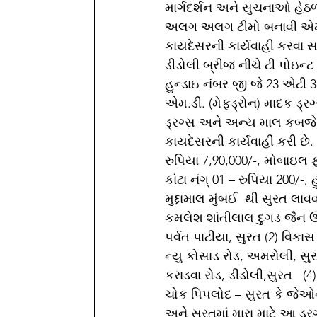
માર્ગદર્શન અને સુચનાઓ હેઠળ
અલગ અલગ ટીમો બનાવી એમ.ડી.
કાયદેસરની કાર્યવાહી કરવા સા
ડીંડોલી બ્રીજ નીચે ટી પોઇન
હુન્ડાઇ નંબર જી જે 23 એટી 
એમ.ડી. (મેફ્ડ્રોન) માદક ડ્રગ
ડ્રગ્સ અને અન્ય માલ કબજે
કાયદેસરની કાર્યવાહી કરી છે. મ
રુપિયા 7,90,000/-, મોબાઇલ 
કાંટા નંગ્ 01 – રુપિયા 200/-
મુદ્દામાલ મુંબઈ  થી સુરત લાવ
કમલેશ શાંતીલાલ દુગડ જૈન ઉમ
પર્વત પાટીયા, સુરત (2) વિકાસ 
ન્યુ કોસાડ રોડ, અમરોલી, સુરત
કરાડવા રોડ, ડીંડોલી,સુરત   (
ચોક પિપલોદ – સુરત કે જેઓની 
અને સુરતમાં મારા માટે આ ડ્ર