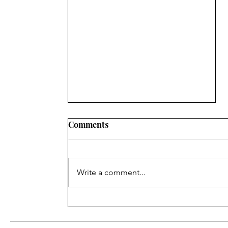
Comments
Write a comment...
શિક્ષણ ખાતાના વહીવટી સ્ટાફના
પેન્શનરોનું મંડળ ગાંધીનગરની
સામાન્ય સભા ગાંધીનગર ખાતે