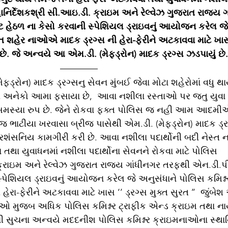
ાનિર્દેશકશ્રી સી.આઇ.ડી. ક્રાઇમ અને રેલ્વેઝ ગુજરાત રાજ્ય ગ
હેઠળ ના કેસો કરવાની સ્પેશિયલ ડ્રાઇવનું આયોજન કરેલ જે
ત શહેર નાઓએ માદક ડ્રગ્સ ની હેરા-ફેરીને અટકાવવા માટે ખાસ 
ી છે. જે અન્વયે આ એમ.ડી. (મેફ્ડ્રોન) માદક ડ્રગ્સ ઝડપાયું છે.
્ડ્રોન) માદક ડ્રગ્સનુ સેવન મુંબઈ જેવા મોટા શહેરોમાં વધુ થા
ી અનેકો આમા ફસાયા છે,  આવા નશીલા રસ્તાઓ પર જતુ યુવા 
સમસ્યા રુપ છે. જેને રોકવા ફક્ત પોલિસ જ નહી આમ આદમી
ટીયા ખરવાસા બ્રીજ પાસેથી એમ.ડી. (મેફ્ડ્રોન) માદક ડ્ર
પ્રશંસનિય કામગીરી કરી છે. આવા નશીલા પદાર્થોની બદી નેસ્ત 
 તથા યુવાધનમાં નશીલા પદાર્થોના સેવનને રોકવા માટે પોલિસ 
 ક્રાઇમ અને રેલ્વેઝ ગુજરાત રાજ્ય ગાંધીનગર તરફથી એન.ડી.
્પેશિયલ ડ્રાઇવનું આયોજન કરેલ જે અનુસંધાને પોલિસ કમિશ્ન
રા-ફેરીને અટકાવવા માટે ખાસ ‘’ ડ્રગ્સ મુક્ત સુરત ’’  જુંબેશ
નાઓ મુજબ અધિક પોલિસ કમિશ્નર ટ્રાફીક એન્ડ ક્રાઇમ તથા ન
ચની સુચના અન્વયે મદદનીશ પોલિસ કમિશ્નર ક્રાઇમનાઓના સ્થા