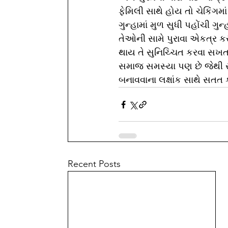
ફેમિલી સાથે હોય તો ચેકિંગમા
ગુન્હામાં મુળ સુધી પહોંચી 
તેઓની સામે પુરાવા એકત્ર ક
થાય તે સુનિચ્ચિત કરવા સખત 
સમાજ સમસ્યા પણ છે જેથી સુ
બનાવવાના લક્ષાંક સાથે સતત ક
Recent Posts