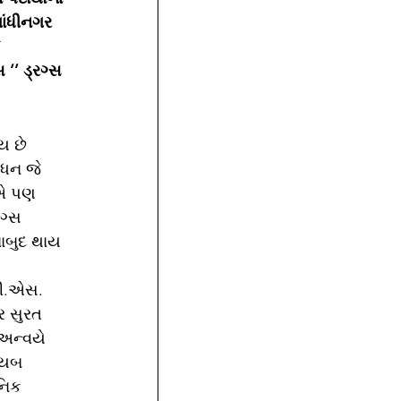
ાંધીનગર 
 
‘’ ડ્રગ્સ 
 
ય છે 
ધન જે  
એ પણ 
ગ્સ 
નાબુદ થાય 
પી.એસ. 
ર સુરત 
 અન્વયે 
ાયબ 
નિક 