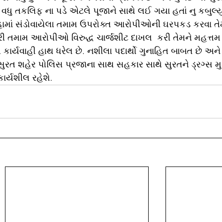
ં વધુ તકલિફ ના પડે એટલે પૂજાને સાથે લઈ ગયા હતાં નુ કબુલ્
ગુન્હામાં સંડોવાયેલા તમામ ઉપરોક્ત આરોપીઓની ઘરપકડ કરવા ત
રી તમામ આરોપીઓ વિરુદ્ધ ચાર્જશીટ દાખલ  કરી તેમને મહત્ત
કાર્યવાહી હાથ ધરેલ છે. નશીલા પદાર્થો ગુનાહિત બાબત છે અને
રત શહેર પોલિસ પ્રજાના સાથ સહકાર સાથે સુરતને ડ્રગ્સ મુ
ાર્યશીલ રહેશે.