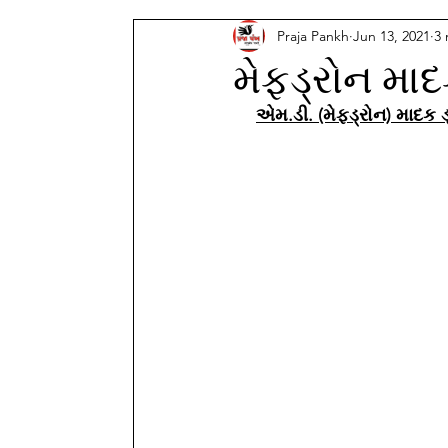
Praja Pankh
Jun 13, 2021
3 
મેફ્ડ્રોન માદ
એમ.ડી. (મેફ્ડ્રોન) માદક