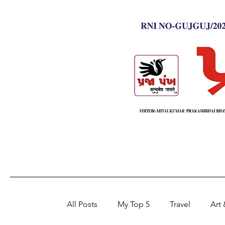
All Posts
My Top 5
Travel
Art 