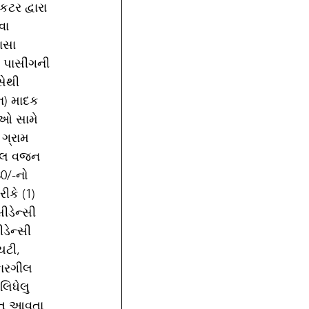
ટર દ્વારા 
વા 
ાસા 
 પાસીંગની 
સેથી 
ોન) માદક 
ઓ સામે 
 ગ્રામ 
ીટલ વજન 
80/-નો 
ીકે (1)  
ડેન્સી  
ડેન્સી 
યટી, 
કારગીલ 
લિધેલુ 
ુરત આવતા 