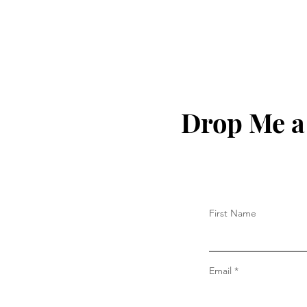
યોજવામાં આવેલ આ સભામાં
અલગ અલગ જીલ્લાના સભ્યો
હાજર રહ્યા હતા.
Drop Me a
First Name
Email