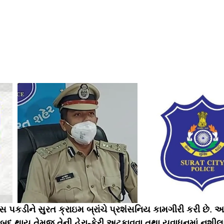
ગ્સ પકડીને સુરત ક્રાઇમ બ્રાંચે પ્રશંસનિય કામગીરી કરી છે. 
ાબુદ થાય તેમજ તેની હેરા-ફેરી અટકાવવા તથા યુવાધનમાં નશીલા 