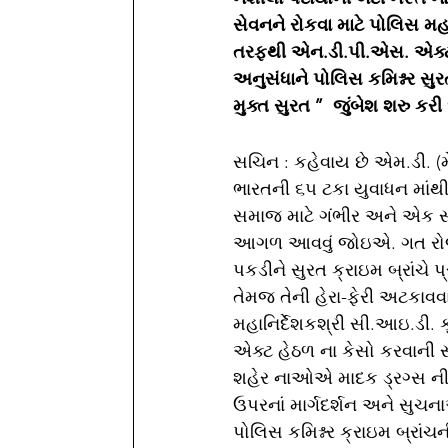
સેવનને રોકવા માટે પોલિસ મહ
તરફથી એન.ડી.પી.એસ. એક્ટ 
અનુસંધાને પોલિસ કમિશ્નર સુર
મુક્ત સુરત ’’  જુંબેશ શરુ કર
સચિન : કહેવાય છે એમ.ડી. (મેફ
ભારતની ૬૫ ટકા યુવાધન માંથ
સમાજ માટે ગંભીર અને એક 
આગળ આવવું જોઇએ. ગત રોજ ભા
પકડીને સુરત ક્રાઇમ બ્રાંચે 
તેમજ તેની હેરા-ફેરી અટકાવવા
મહાનિર્દેશકશ્રી સી.આઇ.ડી.
એક્ટ હેઠળ ના કેસો કરવાની સ
શહેર નાઓએ માદક ડ્રગ્સ ની હે
ઉપરનાં માર્ગદર્શન અને સુચ
પોલિસ કમિશ્નર ક્રાઇમ બ્રાં