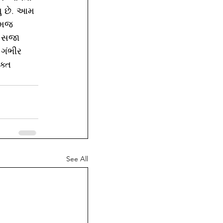
યુ છે. આમ 
ેમજ 
મ સજા 
 ગંભીર 
ક્ત 
See All