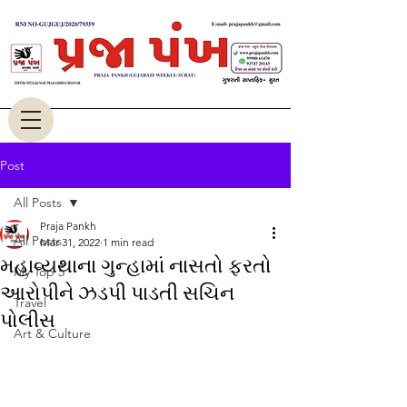
Post
All Posts
Praja Pankh
All Posts
Mar 31, 2022
1 min read
મહાવ્યથાના ગુન્હામાં નાસતો ફરતો
My Top 5
આરોપીને ઝડપી પાડતી સચિન
Travel
પોલીસ
Art & Culture