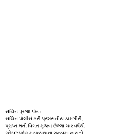
સચિન પ્રજા પંખ : 
સચિન પોલીસે કરી પ્રશંસનીય કામગીરી, 
પ્રાપ્ત થતી વિગત મુજબ છેલ્લા ચાર વર્ષથી 
સ્વેચ્છાપૂર્વક મહાવ્યથાના ગુન્હામાં નાસતો 