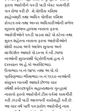
ફરતા આરોપીને પકડી પાડી બેસ્ટ કામગીરી 
ગત રોજ કરી છે.  મે,પોલીસ કમિશ્નર 
સાહેબશ્રી તથા અધિક પોલીસ કમિશ્નર 
સેકટર-૦૨ તથા અન્ય અધિકારીઓની મળેલ 
સૂચના મુજબ હાલમા નાસતા ફરતા 
આરોપીઓને પકડી પાડવા માટે પો.સ્ટેના તથા 
સુરત શહેરના નાસતા ફરતા આરોપીઓને 
શોધી કાઢવા અંગે આપેલ સુચના અને 
માર્ગદર્શન આધારે પો.ઇન્સ કે.બી.ઝાલા 
નાઓની સુચનાથી પેટ્રોલીંગમાં હતા તે 
દરમ્યાન અ.હે.કો અરવિંદભાઇ
ઉગાભાઇ બ.નં-૧૪૧૬ તથા અ.પો.કો 
પ્રવિણભાઇ ભીમાભાઇ બ.નં.૧૬૬૦ નાઓની 
સંયુક્ત બાતમી આધારે છેલ્લા ચાર
વર્ષથી સ્વેચ્છાપૂર્વક મહાવ્યથાના ગુન્હામાં 
નાસતો ફરતો આરોપીને ટીમ વર્કમાં કામગીરી 
કરી ઝડપી પાડી આગળની કાર્યવાહી કરી છે.
આ ચાર વર્ષ પછી પકડાયેલ આરોપીનું નામ 