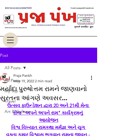
Post
All Posts
Praja Pankh
All Posts
May 19, 2022
2 min read
મર્યાદા પુરુષોત્તમ રામને જાણવાનો
My Top 5
સુરતના આંગણે અવસર...
Travel
ઉત્સવ ફાઉન્ડેશન દ્વારા 20 અને 21મી મેના 
Art & Culture
રોજ "અપને અપને રામ" કાર્યક્રમનું 
આયોજન
વિશ્વ વિખ્યાત રામકથા મર્મજ્ઞ અને યુગ 
વક્તા કુમાર વિશ્વાસ ભગવાન રામના જીવન - 