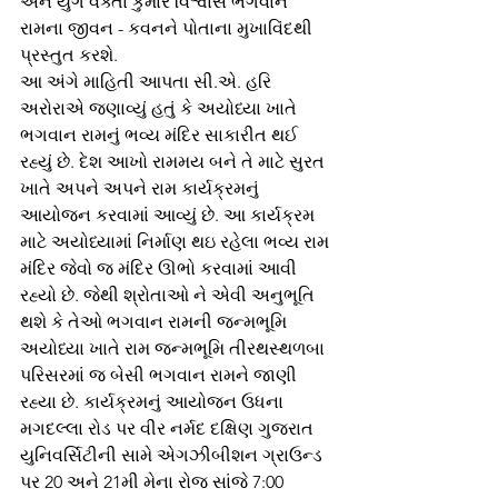
અને યુગ વક્તા કુમાર વિશ્વાસ ભગવાન 
રામના જીવન - કવનને પોતાના મુખાવિંદથી 
પ્રસ્તુત કરશે. 
આ અંગે માહિતી આપતા સી.એ. હરિ 
અરોરાએ જણાવ્યું હતું કે અયોધ્યા ખાતે 
ભગવાન રામનું ભવ્ય મંદિર સાકારીત થઈ 
રહ્યું છે. દેશ આખો રામમય બને તે માટે સુરત 
ખાતે અપને અપને રામ કાર્યક્રમનું 
આયોજન કરવામાં આવ્યું છે. આ કાર્યક્રમ 
માટે અયોધ્યામાં નિર્માણ થઇ રહેલા ભવ્ય રામ 
મંદિર જેવો જ મંદિર ઊભો કરવામાં આવી 
રહ્યો છે. જેથી શ્રોતાઓ ને એવી અનુભૂતિ 
થશે કે તેઓ ભગવાન રામની જન્મભૂમિ 
અયોધ્યા ખાતે રામ જન્મભૂમિ તીરથસ્થળબા 
પરિસરમાં જ બેસી ભગવાન રામને જાણી 
રહ્યા છે. કાર્યક્રમનું આયોજન ઉધના 
મગદલ્લા રોડ પર વીર નર્મદ દક્ષિણ ગુજરાત 
યુનિવર્સિટીની સામે એગઝીબીશન ગ્રાઉન્ડ 
પર 20 અને 21મી મેના રોજ સાંજે 7:00 