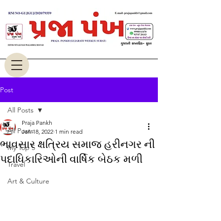
Post
All Posts
Praja Pankh
All Posts
Jan 18, 2022
1 min read
ભાવસાર ક્ષત્રિય સમાજ હરીનગર ની
My Top 5
પદાધિકારિઓની વાર્ષિક બેઠક મળી
Travel
Art & Culture