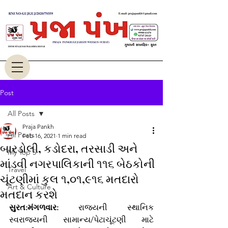
Post
All Posts
Praja Pankh
All Posts
Feb 16, 2021
1 min read
બારડોલી, કડોદરા, તરસાડી અને
My Top 5
માંડવી નગરપાલિકાની ૧૧૬ બેઠકોની
Travel
ચૂંટણીમાં કુલ ૧,૦૧,૯૧૬ મતદારો
Art & Culture
મતદાન કરશે
સુરત:મંગળવાર:
 રાજ્યની સ્થાનિક 
સ્વરાજ્યની સામાન્ય/પેટાચૂંટણી માટે 