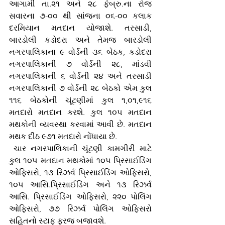
આગામી તા.૨૧ અને ૨૮ ફેબ્રુ.ના રોજ 
સવારના ૭-૦૦ થી સાંજના ૦૬-૦૦ કલાક 
દરમિયાન મતદાન યોજાશે. તરસાડી, 
બારડોલી કડોદરા અને તેમજ બારડોલી 
નગરપાલિકાના ૯ વોર્ડની ૩૬ બેઠક, કડોદરા 
નગરપાલિકાની ૭ વોર્ડની ૨૮, માંડવી 
નગરપાલિકાની ૬ વોર્ડની ૨૪ અને તરસાડી 
નગરપાલિકાની ૭ વોર્ડની ૨૮ બેઠકો એમ કુલ 
૧૧૬ બેઠકોની ચૂંટણીમાં કુલ ૧,૦૧,૯૧૬ 
મતદારો મતદાન કરશે. કુલ ૧૦૫ મતદાન 
મથકોની વ્યવસ્થા કરવામાં આવી છે. મતદાન 
મથક દીઠ ૯૭૧ મતદારો નોંધાયા છે. 
 ચાર નગરપાલિકાની ચૂંટણી કામગીરી માટે 
કુલ ૧૦૫ મતદાન મથકોમાં ૧૦૫ પ્રિસાઈડિંગ 
ઓફિસરો, ૧૩ રિઝર્વ પ્રિસાઈડિંગ ઓફિસરો, 
૧૦૫ આસિ.પ્રિસાઈડિંગ અને ૧૩ રિઝર્વ 
આસિ. પ્રિસાઈડિંગ ઓફિસરો, ૨૨૦ પોલિંગ 
ઓફિસરો, ૭૭ રિઝર્વ પોલિંગ ઓફિસરો 
સહિતનો સ્ટાફ ફરજ બજાવશે. 