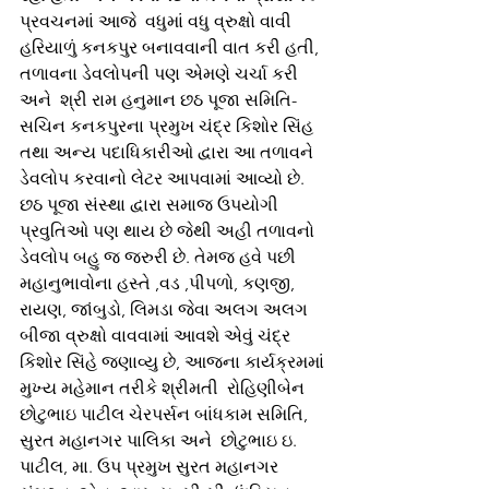
પ્રવચનમાં આજે  વધુમાં વધુ વ્રુક્ષો વાવી 
હરિયાળું કનકપુર બનાવવાની વાત કરી હતી,  
તળાવના ડેવલોપની પણ એમણે ચર્ચા કરી 
અને  શ્રી રામ હનુમાન છઠ પૂજા સમિતિ-
સચિન કનકપુરના પ્રમુખ ચંદ્ર કિશોર સિંહ 
તથા અન્ય પદાધિકારીઓ દ્વારા આ તળાવને 
ડેવલોપ કરવાનો લેટર આપવામાં આવ્યો છે. 
છઠ પૂજા સંસ્થા દ્વારા સમાજ ઉપયોગી 
પ્રવુતિઓ પણ થાય છે જેથી અહી તળાવનો 
ડેવલોપ બહુ જ જરુરી છે. તેમજ હવે પછી 
મહાનુભાવોના હસ્તે ,વડ ,પીપળો, કણજી, 
રાયણ, જાંબુડો, લિમડા જેવા અલગ અલગ 
બીજા વ્રુક્ષો વાવવામાં આવશે એવું ચંદ્ર 
કિશોર સિંહે જણાવ્યુ છે, આજના કાર્યક્રમમાં 
મુખ્ય મહેમાન તરીકે શ્રીમતી  રોહિણીબેન 
છોટુભાઇ પાટીલ ચેરપર્સન બાંધકામ સમિતિ, 
સુરત મહાનગર પાલિકા અને  છોટુભાઇ ઇ. 
પાટીલ, મા. ઉપ પ્રમુખ સુરત મહાનગર 