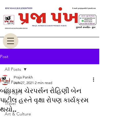
Post
All Posts
Praja Pankh
All Posts
Jun 27, 2021
2 min read
બાંધકામ ચેરપર્સન રોહિણી બેન
My Top 5
પાટીલ હસ્તે વૃક્ષા રોપણ કાર્યક્રમ
Travel
થયો..
Art & Culture