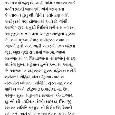
તળાવ વર્ષો જુનુ છે. અહી ધાર્મિક ભાવના સાથે 
પર્યાવરણની જાળવવી અંગે જાગૃતતા 
કેળવાય તે હેતુ થી વિવિધ પર્યાવરણ લક્ષી 
કાર્યક્રમો પણ યોજવામાં આવે છે. જેથી 
આજે ગણેશ ચતુર્થી નિમિત્તે શ્રી રામ નગરના 
આ હનુમાન તળાવના આજુ૦ બાજુના ખુલ્લા 
મેદાનમાં વ્રુક્ષા રોપણ કાર્યક્રમ રાખવામા 
આવ્યો હતો અને અહી આજથી ૧૦૦ જેટલા 
જુદા-જુદા વૃક્ષો રોપવામાં આવશે. આજે 
શરુઆતમાં ૧૧ લિમડાઓના  રોપાઓનું રોપાણ 
પધારેલ મુખ્ય મહેમાન હસ્તે કરવામા આવ્યુ 
છે. આજના કાર્યક્રમમાં મુખ્ય મહેમાન તરીકે 
શ્રીમતી  રોહિણીબેન છોટુભાઇ પાટીલ 
ચેરપર્સન બાંધકામ સમિતિ, સુરત મહાનગર 
પાલિકા અને  છોટુભાઇ ઇ.પાટીલ, મા. ઉપ 
પ્રમુખ સુરત મહાનગર સંગઠન, એન..આર. 
યુ. સી સી. (ઇંડિયન રેલ્વે) સદસ્ય, શિવાજી 
સ્મારક સમિતિ પ્રમુખ ની વિશેષ ઉપસ્થિતી 
રહી હતી અને બે મિનિટના તેમના પ્રાસંગિક 