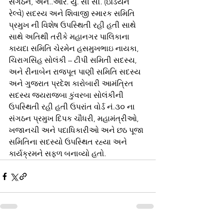
સંગઠન, એન..આર. યુ. સી સી. (ઇંડિયન 
રેલ્વે) સદસ્ય અને શિવાજી સ્મારક સમિતિ 
પ્રમુખ ની વિશેષ ઉપસ્થિતી રહી હતી સાથે 
સાથે અતિથી તરીકે મહાનગર પાલિકાના 
કાયદા સમિતિ ચેરમેન હસમુખભાઇ નાયકા,  
ચિરાગસિંહ સોલંકી – ટીપી સમિતી સદસ્ય,  
અને રીનાબેન રાજપૂત પાણી સમિતિ સદસ્ય 
અને ગુજરાત પ્રદેશ કારોબારી આમંત્રિત 
સદસ્ય જયરાજબા કુંવરબા સોલંકીની 
ઉપસ્થિતી રહી હતી ઉપરાંત વોર્ડ નં.૩૦ ના 
સંગઠન પ્રમુખ દિપક ચૌધરી, મહામંત્રીઓ, 
ખજાનચી અને પદાધિકારીઓ અને છઠ પૂજા 
સમિતિના સદસ્યો ઉપસ્થિત રહ્યા અને 
કાર્યક્રમને સફળ બનાવ્યો હતો.