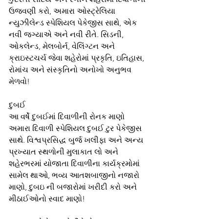
ઉજવણી કરો, અમારા ઓસ્ટ્રેલિયા 
ન્યુઝીલેન્ડ સ્પેશિયલ પેકેજીસ સાથે, એક 
નવી જગ્યાએ અને નવી રીતે. સિડની, 
ઓકલેન્ડ, મેલબોર્ન, વેલિંગ્ટન અને 
ક્રાઇસ્ટચર્ચ જેવા શહેરોમાં પ્રકૃતિ, ઇતિહાસ, 
રોમાંચ અને સંસ્કૃતિનો અનોખો અનુભવ 
મેળવો!
દુબઈ
આ વર્ષે દુબઈમાં દિવાળીની રોનક માણો 
અમારા દિવાળી સ્પેશિયલ દુબઈ ટુર પેકેજીસ 
સાથે. વિશ્વપ્રસિદ્ધ બુર્જ ખલીફા અને અન્ય 
પ્રખ્યાત સ્થળોની મુલાકાત લો અને 
શહેરભરમાં યોજાતા દિવાળીના કાર્યક્રમોમાં 
સામેલ થાઓ, ભવ્ય આતશબાજીનો નજારો 
માણો, દુબઇ ની બજારોમાં ખરીદી કરો અને 
મીઠાઈઓનો સ્વાદ માણો!