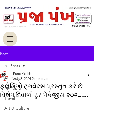
Post
All Posts
Praja Pankh
All Posts
Aug 3, 2024
2 min read
ફ્લેમિંગો ટ્રાવેલ્સ પ્રસ્તુત કરે છે
My Top 5
વિશેષ દિવાળી ટૂર પેકેજીસ ૨૦૨4....
Travel
Art & Culture