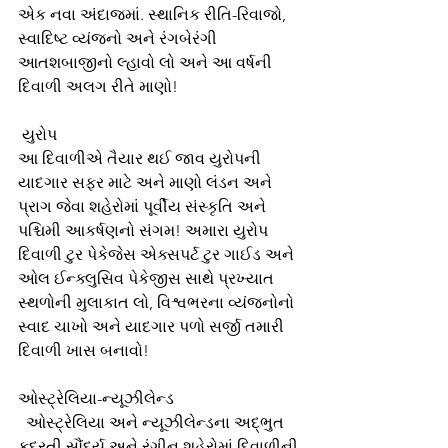
એક નવા અંદાજમાં. સ્થાનિક રીતિ-રિવાજો, 
સ્વાદિષ્ટ વ્યંજનો અને રંગબેરંગી 
આતશબાજીનો લ્હાવો લો અને આ વર્ષની 
દિવાળી અલગ રીતે માણો!
 યુરોપ
આ દિવાળીએ તૈયાર થઈ જાવ યુરોપની 
યાદગાર સફર માટે અને માણો લંડન અને 
પ્રાગ જેવા શહેરોમાં પૂર્વીય સંસ્કૃતિ અને 
પશ્ચિમી આકર્ષણનો સંગમ! અમારા યુરોપ 
દિવાળી ટુર પેકેજેસ એક્સપર્ટ ટુર ગાઈડ અને 
ઓલ ઈન્ક્લુસિવ પેકેજીસ સાથે પ્રખ્યાત 
સ્થળોની મુલાકાત લો, વિશ્વભરના વ્યંજનોનો 
સ્વાદ ચાખો અને યાદગાર પળો સર્જી તમારી 
દિવાળી ખાસ બનાવો!
ઓસ્ટ્રેલિયા-ન્યૂઝીલેન્ડ
  ઓસ્ટ્રેલિયા અને ન્યૂઝીલેન્ડના અદ્ભુત 
કુદરતી સૌંદર્ય અને રંગીન શહેરોમાં દિવાળીની 