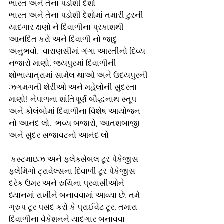
ભારત અને તેના પડોશી દેશો
ભારત અને તેના પડોશી દેશોમાં તમારી ટુરની 
યાદગાર ક્ષણો ને દિવાળીના પ્રકાશથી 
આનંદિત કરો અને દિવાળી નો જાદુ 
અનુભવો.  વારાણસીમાં ગંગા આરતીનો દિવ્ય 
નજારો માણો, જયપુરમાં દિવાળીની 
શોભાયાત્રામાં સામેલ થાઓ અને ઉદયપુરની 
ઝગમગતી શેરીઓ અને મહેલોની સુંદરતા 
માણો! નેપાળના શાંતિપૂર્ણ બૌદ્ધનાથ સ્તૂપ 
અને કોલંબોમાં દિવાળીના વિશેષ આયોજન 
નો આનંદ લો.  ભવ્ય બજારો, આતશબાજી 
અને સુંદર સજાવટનો આનંદ લો
 કસ્ટમાઇઝ અને ફ્લેક્સેબલ ટૂર પેકેજીસ
ફ્લેમિંગો ટ્રાવેલ્સના દિવાળી ટૂર પેકેજીસ 
દરેક ઉંમર અને રુચિના પ્રવાસીઓને 
ધ્યાનમાં રાખીને બનાવવામાં આવ્યા છે. તમે 
ગ્રુપ ટૂર પસંદ કરો કે પ્રાઈવેટ ટૂર, તમારા 
દિવાળીના વેકેશનને યાદગાર બનાવવા 