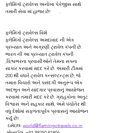
ફ્લેમિંગો ટ્રાવેલ્સ અનોખા પેકેજીસ સાથે 
તમારી સેવા માં હાજર છે!       .
ફ્લેમિંગો ટ્રાવેલ્સ વિશે
ફ્લેમિંગો ટ્રાવેલ્સ અમદાવાદ ની એક 
પ્રખ્યાત અને અગ્રણી ટ્રાવેલ કંપની છે. 
ભારત ની આ પ્રખ્યાત ટ્રાવેલ કંપની 
,વિશ્વભરના પ્રવાસીઓને તેમના સપના 
સાકાર કરવામાં મદદ કરે છે. અમારી ટીમમાં 
200 થી વધારે ટ્રાવેલ કન્સલ્ટન્ટ્સ છે, જે 
તમારા વિચારો અને પસંદગી અનુરૂપ એક 
અદભુત અને યાદગાર પ્રવાસનું આયોજન 
કરવામાં તમારી મદદ કરે છે. ગ્રાહકોના અતુટ 
વિશ્વાસ અને સહકાર સાથે, અમે પંચોતેર થી 
વધુ દેશોમાં સફળતાપૂર્વક પ્રવાસનું આયોજન 
કર્યું છે!
  ઇમેઇલ: 
world@flamingotravels.co.in
 મોબાઈલ: +91 98250 81806