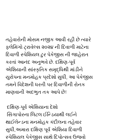
તહેવારોની મોસમ નજીક આવી રહી છે ત્યારે 
ફ્લેમિંગો ટ્રાવેલ્સ ૨૦૨૪ ની દિવાળી માટેના 
દિવાળી સ્પેશિયલ ટુર પેકેજીસ ની જાહેરાત 
કરતાં આનંદ અનુભવે છે. દક્ષિણ-પૂર્વ 
એશિયાની સાંસ્કૃતિક સમૃદ્ધિથી માંડીને 
યુરોપના મનમોહક પ્રદેશો સુધી, આ પેકેજીસ 
તમને વિદેશની ધરતી પર દિવાળીની રોનક 
માણવાની અદભુત તક આપે છે!
 દક્ષિણ-પૂર્વ એશિયાના દેશો
 સિંગાપોરના લિટલ ઈન્ડિયાથી લઈને 
થાઈલેન્ડના મનમોહક કંદીલના તહેવાર 
સુધી,અમારા દક્ષિણ પૂર્વ એશિયા દિવાળી 
સ્પેશિયલ પેકેજીસ સાથે દિપોત્સવ ઉજવો 