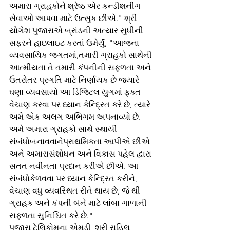
અમારા ગ્રાહકોને શ્રેષ્ઠ એર કન્ડીશનીંગ 
સેવાઓ આપવા માટે ઉત્સુક છીએ." શ્રી 
યોગેશ પુજારાએ બ્રાંડની અત્યાર સુધીની 
સફરને હાઇલાઇટ કરતાં ઉમેર્યું, "આજના 
વ્યવસાયિક જગતમાં,તમારી ગ્રાહકો સાથેની 
આત્મીયતા તે તમારી કંપનીની સફળતા અને 
ઉતરોતર પ્રગતિ માટે નિર્ણાયક છે જ્યારે 
ઘણા વ્યવસાયો આ ડિજિટલ યુગમાં ફક્ત 
વેચાણ કરવા પર ધ્યાન કેન્દ્રિત કરે છે, ત્યારે 
અમે એક અલગ અભિગમ અપનાવ્યો છે. 
અમે અમારા ગ્રાહકો સાથે સ્થાયી 
સંબંધોબનાવવાનેપ્રાથમિકતા આપીએ છીએ 
અને અમારાસંશોધન અને વિકાસ પહેલ દ્વારા 
સતત નવીનતા પ્રદાન કરીએ છીએ. આ 
સંબંધોકેળવવા પર ધ્યાન કેન્દ્રિત કરીને, 
વેચાણ વધુ વ્યવસ્થિત રીતે થાય છે, જે થી 
ગ્રાહક અને કંપની બંને માટે લાંબા ગાળાની 
સફળતા સુનિશ્ચિત કરે છે." 
પુજારા ટેલિકોમના એમડી, શ્રી રાહિલ 