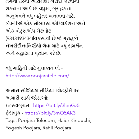
તેમના ઘરના આરામથી ખરીદી કરવાની 
શક્યતા આપે છે. વધુમાં, ગ્રાહકના 
અનુભવને વધુ બહેતર બનાવવા માટે, 
કંપનીએ એક મોબાઇલ એપ્લિકેશન અને 
એક વોટ્સએપ ચેટબોટ 
(9343493434)વિકસાવી છે જે ગ્રાહકો 
નેખરીદીનાનિર્ણયો લેવા માટે વધુ સમર્થન 
અને સહાયતા પ્રદાન કરે છે. 
વધુ માહિતી માટે મુલાકાત લો - 
http://www.poojaratele.com/
અમારા સોશિયલ મીડિયા પ્લેટફોર્મ પર 
અમારી સાથે જોડાઓ:
ઇન્સ્ટાગ્રામ - 
https://bit.ly/3leeGz5
ફેસબુક - 
https://bit.ly/3mO5AK3
Tags: Poojara Telecom, Haier Kinouchi, 
Yogesh Poojara, Rahil Poojara