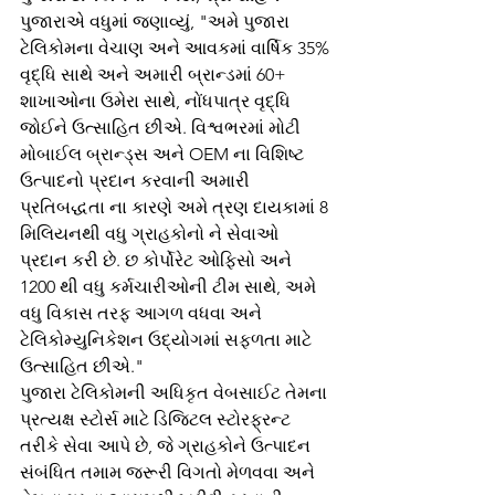
પુજારાએ વધુમાં જણાવ્યું, "અમે પુજારા 
ટેલિકોમના વેચાણ અને આવકમાં વાર્ષિક 35% 
વૃદ્ધિ સાથે અને અમારી બ્રાન્ડમાં 60+ 
શાખાઓના ઉમેરા સાથે, નોંધપાત્ર વૃદ્ધિ 
જોઈને ઉત્સાહિત છીએ. વિશ્વભરમાં મોટી 
મોબાઈલ બ્રાન્ડ્સ અને OEM ના વિશિષ્ટ 
ઉત્પાદનો પ્રદાન કરવાની અમારી 
પ્રતિબદ્ધતા ના કારણે અમે ત્રણ દાયકામાં 8 
મિલિયનથી વધુ ગ્રાહકોનો ને સેવાઓ 
પ્રદાન કરી છે. છ કોર્પોરેટ ઓફિસો અને 
1200 થી વધુ કર્મચારીઓની ટીમ સાથે, અમે 
વધુ વિકાસ તરફ આગળ વધવા અને 
ટેલિકોમ્યુનિકેશન ઉદ્યોગમાં સફળતા માટે 
ઉત્સાહિત છીએ."
પુજારા ટેલિકોમની અધિકૃત વેબસાઈટ તેમના 
પ્રત્યક્ષ સ્ટોર્સ માટે ડિજિટલ સ્ટોરફ્રન્ટ 
તરીકે સેવા આપે છે, જે ગ્રાહકોને ઉત્પાદન 
સંબંધિત તમામ જરૂરી વિગતો મેળવવા અને 