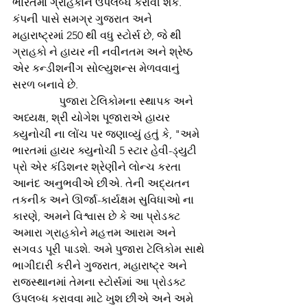
ભારતમાં ગ્રાહકોને ઉપલબ્ધ કરાવી શકે. 
કંપની પાસે સમગ્ર ગુજરાત અને 
મહારાષ્ટ્રમાં 250 થી વધુ સ્ટોર્સ છે, જે થી 
ગ્રાહકો ને હાયર ની નવીનતમ અને શ્રેષ્ઠ 
એર કન્ડીશનીંગ સોલ્યુશન્સ મેળવવાનું 
સરળ બનાવે છે. 
                 પુજારા ટેલિકોમના સ્થાપક અને 
અધ્યક્ષ, શ્રી યોગેશ પૂજારાએ હાયર 
ક્યુનોચી ના લોંચ પર જણાવ્યું હતું કે, "અમે 
ભારતમાં હાયર ક્યુનોચી 5 સ્ટાર હેવી-ડ્યુટી 
પ્રો એર કંડિશનર શ્રેણીને લોન્ચ કરતા 
આનંદ અનુભવીએ છીએ. તેની અદ્યતન 
તકનીક અને ઊર્જા-કાર્યક્ષમ સુવિધાઓ ના 
કારણે, અમને વિશ્વાસ છે કે આ પ્રોડક્ટ 
અમારા ગ્રાહકોને મહત્તમ આરામ અને 
સગવડ પૂરી પાડશે. અમે પુજારા ટેલિકોમ સાથે 
ભાગીદારી કરીને ગુજરાત, મહારાષ્ટ્ર અને 
રાજસ્થાનમાં તેમના સ્ટોર્સમાં આ પ્રોડક્ટ 
ઉપલબ્ધ કરાવવા માટે ખુશ છીએ અને અમે 