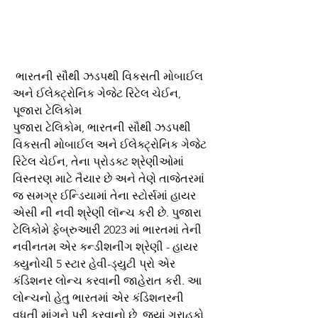
 ભારતની સૌથી ઝડપથી વિકસતી મોબાઈલ 
અને ઈલેક્ટ્રોનિક ગેજેટ રિટેલ ચેઈન, 
પૂજારા ટેલિકોમ
પુજારા ટેલિકોમ, ભારતની સૌથી ઝડપથી 
વિકસતી મોબાઈલ અને ઈલેક્ટ્રોનિક ગેજેટ 
રિટેલ ચેઈન, તેના પ્રોડક્ટ શ્રેણીઓમાં 
વિસ્તરણ માટે તૈયાર છે અને તેણે તાજેતરમાં 
જ સમગ્ર ઈન્ડિયામાં તેના સ્ટોર્સમાં હાયર 
એસી ની નવી શ્રેણી લૉન્ચ કરી છે. પુજારા 
ટેલિકોમે ફેબ્રુઆરી 2023 માં ભારતમાં તેની 
નવીનતમ એર કન્ડીશનીંગ શ્રેણી - હાયર 
ક્યુનોચી 5 સ્ટાર હેવી-ડ્યુટી પ્રો એર 
કંડિશનર લોન્ચ કરવાની જાહેરાત કરી. આ 
લોન્ચનો હેતુ ભારતમાં એર કંડિશનરની 
વધતી માંગને પૂરી કરવાનો છે, જ્યાં ગ્રાહકો 