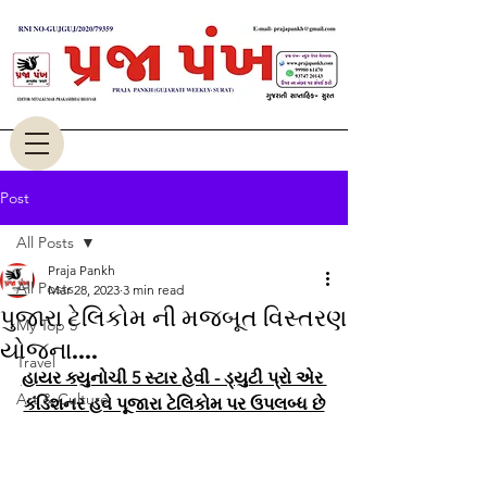
Post
All Posts
Praja Pankh
All Posts
Mar 28, 2023
3 min read
પુજારા ટેલિકોમ ની મજબૂત વિસ્તરણ
My Top 5
યોજના....
Travel
હાયર ક્યુનોચી 5 સ્ટાર હેવી - ડ્યુટી પ્રો એર 
Art & Culture
કંડિશનર હવે પૂજારા ટેલિકોમ પર ઉપલબ્ધ છે