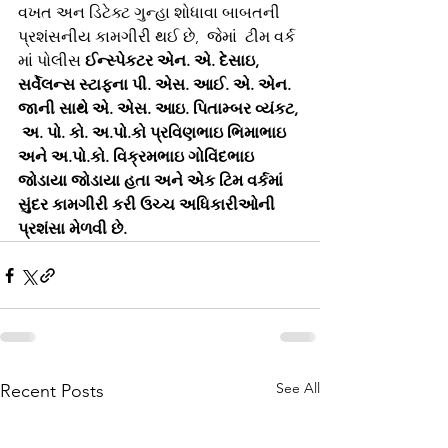
વખત અન ડિટેક્ટ ગુન્હા શોધાવા બાબતની 
પ્રશંસનીય કામગીરી થઈ છે,  જેમાં  ટીમ વર્ક 
માં પોલીસ 
ઈન્સ્પેકટર એન. એ. દેસાઇ,  
સર્વેલન્સ સ્ટાફના પી. એસ. આઈ. એ. એન. 
જાની સાથે એ. એસ. આઇ. પિતામ્બર વ્યંકટ, 
 અ. પો. કો. અ.પો.કો પ્રવિણભાઇ ભિમાભાઇ 
અને અ.પો.કો. વિક્રમભાઇ ગોવિંદભાઇ 
જોડાયા જોડાયા હતા અને એક ટિમ વર્કમાં 
સુંદર કામગીરી કરી ઉચ્ચ અધિકારીઓની 
પ્રશંસા મેળવી છે.
See All
Recent Posts