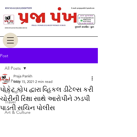
Post
All Posts
Praja Pankh
All Posts
May 15, 2021
2 min read
પોકેટ કોપ દ્વારા વ્હિકલ ડીટેલ્સ કરી
My Top 5
ચોરીની રિક્ષા સાથે આરોપીને ઝડપી
Travel
પાડતી સચિન પોલીસ
Art & Culture