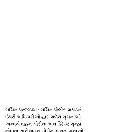
સચિન પ્રજાપંખ : સચિન પોલીસ મથકને 
ઉપરી અધિકારીઓ દ્વારા મળેલ સૂચનાઓ 
અન્વયે વાહન ચોરીના અન ડિટેક્ટ ગુન્હા 
શોધાવા અને વાહન ચોરીના બનતા ગુનાઓ 