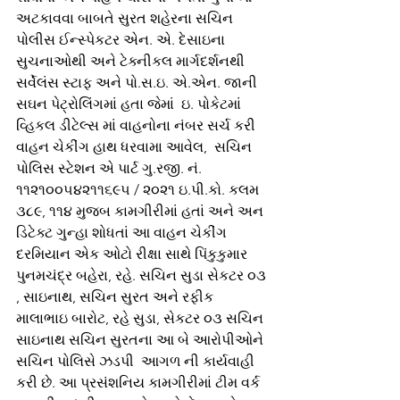
અટકાવવા બાબતે સુરત શહેરના સચિન 
પોલીસ ઈન્સ્પેકટર એન. એ. દેસાઇના 
સુચનાઓથી અને ટેક્નીકલ માર્ગદર્શનથી 
સર્વેલંસ સ્ટાફ અને પો.સ.ઇ. એ.એન. જાની 
સઘન પેટ્રોલિંગમાં હતા જેમાં  ઇ. પોકેટમાં 
વ્હિકલ ડીટેલ્સ માં વાહનોના નંબર સર્ચ કરી 
વાહન ચેકીંગ હાથ ધરવામા આવેલ,  સચિન 
પોલિસ સ્ટેશન એ પાર્ટ ગુ.રજી. નં. 
૧૧૨૧૦૦૫૪૨૧૧૬૯૫ / ૨૦૨૧ ઇ.પી.કો. કલમ 
૩૮૯, ૧૧૪ મુજબ કામગીરીમાં હતાં અને અન 
ડિટેક્ટ ગુન્હા શોધતાં આ વાહન ચેકીંગ 
દરમિયાન એક ઓટો રીક્ષા સાથે પિંકુકુમાર 
પુનમચંદ્ર બહેરા, રહે. સચિન સુડા સેકટર ૦૩ 
, સાઇનાથ, સચિન સુરત અને રફીક 
માલાભાઇ બારોટ, રહે સુડા, સેકટર ૦૩ સચિન 
સાઇનાથ સચિન સુરતના આ બે આરોપીઓને 
સચિન પોલિસે ઝડપી  આગળ ની કાર્યવાહી 
કરી છે. આ પ્રસંશનિય કામગીરીમાં ટીમ વર્ક 