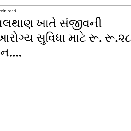
 min read
લથાણ ખાતે સંજીવની
આરોગ્ય સુવિધા માટે રૂ. રૂ.૨
ન....