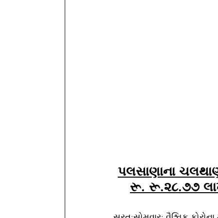
પલસાણાના ચલથાણ ખ
રૂ. રૂ.૨૮.૭૭ લા
સુરત:સોમવાર: વૈશ્વિક કોરોના 