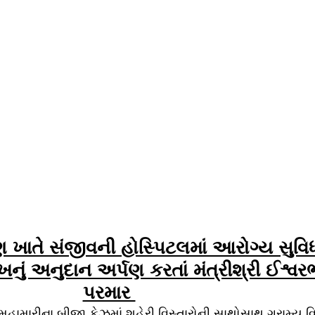
ાતે સંજીવની હોસ્પિટલમાં આરોગ્ય સુવિધા
ખનું અનુદાન અર્પણ કરતાં મંત્રીશ્રી ઈશ્વર
પરમાર 
મહામારીના બીજા ફેઝમાં શહેરી વિસ્તારોની સાથોસાથ ગ્રામ્ય વિસ