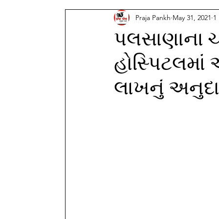
Praja Pankh
May 31, 2021
1
પલસાણાના ચ
હોસ્પિટલમાં 
લાખનું અનુદા