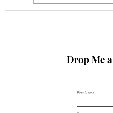
શિક્ષણ ખાતાના વહીવટી સ્ટાફના
પેન્શનરોનું મંડળ ગાંધીનગરની
સામાન્ય સભા ગાંધીનગર ખાતે
યોજવામાં આવેલ આ સભામાં
અલગ અલગ જીલ્લાના સભ્યો
હાજર રહ્યા હતા.
Drop Me a
First Name