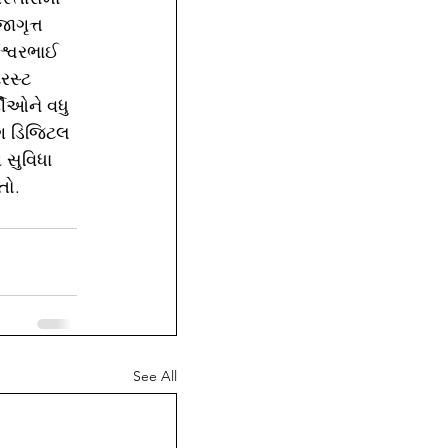
ગૃત્ત 
શ્વરભાઈ 
રસ્ટ 
દીઓને વધુ 
ગ ડિજિટલ 
 સુવિધા 
તો.
See All