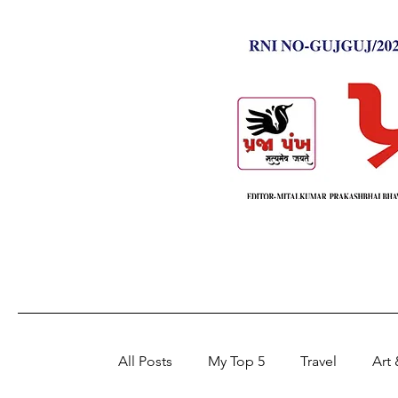
All Posts
My Top 5
Travel
Art 