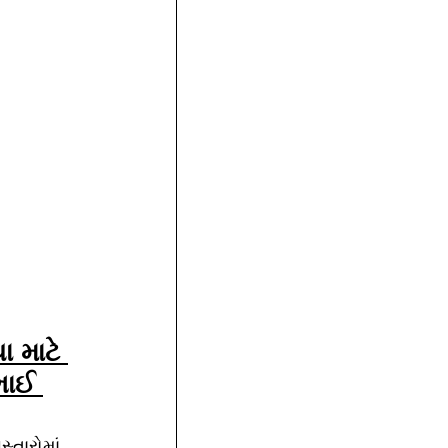
 માટે 
ભાઈ 
્તારોમાં 