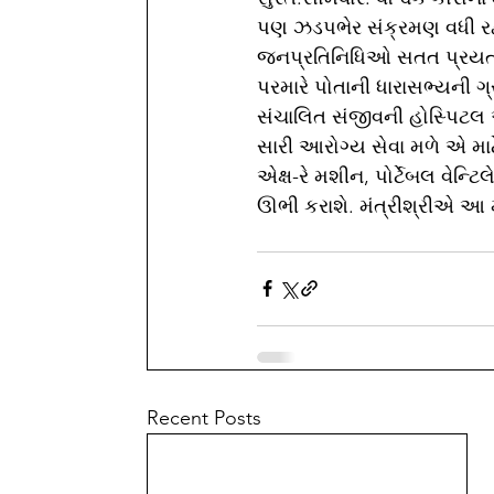
પણ ઝડપભેર સંક્રમણ વધી રહ્ય
જનપ્રતિનિધિઓ સતત પ્રયત્નશ
પરમારે પોતાની ધારાસભ્યની ગ
સંચાલિત સંજીવની હોસ્પિટલ આ
સારી આરોગ્ય સેવા મળે એ મા
એક્ષ-રે મશીન, પોર્ટેબલ વેન્ટ
ઊભી કરાશે. મંત્રીશ્રીએ આ મ
Recent Posts