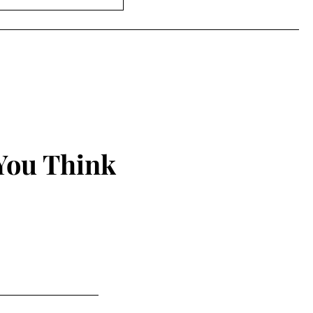
સિટી ક્લબ હાઉસમાં
ૂર્નામેન્ટનો ઉત્સાહી
You Think