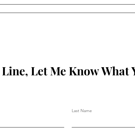
સચીનમાં છરીના ધાકે લૂંટ કરનાર
સૂરત ગ્રીન
આરોપીઓનું સીન રી-
ટેબલ ટેનિસ ટ
કન્સ્ટ્રક્શન સફળ...
મહોત્સવ
 Line, Let Me Know What 
Last Name