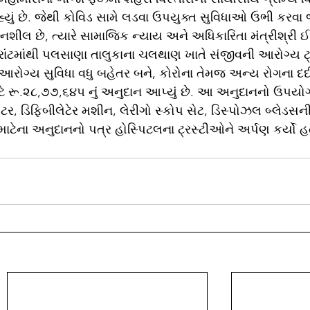
ું છે. જેથી કોવિડ સામે લડવા ઉપયુક્ત સુવિધાઓ ઉભી કરવા જા
ીલ છે, ત્યારે સામાજિક ન્યાય અને અધિકારિતા મંત્રીશ્રી ઈ
્રાંટમાંથી પલસાણા તાલુકાના ચલથાણ ખાતે સંજીવની આરોગ્ય ટ્
રોગ્ય સુવિધા વધુ બહેતર બને, કોરોના તેમજ અન્ય રોગના દર્
ટે રૂ.૨૮,૭૭,૬૪૫ નું અનુદાન આપ્યું છે. આ અનુદાનનો ઉપયો
િલેટર, ડિફિબીલેટેર મશીન, લેરીગો સ્કોપ સેટ, ડિસ્પોઝલ બ્લેડસની
ાટેના અનુદાનનો પત્ર હોસ્પિટલના ટ્રસ્ટીઓને અર્પણ કર્યો હ