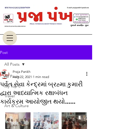
Post
All Posts
Praja Pankh
All Posts
Aug 22, 2021
1 min read
પર્વત સેવા કેન્દ્રમાં બ્રહ્મા કુમારી
My Top 5
દ્વારા આધ્યાત્મિક રક્ષાબંધન
Travel
કાર્યક્રમ આયોજીત થયો......
Art & Culture