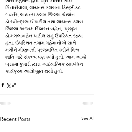
ખાસ મહેમાન હતાં  શ્રી નિસિત ભાઈ 
કિનારીવાલા, લાયન્સ ક્લબના ડિસ્ટ્રીક્ટ 
ગવર્નર, લાયન્સ ક્લબ જિલ્લા ચેરમેન 
ડો.રવીન્દ્રભાઈ પાટીલ તથા લાયન્સ ક્લબ 
જિલ્લા અધ્યક્ષ સિમરન બહેન,  પ્રમુખ 
ડો.મંગલાબહેન પાટીલ સહુ ઉપસ્થિત રહ્યા 
હતા. ઉપસ્થિત તમામ મહેમાનોએ સાથે 
મળીને મીણબત્તી પ્રજ્વલિત કરીને વિશ્વ 
શાંતિ માટે સંકલ્પ પણ કર્યો હતો, આમ આજે 
બ્રહ્મા કુમારી દ્વારા આધ્યાત્મિક રક્ષાબંધન 
કાર્યક્રમ આયોજીત થયો હતો.
See All
Recent Posts