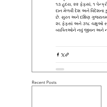
૧૩ હૃદય, ૨૨ ફેફસાં, ૧ પેન
દાન મેળવી દેશ અને વિદેશના
છે. સુરત અને દક્ષિણ ગુજરાતમ
૨૬ ફેફસાં અને ૩૧૮ ચક્ષુઓ 
વ્યક્તિઓને નવું જીવન અને નવ
Recent Posts