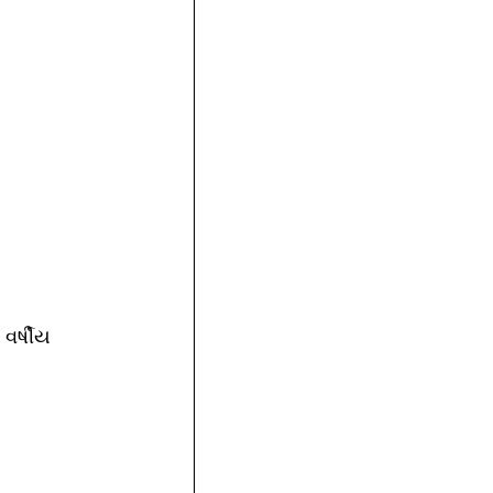
વર્ષીય 