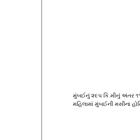
મુંબઈનું ૨૯૫ કિ.મીનું અંતર ૧૧
મહિલામાં મુંબઈની મસીના હોસ્