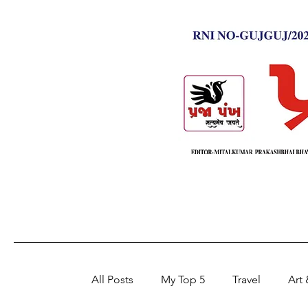
All Posts
My Top 5
Travel
Art 