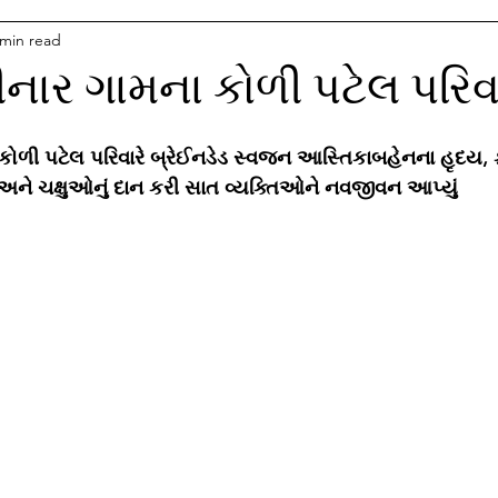
 min read
ાર ગામના કોળી પટેલ પરિવાર
કોળી પટેલ પરિવારે બ્રેઈનડેડ સ્વજન આસ્તિકાબહેનના હૃદય, 
અને ચક્ષુઓનું દાન કરી સાત વ્યક્તિઓને નવજીવન આપ્યું