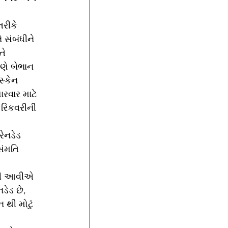
સંબંધીને 
ે 
ણે બેભાન 
સ્કેન 
ારવાર માટે 
 રિકવરીની 
ેનડેડ 
સંમતિ 
ડેડ છે, 
થી મોટું 