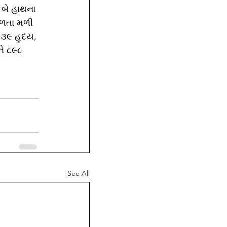
બે હાથના 
ફળતા મળી 
 ૩૯ હૃદય, 
ે ૮૯૮ 
See All