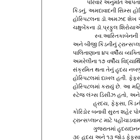
         પરિવારે અનુમતિ આપતાં અમદાવાદની IKDRCના ડૉ.સુરેશ કુમાર અને તેમની ટીમે લિવર અને 
કિડનું, અમદાવાદની સિમ્સ હો
હોસ્પિટલના ડૉ.અમઝદ શેખ અને ત
ચક્ષુબેંકના ડૉ.પ્રફુલ શિરોયાએ સ
              સ્વ.આસ્તિકાબેનની બંને કિડની પૈકી એક કિડનીનું ટ્રાન્સપ્લાન્ટ બોટાદના ૩૨ વર્ષીય મહિલામાં 
અને બીજી કિડનીનું ટ્રાન્સપ્લા
પાલિતાણાના ૪૫ વર્ષીય વ્યક્તિ
અમરેલીના ૧૭ વર્ષીય વિદ્યાર્થ
સંક્રમિત થતા તેનું હૃદય નબળુ
હોસ્પિટલમાં દાખલ હતી. ફેફસાન
હોસ્પિટલમાં કરાયું છે. આ મ
સ્ટેજ લંગ્સ ડિસીઝ હતો, અને
             હ્રદય, ફેફસા, કિડની અને લિવર સમયસર અમદાવાદ અને મુંબઈ પહોંચાડવા ત્રણ ગ્રીન 
કોરિડોર બનાવી સુરત શહેર પ
ટ્રાન્સપ્લાન્ટ માટે પહોંચાડવામા
             ગુજરાતમાં હૃદયદાનની ૫૫મી અને ફેફસાના દાનની ૧૭મી ઘટના છે. સુરતની ડોનેટ લાઈફ દ્વારા 
૩૯ હૃદય અને ૧૩ જોડ ફેફસા