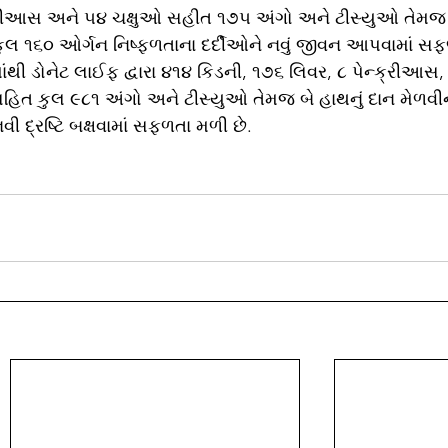
્ક્રીઆસ અને ૫૪ ચક્ષુઓ સહીત ૧૭૫ અંગો અને ટીસ્યુઓ તેમજ 
 કુલ ૧૬૦ ઓર્ગન નિષ્ફળતાના દર્દીઓને નવું જીવન આપવામાં સ
ાંથી ડોનેટ લાઈફ દ્વારા ૪૧૪ કિડની, ૧૭૬ લિવર, ૮ પેન્ક્રીઆસ,
સહિત કુલ ૯૮૧ અંગો અને ટીસ્યુઓ તેમજ બે હાથનું દાન મેળવીન
ી દ્રષ્ટિ બક્ષવામાં સફળતા મળી છે.