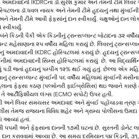
સ્પિટલના ડૉ.ધવલ નાયક અને તેમની ટીમે હૃદયનું તથા મુંબઈન
ેમની ટીમે આવી ફેફસાંનું દાન સ્વીકાર્યું. ચક્ષુઓનું દાન લોકદ
્વીકાર્યું. 
ન્ટ મહેસાણાના ૨૫ વર્ષીય મહિલા કરાયું છે. લિવરનું ટ્રાન્સપ્લાન
નું અમદાવાદની IKDRC હોસ્પિટલમાં કરાયું છે. હૃદયનું ટ્રાન્સપ્
િનીમાં અમદાવાદની સિમ્સ હોસ્પિટલમાં કરાયું  છે. આ વિદ્યાર્થિ
ં પડી જતાં હૃદયનું પમ્પીંગ ૧૨% થઈ ગયું હતું. છેલ્લા એક મહિ
ું ટ્રાન્સપ્લાન્ટ મુંબઈની ૫૬ વર્ષીય મહિલામાં મુંબઈની મસીના
હિલાના ફેફસા કઠણ (પલ્મોનરી ફાઈબ્રોસિસ) થઇ જવાને કારણે ત
 તે આર્ટીફિશીયલ લંગ્સ (ECMO સપોર્ટ) ઉપર હતી.    
ોલીસ તેમજ રાજ્યના વિવિધ શહેર અને ગ્રામ્ય પોલીસના ઉમદ
ં આવ્યાં હતાં. 
 દાન કરાવવામાં આવ્યા છે. આ સમય દરમિયાન ૫૪ કિડની, ૩૧,