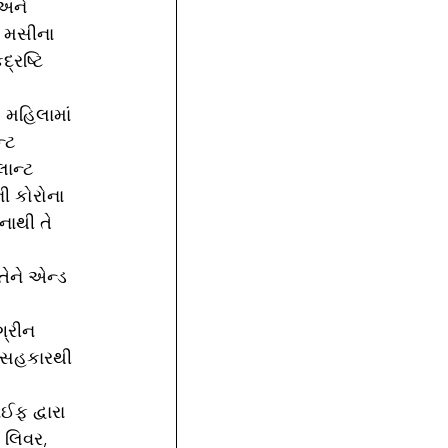
ી મસીના 
્રષ્ટિ 
્ટ 
લાન્ટ 
ની કોરોના 
નાથી તે 
 
ેને એન્ડ 
ા સહકારથી 
 લિવર, 