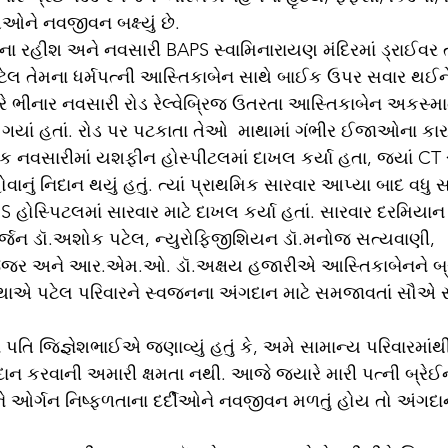
િઓને નવજીવન બક્ષ્યું છે.
લ તેમના ધર્મપત્ની આસ્તિકાબેન સાથે બાઈક ઉપર સવાર થઈને 
ે ભીનાર નવસારી રોડ રેલ્વેબ્રિજ ઉતરતા આસ્તિકાબેન અકસ્માત
યાં હતાં. રોડ પર પટકાતા તેઓ  માથામાં ગંભીર ઈજાઓના કાર
િક નવસારીમાં યશફીન હોસ્પીટલમાં દાખલ કર્યા હતા, જ્યાં CT 
વાનું નિદાન થયું હતું. ત્યાં પ્રાથમિક સારવાર આપ્યા બાદ વધુ સ
 હોસ્પિટલમાં સારવાર માટે દાખલ કર્યા હતાં. સારવાર દરમિયાન
ર્જન ડૉ.અશોક પટેલ, ન્યુરોફિજીશિયન ડૉ.મનોજ સત્યવાણી, 
 ગજ્જર અને આર.એમ.ઓ. ડૉ.અક્ષય હજારીએ આસ્તિકાબેનને બ્ર
ંસ્થાએ પટેલ પરિવારને સ્વજનના અંગદાન માટે સમજાવતાં સૌએ 
ાન કરવાની અમારી ક્ષમતા નથી. આજે જ્યારે મારી પત્ની બ્રેઈન
ીને ઓર્ગન નિષ્ફળતાના દર્દીઓને નવજીવન મળતું હોય તો અંગદાન 