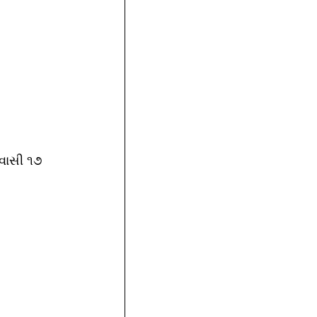
ેવાસી ૧૭ 