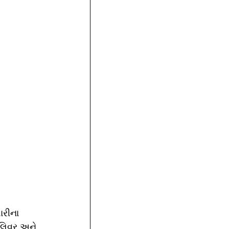
 
ારીના 
 લિવર અને 