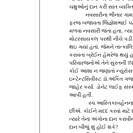
ચક્ષુઓનું દાન કરી સાત વ્યક્ત
           નવસારીના ભીનાર ગામના રહીશ અને નવસારી BAPS સ્વામિનારાયણ મંદિરમાં ડ્રાઈવર તરીકે 
ફરજ બજાવતા જિજ્ઞેશભાઈ પટે
મળવા નવસારી જતા હતા, ત્યાર
મોટરસાયકલ પરથી નીચે પડી ગ
થઇ ગયાં હતાં. જેમને તાત્કાલ
કરાવતા બ્રેઈન હેમરેજ થયું હો
પરિવારજનોએ તેને સુરતની INS
કોઈ આશા ન જણાતાં ન્યુરોસ
ઇન્ટેન્ટસિવીસ્ટ ડૉ.અંકિત
જાહેર કર્યા. ડોનેટ લાઈફ સ
આપી હતી.
             સ્વ.આસ્તિકાબહેનના પતિ જિજ્ઞેશભાઈએ જણાવ્યું હતું કે, અમે સામાન્ય પરિવારમાંથી આવીએ 
છીએ. કોઈને મદદ કરવાં માટે દ
ત્યારે તેના અંગોના દાન કરાવ
દાન બીજું શું હોઈ શકે? 