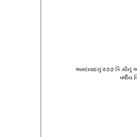
અમદાવાદનું ૨૭૭ કિ.મીનું અં
વર્ષીય 