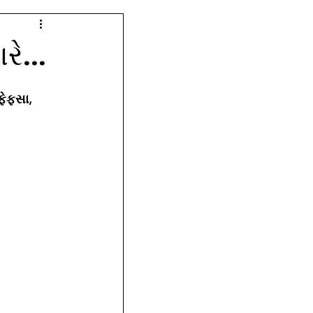
ે...
ફેફસા, 