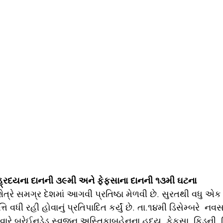
 હ્રદયના દાનની ૩૯મી અને ફેફસાના દાનની ૧૩મી ઘટના
્ષેત્રે સમગ્ર દેશમાં આગવી પ્રતિષ્ઠા મેળવી છે. સુરતથી વધુ એક
ધી રહી હોવાનું પ્રતિપાદિત કર્યું છે. તા.૧૪મી ડિસેમ્બરે  નવસ
વારે બ્રેઈનડેડ સ્વજન અસ્તિકાબહેનના હૃદય, ફેફસા, કિડની,