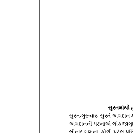
સુરતમાંથી
સુરતઃગુરૂવારઃ સુરતે અંગદાન ક
અંગદાનની ઘટનાએ લોકજાગૃત્તિ વ
ભીનાર ગામના  કોળી પટેલ પરિ