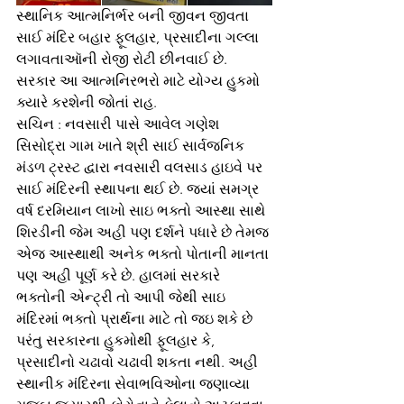
સ્થાનિક આત્મનિર્ભર બની જીવન જીવતા 
સાઈ મંદિર બહાર ફૂલહાર, પ્રસાદીના ગલ્લા 
લગાવતાઑની રોજી રોટી છીનવાઈ છે. 
સરકાર આ આત્મનિરભરો માટે યોગ્ય હુકમો 
ક્યારે કરશેની જોતાં રાહ.   
સચિન : નવસારી પાસે આવેલ ગણેશ 
સિસોદ્રા ગામ ખાતે શ્રી સાઈ સાર્વજનિક 
મંડળ ટ્રસ્ટ દ્વારા નવસારી વલસાડ હાઇવે પર 
સાઈ મંદિરની સ્થાપના થઈ છે. જ્યાં સમગ્ર 
વર્ષ દરમિયાન લાખો સાઇ ભક્તો આસ્થા સાથે 
શિરડીની જેમ અહી પણ દર્શને પધારે છે તેમજ 
એજ આસ્થાથી અનેક ભક્તો પોતાની માનતા 
પણ અહી પૂર્ણ કરે છે. હાલમાં સરકારે 
ભક્તોની એન્ટ્રી તો આપી જેથી સાઇ 
મંદિરમાં ભક્તો પ્રાર્થના માટે તો જઇ શકે છે 
પરંતુ સરકારના હુકમોથી ફૂલહાર કે, 
પ્રસાદીનો ચઢાવો ચઢાવી શકતા નથી. અહી 
સ્થાનીક મંદિરના સેવાભવિઓના જણાવ્યા 