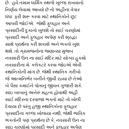
છે.  હવે તમામ ધાર્મિક સ્થળો ખુલ્લા રાખવાનો 
નિર્ણય લેવામાં આવ્યો છે તો અહીના વેપાર 
ધંધા  ફરી શરૂ કરવા માટે સ્થાનિકોને છૂટ 
આપવી જોઈએ.  જેથી ફૂલહાર અને 
પ્રસાદીની દુકાનો ખુલશે તો સાઈ ચરણોમાં 
પ્રસાદી અને ફૂલહાર અર્પણ કરી શ્રદ્ધા 
સાથે પ્રાર્થના કરી શકાશે અને ભક્તો ખુશ 
થશે. તો ગ્રામજનોના જણાવ્યા મુજબ 
નવસારી ઉન ના સાઈ મંદિર માટે યોગ્ય હુકમો 
નવસારીના મે. કલેકટરે કરવા જોઇએ એવી 
સ્થાનિકોની માંગ છે. જેથી સ્થાનિક ગરીબો 
જે આત્મનિર્ભર બનીને જીવી રહ્યા છે તેઓ 
બે પૈસા કમાઈને પોતાનું જીવન ગુજારી શકે. 
સાઇ બાબાનું અનેરું મહત્વ હોવાથી અહી 
સાઈ મંદિરના દરવાજા ભક્તો માટે તો ખોલી 
દેવાયા છે પરંતુ હજી સ્થાનિકોના ફૂલહાર 
પ્રસાદીના ગલ્લા ખોલાયા નથી, જેથી ભાવિક 
ભકતોની પણ પ્રાર્થના છે કે, નવસારી ઉન ના 
સાઇ ચરણોમાં પ્રસાદી અને ફૂલહાર અર્પણ 