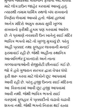
મુજબ જ્યારથી કોરોનાને ફેલાતો અટકાવવા 
માટે લોકડાઉન જાહેર કરવામાં આવ્યું હતું. 
ત્યારથી તમામ ધાર્મિક સ્થળો બંધ રાખવાનો 
નિર્ણય લેવામાં આવ્યો હતો. જેમાં હાલમાં 
અનેક મંદિરો અમુક સમય સુધી ખુલ્લા 
રાખવાનો ફરીથી હુકમ પણ કરવામાં આવેલ 
છે. તે પ્રમાણે નવસારી ઉન ખાતેનું સાઈ મંદિર 
ભાવિક ભક્તો માટે તો ખુલ્લુ મુકાયું છે. પરંતુ 
અહી પ્રસાદ તથા ફૂલહાર લાવવાની મનાઈ 
ફરમાવાઈ રહી છે. જેથી અહીના સ્થાનિક 
આત્મનિર્ભર દુકાનદારો અને નાના 
ગલ્લાવાળાઓની રોજીરોટી છીનવાઈ ગઈ છે. 
જો કે હવે ગુજરાત સરકાર દ્વારા વેપાર ધંધો 
ફરી શરૂ કરવા માટે લોકોને છૂટ આપવામાં 
આવી રહી છે. પરંતુ હજી ઉનના સાઈ મંદિરના 
આ  વિસ્તારમાં આવી છૂટ હજી આપવામાં 
આવી નથી. જેથી ભાવિક ભક્તો સાઈ 
ચરણમાં ફૂલહાર કે પ્રસાદીનો ચઢાવો ચઢાવી 
શકતા નથી. જેથી ભક્તો નિરાસ થઈ રહ્યા 