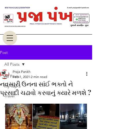
Post
All Posts
Praja Pankh
All Posts
Feb 1, 2021
2 min read
નવસારી ઉનના સાંઈ ભક્તો ને
My Top 5
પ્રસાદી ચઢાવો કરવાનું ક્યારે મળશે ?
Travel
Art & Culture