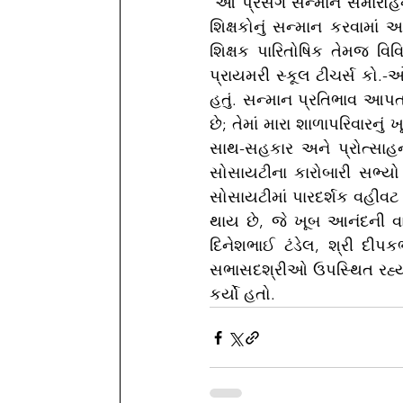
 આ પ્રસંગે સન્માન સમારોહનું પણ આયોજન કરવામાં આવ્યું હતું જેમાં નિવૃત્ત કારોબારી સભ્યો તેમજ 
શિક્ષકોનું સન્માન કરવામાં આવ
શિક્ષક પારિતોષિક તેમજ વિવ
પ્રાયમરી સ્કૂલ ટીચર્સ કો.-ઓ.
હતું. સન્માન પ્રતિભાવ આપતા
છે; તેમાં મારા શાળાપરિવારનુ
સાથ-સહકાર અને પ્રોત્સાહન મ
સોસાયટીના કારોબારી સભ્ય
સોસાયટીમાં પારદર્શક વહીવટ થ
થાય છે, જે ખૂબ આનંદની વાત
દિનેશભાઈ ટંડેલ, શ્રી દીપ
સભાસદશ્રીઓ ઉપસ્થિત રહ્યાં
કર્યો હતો.