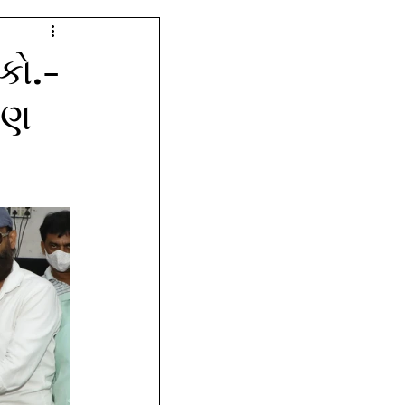
 કો.-
રણ