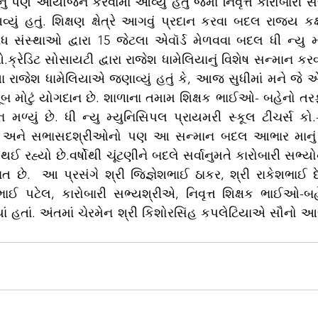
્યું હતું. શિક્ષણ ક્ષેત્રે આગવું પ્રદાન કરવા બદલ રાજ્ય કક્ષ
િધ સંસ્થાઓ દ્વારા 15 જેટલા એવૉર્ડ મેળવવા બદલ ધી ન્યુ મ
ક્રેડિટ સોસાયટી દ્વારા રાજેશ ધામેલિયાનું વિશેષ સન્માન કરવા
 રાજેશ ધામેલિયાએ જણાવ્યું હતું કે, આજ સુધીમાં મને જે એવૉ
ં ખૂબ મોટું યોગદાન છે. શાળાના તમામ શિક્ષક ભાઈઓ- બહેનો તરફથ
ળ્યું છે. ધી ન્યુ મ્યુનિસિપલ પ્રાયમરી સ્કૂલ ટીચર્સ કો.-
ો અને સભાસદશ્રીઓનો પણ આ સન્માન બદલ આભાર માનું છું
ઈ રહ્યો છે.વર્ષોથી ચૂંટણીને બદલે સર્વાનુમતે કારોબારી સભ્યો
 છે.  આ પ્રસંગે શ્રી જિજ્ઞેશભાઈ ઠાકર, શ્રી રાકેશભાઈ દે
કભાઈ પટેલ, કારોબારી સભ્યશ્રીએ, નિવૃત્ત શિક્ષક ભાઈઓ-બહ
 હતાં. અંતમાં ચેરમેન શ્રી કિશોરસિંહ કપલેટિયાએ સૌનો આભ