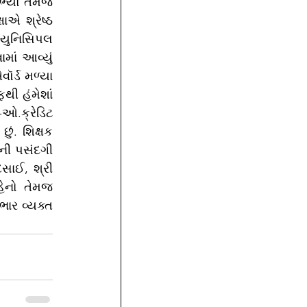
ાએ શ્રેષ્ઠ 
્યુનિસિપલ 
માં આવ્યું 
ર્ડ મળ્યા 
ી હંમેશાં 
ઓ.ક્રેડિટ 
. શિક્ષક 
ની પસંદગી 
સાઈ, શ્રી 
ેનો તેમજ 
ાર વ્યક્ત 