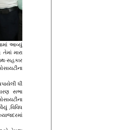
માં આવ્યું 
ેમાં મારા 
સાથ-સહકાર 
સોસાયટીના 
ધારણ સભા 
સોસાયટીના 
ું ,વિવિધ 
્યાજદરમાં 