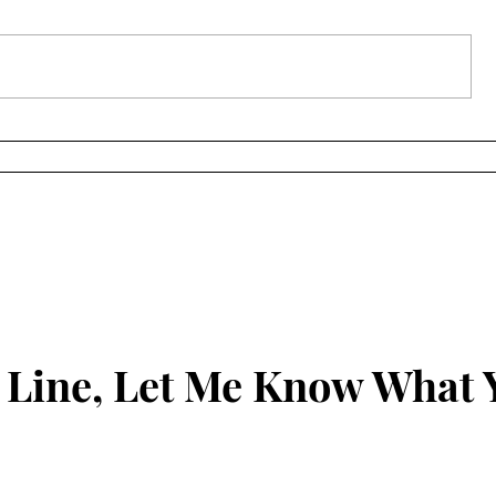
સચીનમાં છરીના ધાકે લૂંટ કરનાર
સૂરત ગ્રીન
આરોપીઓનું સીન રી-
ટેબલ ટેનિસ ટ
કન્સ્ટ્રક્શન સફળ...
મહોત્સવ
 Line, Let Me Know What 