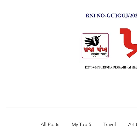
All Posts
My Top 5
Travel
Art 