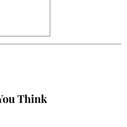
સિટી ક્લબ હાઉસમાં
ૂર્નામેન્ટનો ઉત્સાહી
You Think