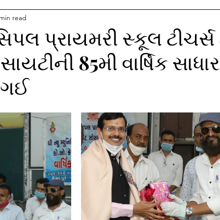
 min read
િસિપલ પ્રાયમરી સ્કૂલ ટીચર્સ
સાયટીની 85મી વાર્ષિક સાધા
 ગઈ