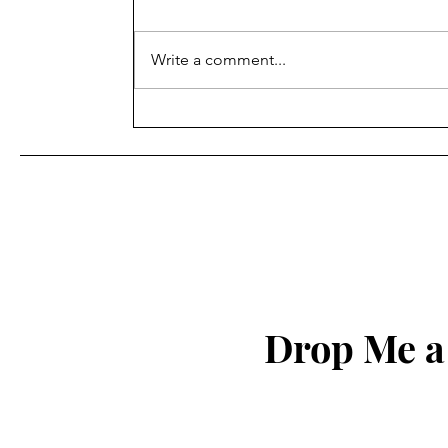
Write a comment...
શિક્ષણ ખાતાના વહીવટી સ્ટાફના
પેન્શનરોનું મંડળ ગાંધીનગરની
સામાન્ય સભા ગાંધીનગર ખાતે
યોજવામાં આવેલ આ સભામાં
અલગ અલગ જીલ્લાના સભ્યો
હાજર રહ્યા હતા.
Drop Me a