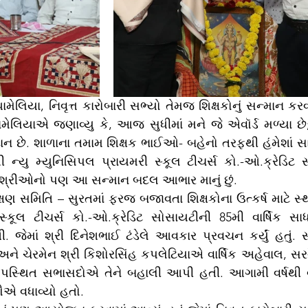
ામેલિયા, નિવૃત્ત કારોબારી સભ્યો તેમજ શિક્ષકોનું સન્માન કરવા
ધામેલિયાએ જણાવ્યુ કે, આજ સુધીમાં મને જે એવૉર્ડ મળ્યા છે; ત
ગદાન છે. શાળાના તમામ શિક્ષક ભાઈઓ- બહેનો તરફથી હંમેશાં 
ધી ન્યુ મ્યુનિસિપલ પ્રાયમરી સ્કૂલ ટીચર્સ કો.-ઓ.ક્રેડિટ 
શ્રીઓનો પણ આ સન્માન બદલ આભાર માનું છું.
 સ્કૂલ ટીચર્સ કો.-ઓ.ક્રેડિટ સોસાયટીની 85મી વાર્ષિક સા
જેમાં શ્રી દિનેશભાઈ ટંડેલે આવકાર પ્રવચન કર્યું હતું. 
ને ચેરમેન શ્રી કિશોરસિંહ કપલેટિયાએ વાર્ષિક અહેવાલ, સરવૈય
ાં. ઉપસ્થિત સભાસદોએ તેને બહાલી આપી હતી. આગામી વર્ષથી વ
ૌએ વધાવ્યો હતો. 