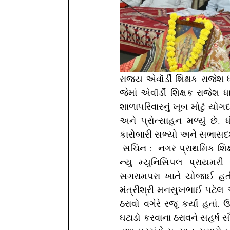
રાજ્ય એવૉર્ડી શિક્ષક રાજેશ ધ
જેમાં એવૉર્ડી શિક્ષક રાજેશ 
શાળાપરિવારનું ખૂબ મોટું યો
અને પ્રોત્સાહન મળ્યું છે. 
કારોબારી સભ્યો અને સભાસદ
 સચિન :  નગર પ્રાથમિક શિક્ષણ સમિતિ – સુરતમાં ફરજ બજાવતા શિક્ષકોના ઉત્કર્ષ માટે સ્થપાયેલી ધી 
ન્યુ મ્યુનિસિપલ પ્રાયમરી
સગરામપરા ખાતે યોજાઈ હતી. 
મંત્રીશ્રી મનસુખભાઈ પટેલ અ
ઠરાવો વગેરે રજૂ કર્યાં હત
ઘટાડો કરવાના ઠરાવને સહર્ષ સ