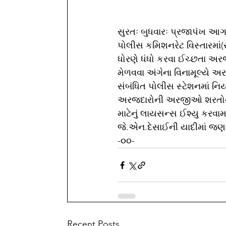
સુરતઃ બુધવારઃ પ્રજાપંખ આગા
પોલીસ કમિશનરેટ વિસ્તારમાં
ધોરણે ધંધો કરવા ઈચ્છતા અર
મેળવવા અંગેના વિનામૂલ્યે અ
સંબંધિત પોલીસ સ્ટેશનમાં નિ
અરજદારોની અરજીઓ શરતોને 
માટેનું લાયસન્સ ઈશ્યુ કરવા
જે.એન.દેસાઈની યાદીમાં જણાવ્ય
-૦૦-
Recent Posts