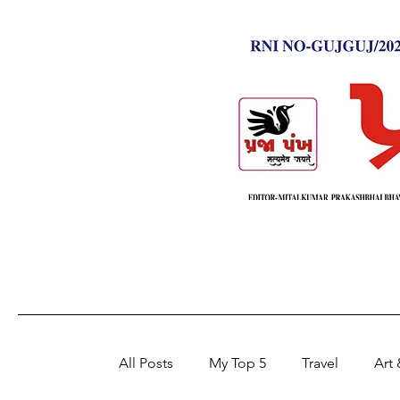
All Posts
My Top 5
Travel
Art 