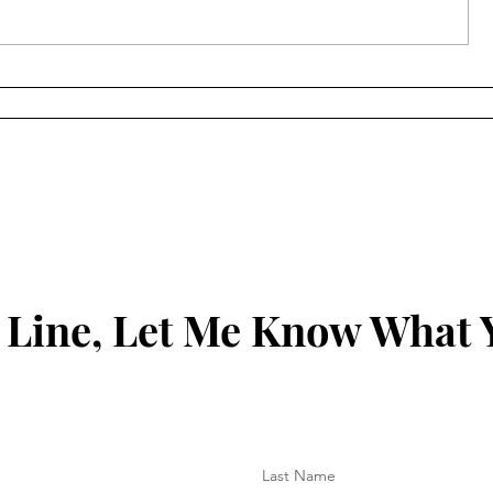
સચીનમાં છરીના ધાકે લૂંટ કરનાર
સૂરત ગ્રીન
આરોપીઓનું સીન રી-
ટેબલ ટેનિસ ટ
કન્સ્ટ્રક્શન સફળ...
મહોત્સવ
 Line, Let Me Know What 
Last Name