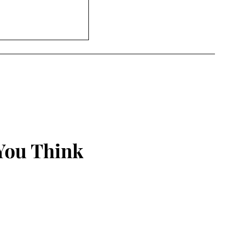
સિટી ક્લબ હાઉસમાં
ૂર્નામેન્ટનો ઉત્સાહી
You Think