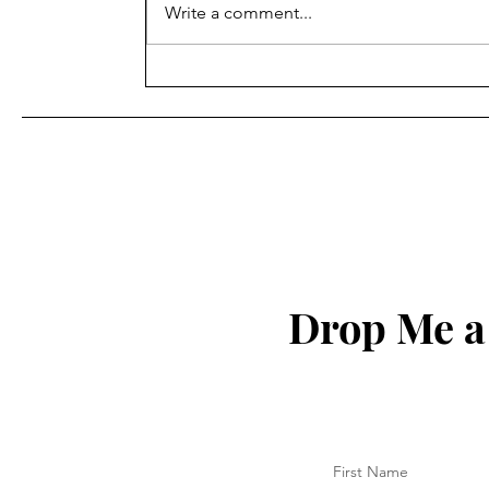
Write a comment...
શિક્ષણ ખાતાના વહીવટી સ્ટાફના
પેન્શનરોનું મંડળ ગાંધીનગરની
સામાન્ય સભા ગાંધીનગર ખાતે
યોજવામાં આવેલ આ સભામાં
અલગ અલગ જીલ્લાના સભ્યો
હાજર રહ્યા હતા.
Drop Me a
First Name