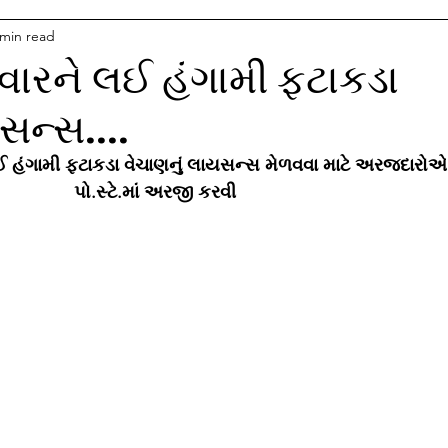
 min read
ેવારને લઈ હંગામી ફટાકડા
સન્સ....
 લઈ હંગામી ફટાકડા વેચાણનું લાયસન્સ મેળવવા માટે અરજદારોએ 
પો.સ્ટે.માં અરજી કરવી