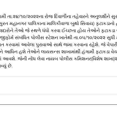
મી તા.૨૪/૧૦/૨૦૨૨ના રોજ દિવાળીના તહેવારને અનુલક્ષીને સુ
(સુરત મહાનગર પાલિકાના માલિકીવાળા બુથો સિવાય) ફટાકડાનો હ
જદારોને તેઓ જે સ્થળે ધંધો કરવા ઈચ્છતા હોય તેઓને ફટાકડ
રજીફોર્મ સંબંધિત પોલીસ સ્ટેશન ખાતેથી તા.૦૫/૧૦/૨૦૨૨ સુધી 
યત કરવામાં આવેલા પુરાવાઓ સાથે જમા કરવાના રહેશે. જે વેપાર
આધિન હશે તેઓને લાયસન્સ શાખામાંથી હંગામી ફટાકડા વેચ
માં આવશે. જેની નોંધ લેવા નાયબ પોલીસ કમિશનર(વિશેષ શાખા)શ
ું છે.  