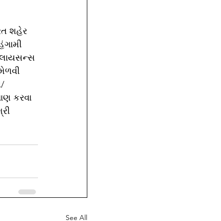
રત શહેર 
ંગામી 
ા લાયસન્સ 
મેળવી 
ી/
ાણ કરવા 
્રી 
See All