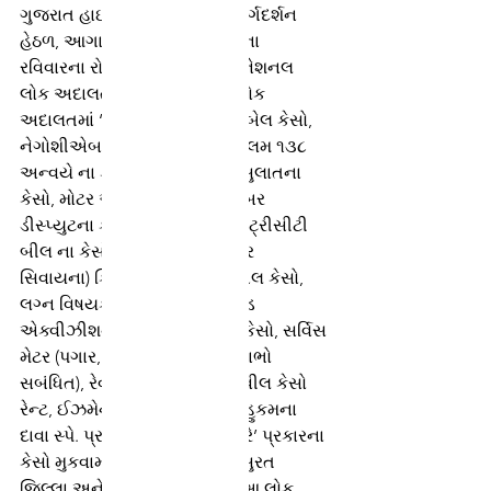
ગુજરાત હાઈકોર્ટ અમદાવાદના માર્ગદર્શન 
હેઠળ, આગામી તા.૨૬-૦૬-૨૦૨૨ ના 
રવિવારના રોજ સમગ્ર રાજ્યમાં નેશનલ 
લોક અદાલત યોજાનાર છે. આ લોક 
અદાલતમાં ‘ક્રિમીનલ કમ્પાઉન્ડબેલ કેસો, 
નેગોશીએબલ ઈન્સ્ટ્રુમેન્ટ ની કલમ ૧૩૮ 
અન્વયે ના કેસો, બેંકના નાણા વસુલાતના 
કેસો, મોટર અકસ્માતના કેસો. લેબર 
ડીસ્પ્યુટના કેસો, વોટર અને ઇલેકટ્રીસીટી 
બીલ ના કેસો (બિન સમાધાન પાત્ર 
સિવાયના) ક્રિમીનલ કંમ્પાઉન્ડેબલ કેસો, 
લગ્ન વિષયક તકરારના કેસો, લેન્ડ 
એક્વીઝીશન એકટ અન્વએના કેસો, સર્વિસ 
મેટર (પગાર, ભથ્થા અને નિવૃતિ લાભો 
સબંધિત), રેવન્યુ કેસો, અન્ય સિવીલ કેસો 
રેન્ટ, ઈઝમેન્ટરી રાઈટસ, મનાઈ હુકમના 
દાવા સ્પે. પ્રર્ફોમન્સના દાવા. વિગેરે’ પ્રકારના 
કેસો મુકવામાં આવનાર છે. જેથી સુરત 
જિલ્લા અને શહેરના નગરજનો આ લોક 