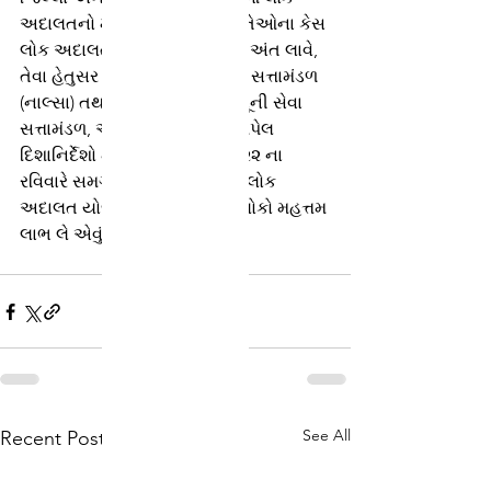
અદાલતનો મહત્તમ લાભ લે અને તેઓના કેસ 
લોક અદાલતમાં મુકાવી તકરારનો અંત લાવે, 
તેવા હેતુસર રાષ્ટ્રીય કાનૂની સેવા સત્તામંડળ 
(નાલ્સા) તથા ગુજરાત રાજ્ય કાનૂની સેવા 
સત્તામંડળ, અમદાવાદનાઓએ આપેલ 
દિશાનિર્દેશો મુજબ તા.૨૬-૦૬-૨૦૨૨ ના 
રવિવારે સમગ્ર રાજ્યમાં નેશનલ લોક 
અદાલત યોજાશે જેનો સંબધિત લોકો મહત્તમ 
લાભ લે એવું જણાવ્યું છે.
See All
Recent Posts