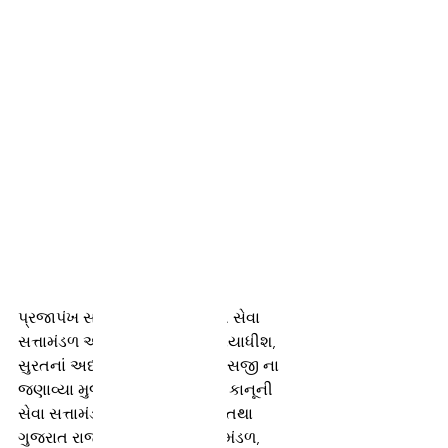
Demo
પ્રજાપંખ સચિન : જિલ્લા કાનૂની સેવા 
સત્તામંડળ અને મુખ્ય જિલ્લા ન્યાયાધીશ, 
સુરતનાં અધ્યક્ષશ્રી વિમલ કે વ્યાસજી ના 
જણાવ્યા મુજબ નામદાર રાષ્ટ્રીય કાનૂની 
સેવા સત્તામંડળ, ના આદેશ મુજબ તથા 
ગુજરાત રાજ્ય કાનૂની સેવા સત્તામંડળ, 