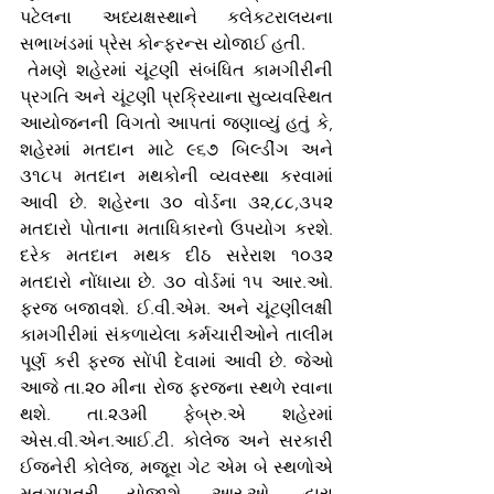
પટેલના અધ્યક્ષસ્થાને કલેકટરાલયના 
સભાખંડમાં પ્રેસ કોન્ફરન્સ યોજાઈ હતી. 
 તેમણે શહેરમાં ચૂંટણી સંબંધિત કામગીરીની 
પ્રગતિ અને ચૂંટણી પ્રક્રિયાના સુવ્યવસ્થિત 
આયોજનની વિગતો આપતાં જણાવ્યું હતું કે, 
શહેરમાં મતદાન માટે ૯૬૭ બિલ્ડીંગ અને 
૩૧૮૫ મતદાન મથકોની વ્યવસ્થા કરવામાં 
આવી છે. શહેરના ૩૦ વોર્ડના ૩૨,૮૮,૩૫૨ 
મતદારો પોતાના મતાધિકારનો ઉપયોગ કરશે. 
દરેક મતદાન મથક દીઠ સરેરાશ ૧૦૩૨ 
મતદારો નોંધાયા છે. ૩૦ વોર્ડમાં ૧૫ આર.ઓ. 
ફરજ બજાવશે. ઈ.વી.એમ. અને ચૂંટણીલક્ષી 
કામગીરીમાં સંકળાયેલા કર્મચારીઓને તાલીમ 
પૂર્ણ કરી ફરજ સોંપી દેવામાં આવી છે. જેઓ 
આજે તા.૨૦ મીના રોજ ફરજના સ્થળે રવાના 
થશે. તા.૨૩મી ફેબ્રુ.એ શહેરમાં 
એસ.વી.એન.આઈ.ટી. કોલેજ અને સરકારી 
ઈજનેરી કોલેજ, મજૂરા ગેટ એમ બે સ્થળોએ 
મતગણતરી યોજાશે. આર.ઓ. દ્વારા 