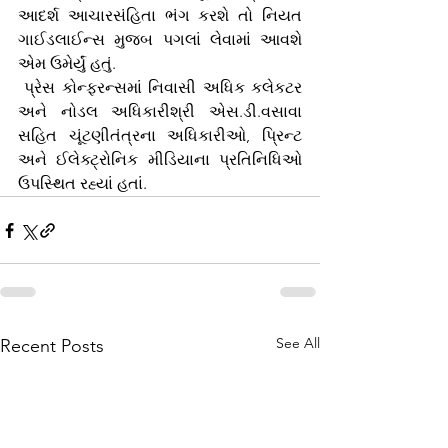
આદર્શ આચારસંહિતા ભંગ કરશે તો નિયત 
ગાઈડલાઈન્સ મુજબ પગલાં લેવામાં આવશે 
એમ ઉમેર્યું હતું. 
 પ્રેસ કોન્ફરન્સમાં નિવાસી અધિક કલેકટર 
અને નોડલ અધિકારીશ્રી એસ.ડી.વસાવા 
સહિત ચૂંટણીતંત્રના અધિકારીઓ, પ્રિન્ટ 
અને ઈલેક્ટ્રોનિક મીડિયાના પ્રતિનિધિઓ 
ઉપસ્થિત રહ્યાં હતાં.
See All
Recent Posts