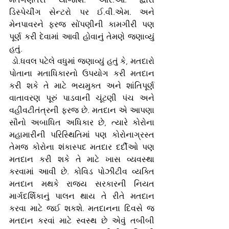
ડિસ્પેચીંગ સેન્ટરો પર ઈ.વી.એમ. અને 
મેનપાવરને ફરજ સોંપણીની કામગીરી પણ 
પૂર્ણ કરી દેવામાં આવી હોવાનું તેમણે જણાવ્યું 
હતું.
 ડો.ધવલ પટેલે વધુમાં જણાવ્યું હતું કે, મતદારો 
પોતાના મતાધિકારનો ઉપયોગ કરી મતદાન 
કરી શકે તે માટે ભયમુક્ત અને શાંતિપૂર્ણ 
વાતાવરણ પૂરું પાડવાની ચૂંટણી પંચ અને 
વહીવટીતંત્રની ફરજ છે. મતદાન એ આપણા 
સૌનો અબાધિત અધિકાર છે, ત્યારે કોરોના 
મહામારીની પરિસ્થિતિમાં પણ કોરોનાગ્રસ્ત 
તેમજ કોરોના શંકાસ્પદ મતદાર દર્દીઓ પણ 
મતદાન કરી શકે તે માટે ખાસ વ્યવસ્થા 
કરવામાં આવી છે. કોવિડ પોઝીટીવ વ્યક્તિ 
મતદાન મથકે રાજ્ય સરકારની નિયત 
માર્ગદર્શિકાનું પાલન થાય તે રીતે મતદાન 
કરવા માટે જઈ શકશે. મતદાનના દિવસે જ 
મતદાન કરવાં માટે સ્વસ્થ છે એવું તબીબી 