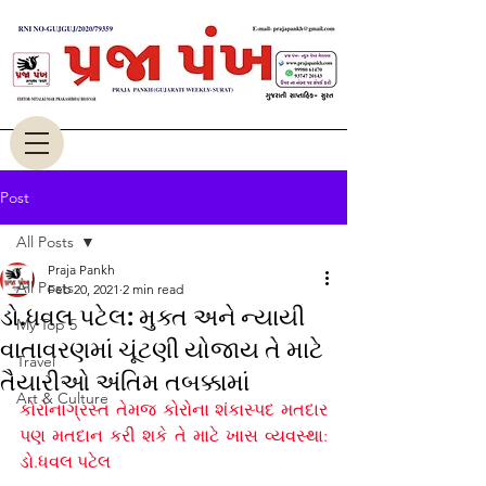
Post
All Posts
Praja Pankh
All Posts
Feb 20, 2021
2 min read
ડો.ધવલ પટેલ: મુક્ત અને ન્યાયી
My Top 5
વાતાવરણમાં ચૂંટણી યોજાય તે માટે
Travel
તૈયારીઓ અંતિમ તબક્કામાં
Art & Culture
કોરોનાગ્રસ્ત તેમજ કોરોના શંકાસ્પદ મતદાર  
પણ મતદાન કરી શકે તે માટે ખાસ વ્યવસ્થા: 
ડો.ધવલ પટેલ