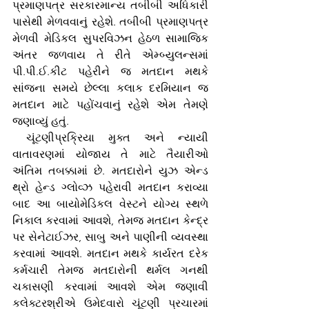
પ્રમાણપત્ર સરકારમાન્ય તબીબી અધિકારી 
પાસેથી મેળવવાનું રહેશે. તબીબી પ્રમાણપત્ર 
મેળવી મેડિકલ સુપરવિઝન હેઠળ સામાજિક 
અંતર જળવાય તે રીતે એમ્બ્યુલન્સમાં 
પી.પી.ઈ.કીટ પહેરીને જ મતદાન મથકે 
સાંજના સમયે છેલ્લા કલાક દરમિયાન જ 
મતદાન માટે પહોંચવાનું રહેશે એમ તેમણે 
જણાવ્યું હતું.
 ચૂંટણીપ્રક્રિયા મુક્ત અને ન્યાયી 
વાતાવરણમાં યોજાય તે માટે તૈયારીઓ 
અંતિમ તબક્કામાં છે. મતદારોને યુઝ એન્ડ 
થ્રો હેન્ડ ગ્લોવ્ઝ પહેરાવી મતદાન કરાવ્યા 
બાદ આ બાયોમેડિકલ વેસ્ટને યોગ્ય સ્થળે 
નિકાલ કરવામાં આવશે, તેમજ મતદાન કેન્દ્ર 
પર સેનેટાઈઝર, સાબુ અને પાણીની વ્યવસ્થા 
કરવામાં આવશે. મતદાન મથકે કાર્યરત દરેક 
કર્મચારી તેમજ મતદારોની થર્મલ ગનથી 
ચકાસણી કરવામાં આવશે એમ જણાવી 
કલેક્ટરશ્રીએ ઉમેદવારો ચૂંટણી પ્રચારમાં 