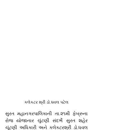
કલેકટર શ્રી ડો.ધવલ પટેલ
સુરત મહાનગરપાલિકાની તા.૨૧મી ફેબ્રુના 
રોજ યોજાનાર ચુંટણી સંદર્ભે સુરત શહેર 
ચૂંટણી અધિકારી અને કલેકટરશ્રી ડો.ધવલ 