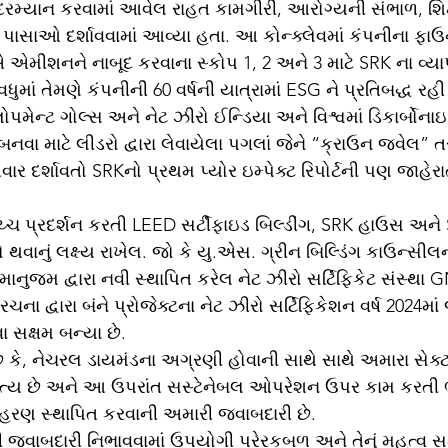
મ્યાન કરવામાં આવેલ રાહત કામગીરી, આરોગ્યની સંભાળ, શિક
ધ પાસાઓ દર્શાવવામાં આવ્યા હતા. આ કોન્ક્લેવમાં કંપનીના ફાઉન
એ એમીશનને નાબૂદ કરવાના સ્કોપ 1, 2 અને 3 માટે SRK ના વ્ય
 વધુમાં તેમણે કંપનીની 60 વર્ષની યાત્રામાં ESG ને પ્રતિબદ્ધ રહ
પમેન્ટ ગોલ્સ અને નેટ ઝીરો ઈન્ડિયા અને વિશ્વમાં ડિકાર્બોના
નવા માટે લીડરો દ્વારા લેવાયેલા પગલાં જેને “ક્રાઉન જવેલ” ત
ર દર્શાવતો SRKનો પ્રથમ પ્યોર ઇમ્પેક્ટ રિપોર્ટની પણ જાહેરા
્ચ પ્રદર્શન કરતી LEED સર્ટીફાઇડ બિલ્ડીંગ, SRK હાઉસ અને
થવાનું લક્ષ્ય રાખેલ. જો કે યુ.એસ. ગ્રીન બિલ્ડિંગ કાઉન્સીલના
માનુજમ દ્વારા નવી સ્થાપિત કરેલ નેટ ઝીરો સર્ટિફિકેટ સંસ્થા 
 દ્વારા બંને પ્રોજેક્ટના નેટ ઝીરો સર્ટિફિકેશન વર્ષ 2024માં
 સક્ષમ બન્યા છે. 
ે કે, નેચરલ ડાયમંડના અગ્રણી હોવાની સાથે સાથે અમારા સેક્ટ
 અગત્ય છે અને આ ઉપરાંત સસ્ટેનેબલ ઓપરેશન ઉપર કામ કરતી 
રણ સ્થાપિત કરવાની અમારી જવાબદારી છે. 
ની જવાબદારી નિભાવવામાં ઉપયોગી પ્રેરકબળ અને તેનું મહત્વ