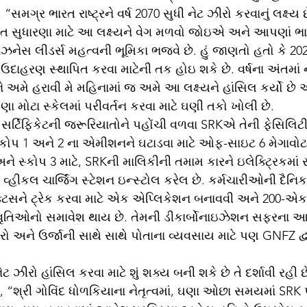
“સમગ્ર ભારત રાષ્ટ્રને વર્ષ 2070 સુધી નેટ ઝીરો કરવાનું લક્ષ્ય છ
ગત સુધારણા માટે આ લક્ષ્યને વેગ મળવો જોઇએ અને આપણાં ભ
નેસ લીડર્સ મહત્વની ભૂમિકા ભજવે છે. હું જાણતો હતો કે 2024ન
ક ઉદાહરણ સ્થાપિત કરવા માટેની તક હોઇ શકે છે. વર્ષના અંતમાં 
ે અમે હરાવી મે મહિનામાં જ અમે આ લક્ષ્યને હાંસિલ કર્યો છે 
મોટા સ્કેલમાં પરીવર્તન કરવા માટે ઘણી તકો ખોલી છે. 
ર્ટિફિકેટની જરૂરિયાતોને પહોંચી વળવા SRKએ તેની ફેસિલિટી
્કોપ 1 અને 2 ના એમીશનને ઘટાડવા માટે ઓફ-સાઇટ 6 મેગાવોટ
 અને સ્કોપ 3 માટે, SRKની માલિકીની તમામ કારને ઇલેક્ટ્રિકમાં ર
વ્હીકલ ચાર્જિંગ સ્ટેશન ઇન્સ્ટોલ કરેલ છે. કર્મચારીઓની દૈનિક
ક્ટિસને ટ્રેક કરવા માટે એક એપ્લિકેશન બનાવવી અને 200-એક
 પ્રવૃતિઓનો સમાવેશ થાય છે. તેમની ડીકાર્બોનાઇઝેશન સફરના
ો અને ઉર્જાની સાથે સાથે પોતાના વ્યવસાય માટે પણ GNFZ દ્વા
 ઝીરો હાંસિલ કરવા માટે શું શક્ય બની શકે છે તે દર્શાવી રહી છે 
, “શ્રી ગોવિંદ ધોળકિયાના નેતૃત્વમાં, ઘણા ઓછા સમયમાં SRK 