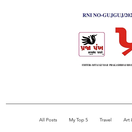
All Posts
My Top 5
Travel
Art 