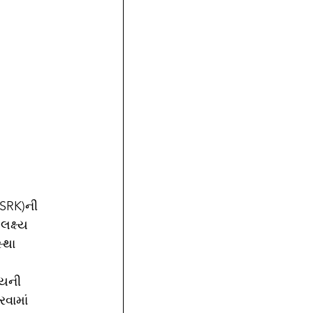
(SRK)ની 
ક્ષ્ય 
્થા 
્યની 
વામાં 