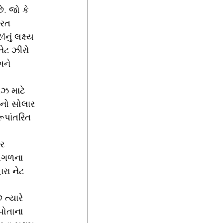
ે. જો કે 
ારત 
ું લક્ષ્ય 
નેટ ઝીરો 
અને 
ઝ માટે 
નો સોલાર 
ૂપાંતરિત 
 
ર 
 આગળના 
રા નેટ 
ત્યારે 
પોતાના 