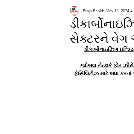
Praja Pankh
May 12, 2024
4
ડીકાર્બોનાઇઝ
સેક્ટરને વે
ડીકાર્બોનાઇઝિંગ ઇન્ડ
ગ્લોબલ નેટવર્ક ફોર ઝીરો
ફેસિલિટીઝ માટે બધા કરતાં 