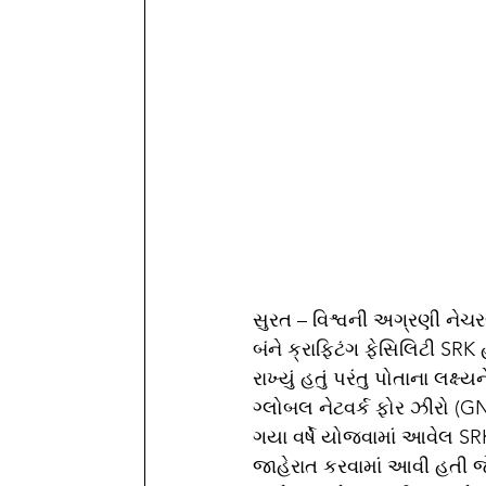
સુરત – વિશ્વની અગ્રણી નેચરલ 
બંને ક્રાફ્ટિંગ ફેસિલિટી SR
રાખ્યું હતું પરંતુ પોતાના લક્
ગ્લોબલ નેટવર્ક ફોર ઝીરો (GNF
ગયા વર્ષે યોજવામાં આવેલ SRK
જાહેરાત કરવામાં આવી હતી જે