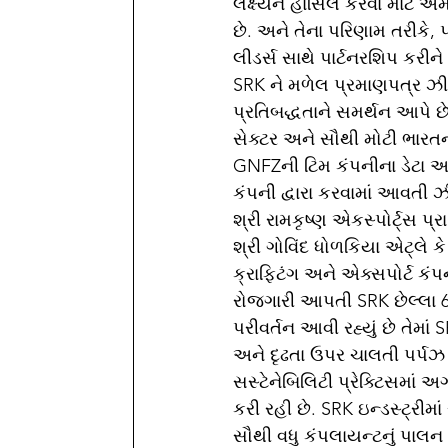
લક્ષ્યને હાંસિલ કરવા માટે અ
છે. અને તેના પરિણામ તરીકે, પ
લીડર્સ સાથે પાર્ટનરશિપ કરીને
SRK ને મળેલ પ્રમાણપત્ર ઝી
પ્રતિબદ્ધતાને સમર્થન આપે છે
સેક્ટર અને સૌથી મોટી ભારતન
GNFZની ટિમ કંપનીના ડેટા 
કંપની દ્વારા કરવામાં આવતી 
શ્રી રામકૃષ્ણ એકસ્પોર્ટ્સ પ્રા.લ
શ્રી ગોવિંદ ધોળકિયા એટ્લે ક
ક્રાફ્ટિંગ અને એક્સપોર્ટ કં
રોજગારી આપતી SRK છેલ્લા 6 દ
પરીવર્તન આવી રહ્યું છે તેમાં S
અને દૃઢતા ઉપર ચાલતી પર્પઝ 
સસ્ટેનેબિલિટી પ્રેક્ટિસમાં
કરી રહી છે. SRK ઇન્ડસ્ટ્રીમાં
સૌથી વધુ કંપલાયન્ટનું પાલન 