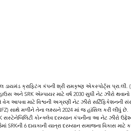
ડાયમંડ ક્રાફ્ટિંગ કંપની શ્રી રામકૃષ્ણ એકસ્પોર્ટ્સ પ્રા.લી. 
K હાઉસ અને SRK એમ્પાયર માટે વર્ષ 2030 સુધી નેટ ઝીરો થવાનો લ
ષ્યને વેગ આપવા માટે વિશ્વની અગ્રણી નેટ ઝીરો સર્ટિફિકેશનની સંસ
Z) સાથે મળીને તેના લક્ષ્યને 2024 માં જ હાંસિલ કરી લીધું છે. 
 સસ્ટેનેબિલિટી કોન્ક્લેવ દરમ્યાન કંપનીના આ નેટ ઝીરો ઉદ્દેશ
માં SRKની 6 દાયકાની યાત્રા દરમ્યાન સમાજના વિકાસ માટે કર