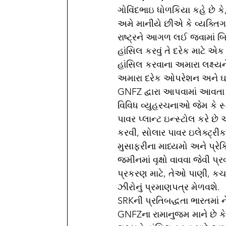
ગોવિંદભાઇ ધોળકિયા કહે છે કે, 
અમે માનીયે છીએ કે વ્યક્તિ
રાષ્ટ્રને આગળ લઈ જવામાં બિઝ
હાંસિલ કરવું તે દરેક માટે એ
હાંસિલ કરવાના અમારા લક્ષ્યન
અમારા દરેક ઓપરેશન અને ઘણા 
GNFZ દ્વારા આપવામાં આવતા સ
વિવિધ વ્યુહરચનાઓ જેમ કે સ
પાવર પ્લાન્ટ ઇન્સ્ટોલ કરે છે
કરવી, સોલાર પાવર ઇલેક્ટ્રીક 
મુસાફરીના માધ્યમો અને પ્રે
જમીનમાં વૃક્ષો વાવવા જેવી
પ્રકરણ માટે, તેઓ પાણી, કચર
ઝીરોનું પ્રમાણપત્ર મેળવશે. 
SRKની પ્રતિબદ્ધતા ભારતમાં નેટ
GNFZના રામાનુજમ માને છે કે