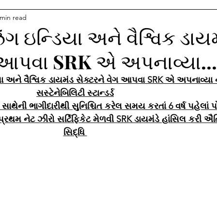
 min read
િંગ ઇન્ડિયા અને વૈશ્વિક ડાય
ગ આપવા SRK એ અપનાવ્યા...
િયા અને વૈશ્વિક ડાયમંડ સેક્ટરને વેગ આપવા SRK એ અપનાવ્યા 
સસ્ટેનેબિલિટી સ્ટાન્ડર્ડ
 સાથેની ભાગીદારીથી સુનિશ્ચિત કરેલ સમય કરતાં 6 વર્ષ પહેલાં પ
પ્રથમ નેટ ઝીરો સર્ટિફિકેટ મેળવી SRK ડાયમંડે હાંસિલ કરી ઐત
સિદ્ધિ 