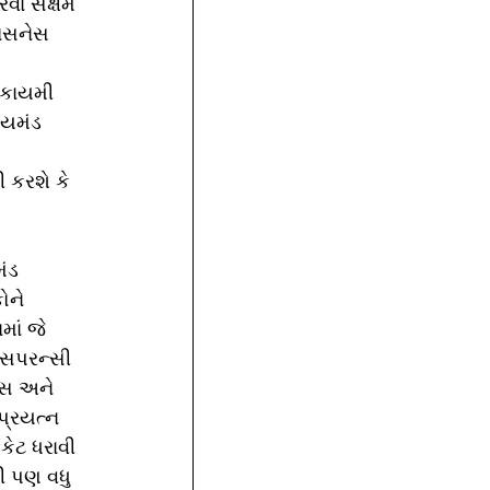
રવા સક્ષમ 
બિસનેસ 
 કાયમી 
ાયમંડ 
 કરશે કે 
ંડ 
ોને 
ાં જે 
ન્સપરન્સી 
્સ અને 
પ્રયત્ન 
િકેટ ધરાવી 
ી પણ વધુ 