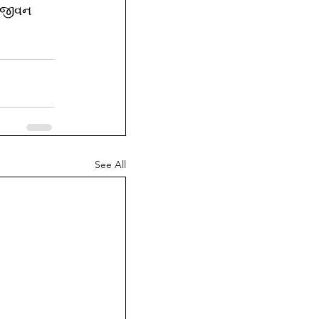
ં જીવન 
See All