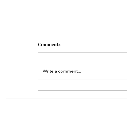
Comments
Write a comment...
શિક્ષણ ખાતાના વહીવટી સ્ટાફના
પેન્શનરોનું મંડળ ગાંધીનગરની
સામાન્ય સભા ગાંધીનગર ખાતે
યોજવામાં આવેલ આ સભામાં
અલગ અલગ જીલ્લાના સભ્યો
હાજર રહ્યા હતા.