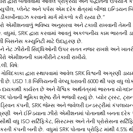
મારા દ્વારા બતાવવામાં આવેલ પ્રક્રિયા અને પદ્ધતિનો ઉપયોગ ક
્યુપીલ, પ્લેનેટ અને પર્પસ એમ દરેક ક્ષેત્રમાં બીજા ઇન્ડિયન 
 ડીકાર્બોનાઇઝ કરવાનો માર્ગ મોકળો કરી રહ્યા છે.”
રો એમીશનવાળું ભવિષ્ય અનુસરવા અને ટકાવી રાખવાની તેમની
. વધુમાં, SRK દ્વારા કરવામાં આવતું અકલ્પનીય કામ ભારતની ડ
ી બિસનેસ કમ્યુનિટી માટે ઉદાહરણ છે. 
અને નેટ ઝીરોની સિદ્ધિઓની ઉપર સતત નજર રાખશે અને ખાતરી
ઝીરો એમીશનની કામગીરીને ટકાવી રાખીયે.
ી. વિષે:     
ે ગોવિંદકાકા દ્વારા સ્થાપવામાં આવેલ SRK વિશ્વની અગ્રણી ડાયમ
પની છે. USD 1.8 બિલિયનની વેલ્યૂ ધરાવતી 6000 થી પણ વધુ લોક
ાયકાથી કાર્યરત છે અને વૈશ્વિક અર્થતંત્રમાં ભારતના યોગદાનમ
RK પોતાની ભૂમિકા શ્રેષ્ઠ રીતે ભજવી રહ્યું છે. પ્યોર ટ્રસ્ટ, ટ્રા
ડ્રિવન કંપની, SRK જેમ્સ અને જ્વેલરી ઇન્ડસ્ટ્રીમાં કંપલાયન
 અગ્રણી  અને ઈન્ડિયાના ઝીરો એમીશનમાં પોતાનાથી બનતા દરેક 
 સૌથી વધુ ISO સર્ટિફિકેટ, સિસ્ટમ્સ અને તેની પ્રોસેસના સર્ટિફ
કરતી કંપની બની છે.  વધુમાં SRK પોતાના પ્રોફિટ માંથી 4.5% થ