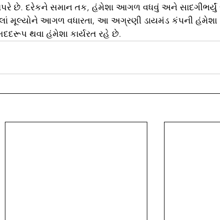
પરે છે. દરેકને સમાન તક, હંમેશા આગળ વધવું અને સાદગીભર્યુ
પેલાં મૂલ્યોને આગળ વધારતા, આ અગ્રણી ડાયમંડ કંપની હંમેશા 
દદરૂપ થવા હંમેશા કાર્યરત રહે છે.