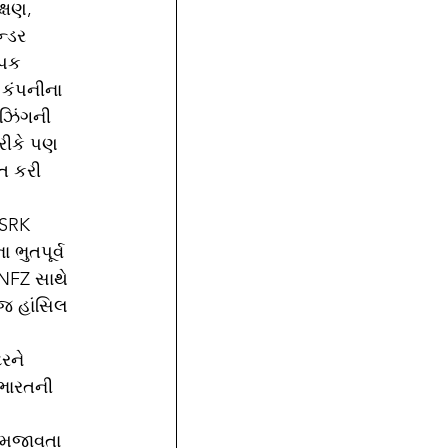
્ષણ, 
્ડર 
ાપક 
ી કંપનીના 
ઇઝિંગની 
રીકે પણ 
ત કરી 
 SRK 
 ભુતપૂર્વ 
GNFZ સાથે 
 જ હાંસિલ 
રને 
ભારતની 
 સમજાવતા 