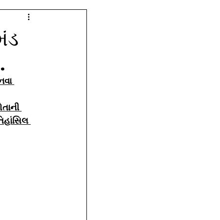
મંડ
.
નવા 
ોતાની 
િહાંસિલ 