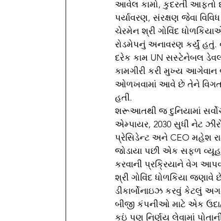
આવેલ કામો, કુદરતી આફતો દર
પર્યાવરણ, સંરક્ષણ જેવા વિવિ
ચેરમેન શ્રી ગોવિંદ ધોળકિયા
રોડમેપનું અનાવરણ કર્યું હતું.
દરેક કામ UN સસ્ટેનેબલ ડેવલો
કામગીરી કરી મુખ્ય આગેવાન બ
ઓળખવામાં આવે છે તેને વિગતવા
હતી. 
શરૂઆતથી જ દુનિયામાં સર્વોચ
એમ્પાયર, 2030 સુધી નેટ ઝીરો 
પ્રેસિડેન્ટ અને CEO મહેશ રા
જોડાયા પછી એક સફળ વ્યૂહરચના
કરવાની પ્રક્રિયાને વેગ આપવા
શ્રી ગોવિંદ ધોળકિયા જણાવે છ
ડીકાર્બોનાઇઝ કરવું કેટલું
બીજી કંપનીઓ માટે એક ઉદાહ
કઇં પણ નિર્ણય લેવામાં પોતા