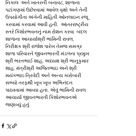
નિકાલ  અને ખાતરની બનાવટ, શાળાના 
પટાંગણમાં ઉછેરવામાં આવેલ વૃક્ષો અને તેની 
ઉપયોગીતા અંગેની માહિતી ઓનલાઇન રજૂ 
કરવામાં કરવામાં આવી હતી.  આંતરરાષ્ટ્રીય 
સ્તરે કિશોરભવનનું નામ રોશન કરવા  બદલ 
શાળાના આચાર્યાશ્રી ભામિની રાવલ, 
નિરીક્ષક શ્રી રાજેશ પારેખ તેમજ સમગ્ર 
શાળા પરિવારને જીવનભારતી મંડળના પ્રમુખ 
શ્રી ભરતભાઈ શાહ, અધ્યક્ષ શ્રી ભાનુકુમાર 
શાહ, મંત્રીશ્રી અજિતભાઇ અને શ્રી 
મયંકભાઇ ત્રિવેદી અને અન્ય કારોબારી 
સભ્યો તરફથી ખૂબ ખૂબ અભિનંદન 
પાઠવવામાં આવ્યા હતા. એવું ભામિની રાવલ 
આચાર્યા જીવનભારતી કિશોરભવનએ 
જણાવ્યું હતું.