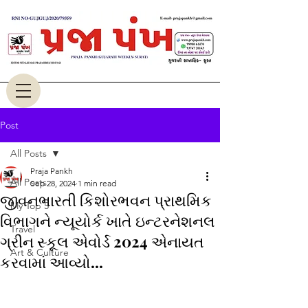
Post
All Posts
Praja Pankh
All Posts
Sep 28, 2024
1 min read
જીવનભારતી કિશોરભવન પ્રાથમિક
My Top 5
વિભાગને ન્યૂયોર્ક ખાતે ઇન્ટરનેશનલ
Travel
ગ્રીન સ્કૂલ એવોર્ડ 2024 એનાયત
Art & Culture
કરવામાં આવ્યો...