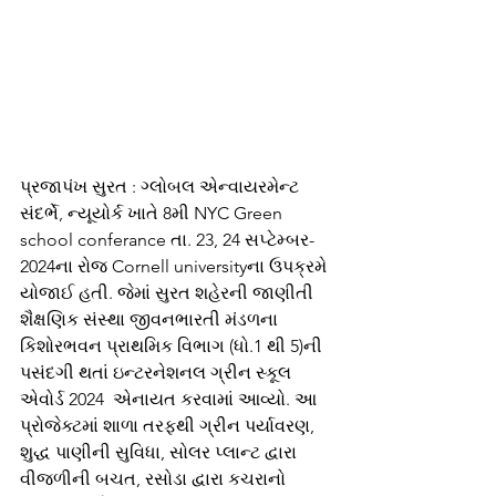
પ્રજાપંખ સુરત : ગ્લોબલ એન્વાયરમેન્ટ 
સંદર્ભે, ન્યૂયોર્ક ખાતે 8મી NYC Green 
school conferance તા. 23, 24 સપ્ટેમ્બર- 
2024ના રોજ Cornell universityના ઉપક્રમે 
યોજાઈ હતી. જેમાં સુરત શહેરની જાણીતી 
શૈક્ષણિક સંસ્થા જીવનભારતી મંડળના  
કિશોરભવન પ્રાથમિક વિભાગ (ધો.1 થી 5)ની 
પસંદગી થતાં ઇન્ટરનેશનલ ગ્રીન સ્કૂલ 
એવોર્ડ 2024  એનાયત કરવામાં આવ્યો. આ 
પ્રોજેક્ટમાં શાળા તરફથી ગ્રીન પર્યાવરણ, 
શુદ્ધ પાણીની સુવિધા, સોલર પ્લાન્ટ દ્વારા 
વીજળીની બચત, રસોડા દ્વારા કચરાનો 