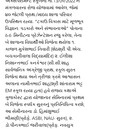
એક્સપરીમેન્ટ સ્કૂલના તા.13/09/2022 ને 
મંગળવારના રોજ યોજવામાં આવેલ, જેમાં  
૪૦ જેટલી પ્રાથ./માધ્ય શાળા પરિવાર 
ઉપસ્થિત રહ્યા. “ટકાઉ વિકાસ માટે મૂળભૂત 
વિજ્ઞાન: પડકારો અને સંભાવનાઓ” પોતાના 
6-6  મિનીટના પ્રેઝેન્ટેશન રજુ કરેલા, તેના 
બે શાળાના વિધાર્થીઓ વિજેતા થયેલા ૧. 
કાજળ મુકેશભાઈ તિવારી (શેઠશ્રી પી.એચ. 
બચકાનીવાલા વિદ્યામંદિર) ૨. ઈલીશા 
નિશાન્તભાઈ કનકેશ્વર (સી.સી.શાહ 
સાર્વજનિક અંગ્રેજી પ્રાથ, સ્કૂલ-સુરત 
વિજેતા થયા અને ત્રીજા ક્રમે આશ્વાસન 
અલાના નામીતભાઈ શાહ(શ્રી શાંતારામ ભટ્ટ 
EM સ્કૂલ રહ્યા હતા) હવે રાજ્ય કક્ષાએ 
ગુજકોસ્ટ દ્વારા યોજાનાર સેમિનારમાં પ્રથમ 
બે વિજેતા સ્પર્ધક સુરતનું પ્રતિનિધિત્વ કરશે,  
આ સેમીનારના ડો. હિમાંશુભાઈ 
ભીમણી(પ્રોફે. ASBI, NAU- સુરત), ૨. 
ડો.પીનક્ભાઈ જરીવાલા(પ્રોફ. નવયુગ 