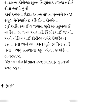
સાયન્સ કોલેજ) સુરત નિર્ણાયક /જજ તરીકે 
સેવા આપી હતી,  
કાર્યક્રમના ઉદઘાટન/સમાપન પ્રસંગે RSM 
સ્કૂલ મેનેજમેન્ટ કમિટીનાં ચેરમેન, 
શ્રીઅમિતભાઈ ગજ્જર, શ્રી મનસુખભાઈ 
નારિયા, શાળાના આચાર્ય, કિશોરભાઈ જાની, 
અને નીતિનભાઈ દોરીયા વગેરે ઉપસ્થિત 
રહ્યા હતા અને બાળકોને પ્રોત્સાહિત કાર્ય 
હતા    એવું સંસ્થાના  જી. એન . કાકડિયા, 
ડાયરેકટર, 
જિલ્લા લોક વિજ્ઞાન કેન્દ્ર(CSC)- સુરતએ 
જણાવ્યું છે.