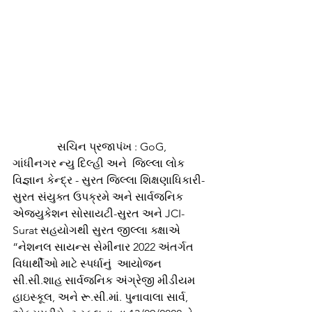
                સચિન પ્રજાપંખ : GoG, 
ગાંધીનગર ન્યુ દિલ્હી અને  જિલ્લા લોક 
વિજ્ઞાન કેન્દ્ર - સુરત જિલ્લા શિક્ષણાધિકારી-
સુરત સંયુક્ત ઉપક્રમે અને સાર્વજનિક 
એજ્યુકેશન સોસાયટી-સુરત અને JCI-
Surat સહયોગથી સુરત જીલ્લા ક્ક્ષાએ 
“નેશનલ સાયન્સ સેમીનાર 2022 અંતર્ગત 
વિધાર્થીઓ માટે સ્પર્ધાનું  આયોજન 
સી.સી.શાહ સાર્વજનિક અંગ્રેજી મીડીયમ 
હાઇસ્કૂલ, અને રૂ.સી.માં. પુનાવાલા સાર્વ, 