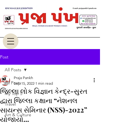
Post
All Posts
Praja Pankh
All Posts
Sep 15, 2022
1 min read
જિલ્લા લોક વિજ્ઞાન કેન્દ્ર-સુરત
My Top 5
દ્વારા જિલ્લા કક્ષાના “નેશનલ
Travel
સાયન્સ સેમિનાર (NSS)-2022”
Art & Culture
યોજાયો...