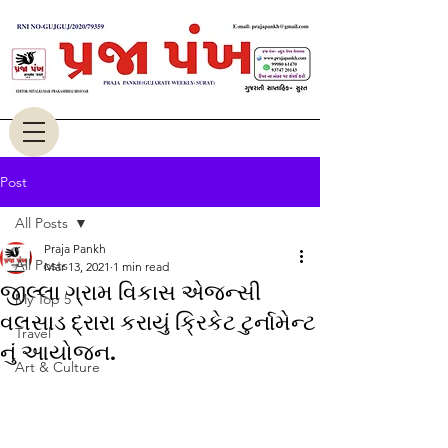
Post
All Posts
Praja Pankh
All Posts
Mar 13, 2021
1 min read
જીલ્લા ગ્રામ વિકાસ એજન્સી
My Top 5
વલસાડ દ્રારા કરાયું ક્રિકેટ ટુર્નામેન્ટ
Travel
નું આયોજન.
Art & Culture