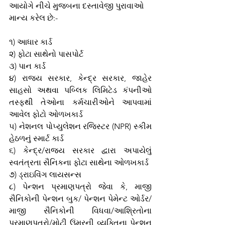
આયોગે નીચે મુજબના દસ્તાવેજી પુરાવાઓ 
માન્ય કરેલ છે:-
૧) આધાર કાર્ડ
૨) ફોટા સાથેનો પાસપોર્ટ
૩) પાન કાર્ડ 
૪) રાજ્ય સરકાર, કેન્દ્ર સરકાર, જાહેર 
સાહસો અથવા પબ્લિક લિમિટેડ કંપનીઓ 
તસ્ફથી તેઓના કર્મચારીઓને આપવામાં 
આવેલ ફોટો ઓળખકાર્ડ 
૫) નેશનલ પોપ્યુલેશન રજિસ્ટર (NPR) સ્કીમ 
હેઠળનું સ્માર્ટ કાર્ડ 
૬) કેન્દ્ર/રાજ્ય સરકાર દ્વારા અપાયેલું 
સ્વતંત્રતા સૈનિકના ફોટા સાથેના ઓળખકાર્ડ
૭) ડ્રાઇવિંગ લાયસન્સ
૮) પેન્શન પ્રમાણપત્રો જેવા કે, માજી 
સૈનિકોની પેન્શન બુક/ પેન્શન પેમેન્ટ ઓર્ડર/
માજી સૈનિકોની વિધવા/આશ્રિતોના 
પ્રમાણપત્રો/મોટી ઉંમરની વ્યક્તિના પેન્શન 