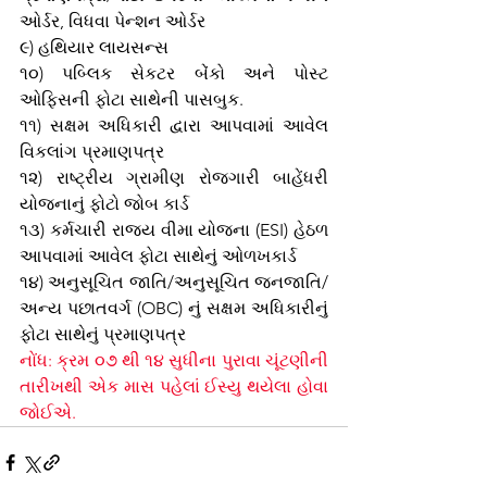
ઓર્ડર, વિધવા પેન્શન ઓર્ડર
૯) હથિયાર લાયસન્સ 
૧૦) પબ્લિક સેકટર બેંકો અને પોસ્ટ 
ઓફિસની ફોટા સાથેની પાસબુક. 
૧૧) સક્ષમ અધિકારી દ્વારા આપવામાં આવેલ 
વિકલાંગ પ્રમાણપત્ર 
૧૨) રાષ્ટ્રીય ગ્રામીણ રોજગારી બાહેંધરી 
યોજનાનું ફોટો જોબ કાર્ડ 
૧૩) કર્મચારી રાજ્ય વીમા યોજના (ESI) હેઠળ 
આપવામાં આવેલ ફોટા સાથેનું ઓળખકાર્ડ 
૧૪) અનુસૂચિત જાતિ/અનુસૂચિત જનજાતિ/
અન્ય પછાતવર્ગ (OBC) નું સક્ષમ અધિકારીનું 
ફોટા સાથેનું પ્રમાણપત્ર 
નોંધ: ક્રમ ૦૭ થી ૧૪ સુધીના પુરાવા ચૂંટણીની 
તારીખથી એક માસ પહેલાં ઈસ્યુ થયેલા હોવા 
જોઈએ. 