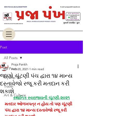
Post
All Posts
Praja Pankh
All Posts
Feb 20, 2021
1 min read
જાણો ચૂંટણી પંચ દ્વારા ૧૪ માન્ય
My Top 5
દસ્તાવેજો રજૂ કરી મતદાન કરી
Travel
શકાશે
Art & Culture
સ્થાનિક સ્વરાજયની ચૂંટણી-૨૦૨૧
મતદાર ઓળખપત્ર ન હોય તો પણ ચૂંટણી 
પંચ દ્વારા ૧૪ માન્ય દસ્તાવેજો રજૂ કરી 