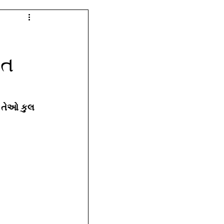
યત
ં તેઓ કુલ 