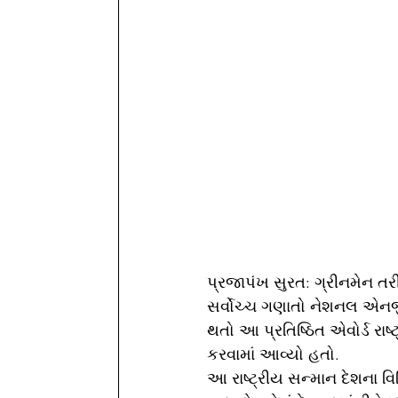
પ્રજાપંખ સુરત: ગ્રીનમેન તરીક
સર્વોચ્ચ ગણાતો નેશનલ એનર્જ
થતો આ પ્રતિષ્ઠિત એવોર્ડ રાષ્ટ
કરવામાં આવ્યો હતો.
આ રાષ્ટ્રીય સન્માન દેશના વિ