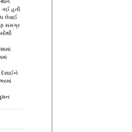
સ્થાન 
રી ગઈ હતી.
ંધ લેવાઈ 
 પણ સમગ્ર 
 સૌથી 
શામાં 
માં 
 દેસાઈને 
ભરમાં 
 
યુશન 