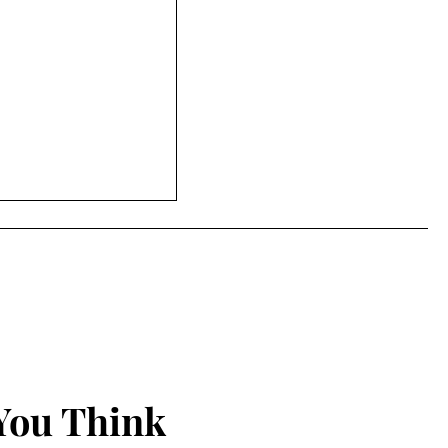
સિટી ક્લબ હાઉસમાં
ૂર્નામેન્ટનો ઉત્સાહી
You Think