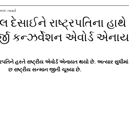
 min read
લ દેસાઈને રાષ્ટ્રપતિના હાથે
ી કન્ઝર્વેશન એવોર્ડ એના
ટ્રપતિને હસ્તે રાષ્ટ્રીય એવોર્ડ એનાયત થયો છે. અત્યાર સુધીમા
છ રાષ્ટ્રીય સન્માન જીતી ચૂક્યા છે.