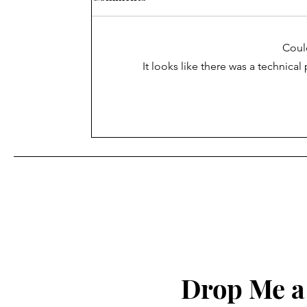
Coul
It looks like there was a technica
શિક્ષણ ખાતાના વહીવટી સ્ટાફના
પેન્શનરોનું મંડળ ગાંધીનગરની
સામાન્ય સભા ગાંધીનગર ખાતે
યોજવામાં આવેલ આ સભામાં
અલગ અલગ જીલ્લાના સભ્યો
હાજર રહ્યા હતા.
Drop Me a