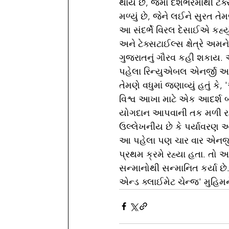
થાય છે, જેમાં દેશભરમાંથી ટેક
મળ્યું છે, જેને લઈને સુરત ત
આ સંદર્ભે વિરલ દેસાઈએ કહ્યું
અને ટેક્સટાઈલ્સ ક્ષેત્રે અ
ગુજરાતનું ગૌરવ કહી શકાય. આ
પહેલા રિન્યુએબલ એનર્જી અને
તેમણે વધુમાં જણાવ્યું હતું કે
વિશ્વ આખા માટે એક આદર્શ બ
યોગદાન આપવાની તક મળી રહી
ઉલ્લેખનીય છે કે પર્યાવરણ અન
આ પહેલા પણ ચાર વાર એનર્જી ક
પ્રથમ ક્રમે રહ્યા હતા. તો અ
સન્માનોથી સન્માનિત કર્યા છે
એન્ડ ક્લાઈમેટ ચેન્જ' મુહિમને