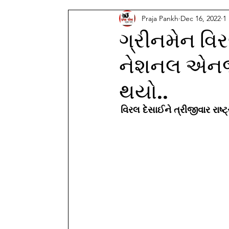
Praja Pankh
Dec 16, 2022
1
ગ્રીનમેન વિર
નેશનલ એનર્જ
થયો..
વિરલ દેસાઈને ત્રીજીવાર રાષ્