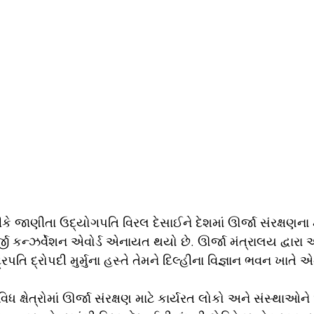
ે જાણીતા ઉદ્યોગપતિ વિરલ દેસાઈને દેશમાં ઊર્જા સંરક્ષણના ક્ષ
ી કન્ઝર્વેશન એવોર્ડ એનાયત થયો છે. ઊર્જા મંત્રાલય દ્વારા
્રપતિ દ્રોપદી મુર્મુના હસ્તે તેમને દિલ્હીના વિજ્ઞાન ભવન ખાતે
વિધ ક્ષેત્રોમાં ઊર્જા સંરક્ષણ માટે કાર્યરત લોકો અને સંસ્થાઓ