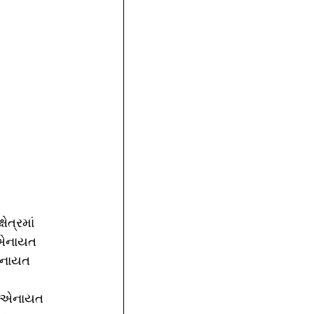
ેત્રમાં 
 એનાયત 
 એનાયત 
ને એનાયત 