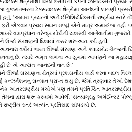
્સટાઇલ્સ ક્ષેત્રમાંથી વિરલ દેસાઈની કંપની ઝેનિટેક્સને પ્રથમ 
ેમજ ગુજરાતભરના ટેક્સટાઇલ્સ ક્ષેત્રોમાં આનંદની લાગણી પ્રસ
 હતું, 'અમારા પ્રયત્નો અને ઈનિશિયેટિવ્સની રાષ્ટ્રીય સ્તરે નો
મને ફરી એકવાર પ્રથમ સ્થાન મળ્યું એને માત્ર અમારું જ નહીં
ખરે વડાપ્રધાન નરેન્દ્ર મોદીની યશસ્વી આગેવાનીમાં ગુજરાતે
 ઉર્જા સંરક્ષણની દિશામાં નક્કર શરૂઆત કરી હતી.
, 'આવનારા વર્ષોમાં ભારત ઊર્જા સંરક્ષણ અને ક્લાયમેટ ચેન્જની દિ
નવાનું છે. ત્યારે અમૃત કાળના આ યુગમાં આપણને આ મહાયજ્ઞ
 છે એ અત્યંત આનંદની વાત છે.'
ે ઊર્જા સંરક્ષણના ક્ષેત્રમાં પ્રશંસનીય કાર્ય કરવા બદલ વિરલ
ન્ઝર્વેશનનું સન્માન પ્રાપ્ત થયું છે, જેમાં ત્રણવાર તેઓ દેશ
નેક આંતરરાષ્ટ્રીય મંચોએ પણ તેમને પ્રતિષ્ઠિત આંતરરાષ્ટ્રીય
. તેમના દ્વારા શરૂ કરવામાં આવેલી 'સત્યાગ્રહ અગેઈન્સ્ટ પોલ્
 રાષ્ટ્રીય સ્તરે અત્યંત પ્રતિસાદ સાંપડયો છે.