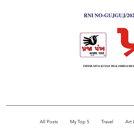
All Posts
My Top 5
Travel
Art 