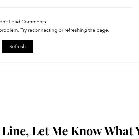
dn’t Load Comments
l problem. Try reconnecting or refreshing the page.
સચીનમાં છરીના ધાકે લૂંટ કરનાર
સૂરત ગ્રીન
Refresh
આરોપીઓનું સીન રી-
ટેબલ ટેનિસ ટ
કન્સ્ટ્રક્શન સફળ...
મહોત્સવ
 Line, Let Me Know What 