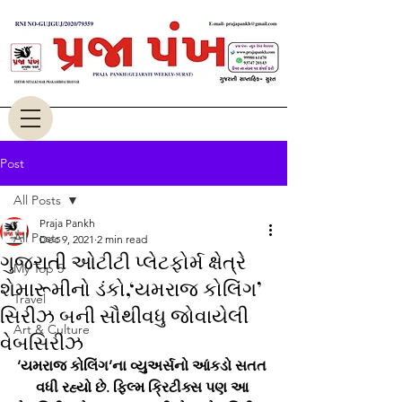
Post
All Posts
Praja Pankh
All Posts
Dec 9, 2021
2 min read
ગુજરાતી ઓટીટી પ્લેટફોર્મ ક્ષેત્રે
My Top 5
શેમારૂમીનો ડંકો,‘યમરાજ કોલિંગ’
Travel
સિરીઝ બની સૌથીવધુ જોવાયેલી
Art & Culture
વેબસિરીઝ
‘યમરાજ કોલિંગ’ના વ્યુઅર્સનો આંકડો સતત 
વધી રહ્યો છે. ફિલ્મ ક્રિટીક્સ પણ આ 