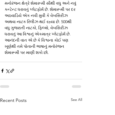
મનોરંજન ક્ષેત્રે શેમારૂમી સૌથી વધુ અને નવું 
કન્ટેન્ટ ધરાવતું પ્લેટફોર્મ છે. શેમારૂમી પર દર 
અઠવાડિયે એક નવી મુવી કે વેબસિરીઝ 
અથવા નાટક રિલીઝ થઈ રહ્યા છે. 500થી 
વધુ ગુજરાતી નાટકો, ફિલ્મો, વેબસિરીઝ 
ધરાવતું આ વિશ્વનું એકમાત્ર પ્લેટફોર્મ છે. 
આનંદની વાત એ છે કે વિશ્વના કોઈ પણ 
ખૂણેથી તમે પોતાની ભાષાનું મનોરંજન 
શેમારૂમી પર માણી શકો છો.
See All
Recent Posts