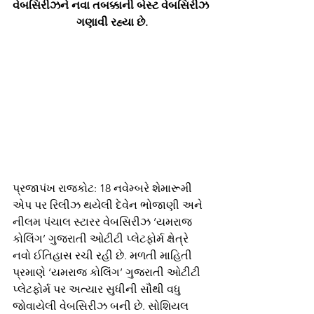
વેબસિરીઝને નવા તબક્કાની બેસ્ટ વેબસિરીઝ 
ગણાવી રહ્યા છે.
પ્રજાપંખ રાજકોટ: 18 નવેમ્બરે શેમારૂમી 
એપ પર રિલીઝ થયેલી દેવેન ભોજાણી અને 
નીલમ પંચાલ સ્ટારર વેબસિરીઝ ‘યમરાજ 
કોલિંગ’ ગુજરાતી ઓટીટી પ્લેટફોર્મ ક્ષેત્રે 
નવો ઈતિહાસ રચી રહી છે. મળતી માહિતી 
પ્રમાણે ‘યમરાજ કોલિંગ’ ગુજરાતી ઓટીટી 
પ્લેટફોર્મ પર અત્યાર સુધીની સૌથી વધુ 
જોવાયેલી વેબસિરીઝ બની છે. સોશિયલ 