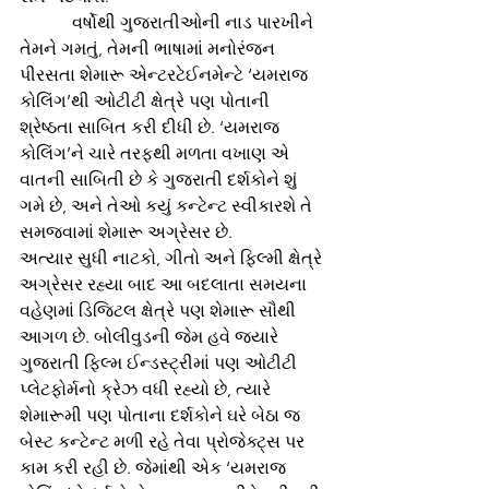
            વર્ષોથી ગુજરાતીઓની નાડ પારખીને 
તેમને ગમતું, તેમની ભાષામાં મનોરંજન 
પીરસતા શેમારૂ એન્ટરટેઈનમેન્ટે ‘યમરાજ 
કોલિંગ’થી ઓટીટી ક્ષેત્રે પણ પોતાની 
શ્રેષ્ઠતા સાબિત કરી દીધી છે. ‘યમરાજ 
કોલિંગ’ને ચારે તરફથી મળતા વખાણ એ 
વાતની સાબિતી છે કે ગુજરાતી દર્શકોને શું 
ગમે છે, અને તેઓ કયું કન્ટેન્ટ સ્વીકારશે તે 
સમજવામાં શેમારૂ અગ્રેસર છે. 
અત્યાર સુધી નાટકો, ગીતો અને ફિલ્મી ક્ષેત્રે 
અગ્રેસર રહ્યા બાદ આ બદલાતા સમયના 
વહેણમાં ડિજિટલ ક્ષેત્રે પણ શેમારૂ સૌથી 
આગળ છે. બોલીવુડની જેમ હવે જ્યારે 
ગુજરાતી ફિલ્મ ઈન્ડસ્ટ્રીમાં પણ ઓટીટી 
પ્લેટફોર્મનો ક્રેઝ વધી રહ્યો છે, ત્યારે 
શેમારૂમી પણ પોતાના દર્શકોને ઘરે બેઠા જ 
બેસ્ટ કન્ટેન્ટ મળી રહે તેવા પ્રોજેક્ટ્સ પર 
કામ કરી રહી છે. જેમાંથી એક ‘યમરાજ 