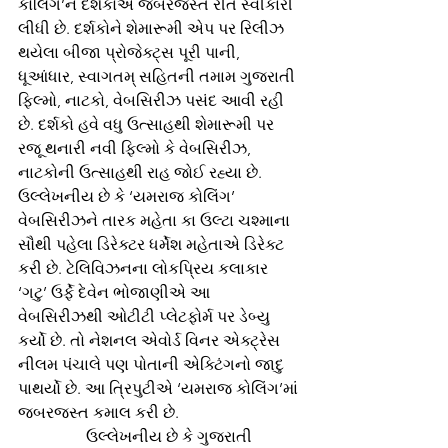
કોલિંગ’ને દર્શકોએ જબરજસ્ત રીતે સ્વીકારી 
લીધી છે. દર્શકોને શેમારૂમી એપ પર રિલીઝ 
થયેલા બીજા પ્રોજેક્ટ્સ પૂરી પાની, 
ધૂઆંધાર, સ્વાગતમ્ સહિતની તમામ ગુજરાતી 
ફિલ્મો, નાટકો, વેબસિરીઝ પસંદ આવી રહી 
છે. દર્શકો હવે વધુ ઉત્સાહથી શેમારૂમી પર 
રજૂ થનારી નવી ફિલ્મો કે વેબસિરીઝ, 
નાટકોની ઉત્સાહથી રાહ જોઈ રહ્યા છે.
ઉલ્લેખનીય છે કે ‘યમરાજ કોલિંગ’ 
વેબસિરીઝને તારક મહેતા કા ઉલ્ટા ચશ્માના 
સૌથી પહેલા ડિરેક્ટર ધર્મેશ મહેતાએ ડિરેક્ટ 
કરી છે. ટેલિવિઝનના લોકપ્રિય કલાકાર 
‘ગટુ’ ઉર્ફે દેવેન ભોજાણીએ આ 
વેબસિરીઝથી ઓટીટી પ્લેટફોર્મ પર ડેબ્યુ 
કર્યો છે. તો નેશનલ એવોર્ડ વિનર એક્ટ્રેસ 
નીલમ પંચાલે પણ પોતાની એક્ટિંગનો જાદુ 
પાથર્યો છે. આ ત્રિપુટીએ ‘યમરાજ કોલિંગ’માં 
જબરજસ્ત કમાલ કરી છે. 
                 ઉલ્લેખનીય છે કે ગુજરાતી 