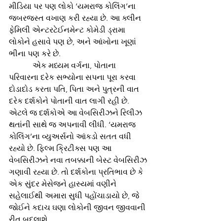
મીડિયા પર પણ લોકો ‘યમરાજ કોલિંગ’ના 
જબરજસ્ત વખાણ કરી રહ્યા છે. આ ક્લીન 
ફેમિલી એન્ટરટેઈનમેન્ટ કોમેડી ડ્રામા 
લોકોને હસાવે પણ છે, અને આંખોના ખૂણાં 
ભીના પણ કરે છે. 
            એક મધ્યમ વર્ગના, પોતાના 
પરિવારના દરેક સભ્યોના સપના પૂરા કરવા 
દોડાદોડ કરતા પતિ, પિતા અને પુત્રની વાત 
દરેક દર્શકોને પોતાની વાત લાગી રહી છે. 
એટલે જ દર્શકોએ આ વેબસિરીઝને રિલીઝ 
થતાંની સાથે જ અપનાવી લીધી. ‘યમરાજ 
કોલિંગ’ના વ્યુઅર્સનો આંકડો સતત વધી 
રહ્યો છે. ફિલ્મ ક્રિટીક્સ પણ આ 
વેબસિરીઝને નવા તબક્કાની બેસ્ટ વેબસિરીઝ 
ગણાવી રહ્યા છે. તો દર્શકોના પ્રતિભાવ છે કે 
એક સુંદર મેસેજને હાસ્યમાં વણીને 
સહેલાઈથી અમારા સુધી પહોંચાડાયો છે, જે 
જોઈને કદાચ ઘણા લોકોની જીવન જીવવાની 
રીત બદલાશે.