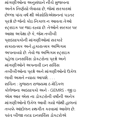
માંગણીઓના અનુસંધાને નીચે મુજબના 
અનેક નિર્ણયો લેવાયા છે, જેમાં સરકારમાં 
છેલ્લા પાંચ વર્ષ થી એસોસિએશનનાં પડતર 
પ્રશ્નો છે જેનો કોઇ નિકાલ ન આવતા તેઓ 
સ્ટ્રાઇક પર જઇ રહ્યા છે. તેઓને સરકાર પર 
આશા અપેક્ષા છે કે, જેમ તબીબી 
પ્રાધ્યાપકોની માંગણીઓમાં સરકારે 
સકારાત્મક અને હકારાત્મક અભિગમ 
અપનાવ્યો છે. તેવો જ અભિગમ સ્ટ્રાઇક 
પહેલા ઇનસર્વિસ ડોકટરોના પ્રશ્નો અને 
માંગણીઓને અપનાવી ઇન સર્વિસ 
તબીબીઓના પ્રશ્નો અને માંગણીઓનો ઉકેલ 
લાવી અમને ન્યાય આપશે. . . .      
સચિન : ગુજરાત રાજ્યમા 6 મેડિકલ 
કોલેજના અધ્યાપકો અને - GEMRS - જી ઇ 
એમ આર એસ ના ડોકટરોની વર્ષોની અનેક 
માંગણીઓનો ઉકેલ આવી ગયો જેથી હાલનાં 
તબક્કે આંદોલન સ્થગીત કરવામાં આવેલ છે. 
પરંતુ બીજી તરફ ઇનસર્વિસ ડોકટરોએ 