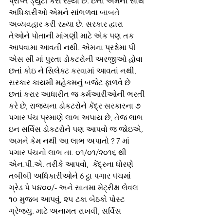
પ્રાપ્ત ડ્યુટી કરી રહ્યા છે. છતાં એમની સાથે 
અધિકારીઓ એમને સાંભળવા બાબતે 
અવ્યવહાર કરી રહ્યા છે. સરકાર દ્વારા 
તેઓને પોતાની માંગણી માટે એક પણ તક  
આપવામા આવતી નથી. એમના પ્રશ્નોમા પી 
એસ સી માં પુરતા ડોકટરોની અરજીઓ હોવા 
છતાં કોઇ ને સિલેક્ટ કરવામાં આવતાં નથી, 
સરકાર કાયમી મહેકમનું બજેટ ફાળવે છે 
છતાં કરાર આધારીત જ કર્મઆરીઓની ભરતી 
કરે છે, રાજ્યના ડોકટરોને કેંદ્ર સરકારના ૭ 
પગાર પંચ પ્રમાણે લાભ અપાય છે, તેજ લાભ 
ઇન સર્વિસ ડોકટરોને પણ આપવો જ જોઇએ, 
અમને કેમ નથી આ લાભ અપાતો ? 7 માં 
પગાર પંચનો લાભ તા. ૦૧/૦૧/૨૦૧૬ થી 
એન.પી.એ. તરીકે આપવો,  કેંદ્રના ધોરણે 
તબીબી અધિકારીઓને 6 ટ્ઠા પગાર પંચમાં 
ગ્રેડ પે ૫૪૦૦/- અને સાતમા મેટ્રીક્ષ લેવલ 
૧૦ મુજબ આપવું, ૨૫ ટકા બેઠકો પોસ્ટ 
ગ્રેજ્યુ. માટે અનામત રાખવી, સર્વિસ 