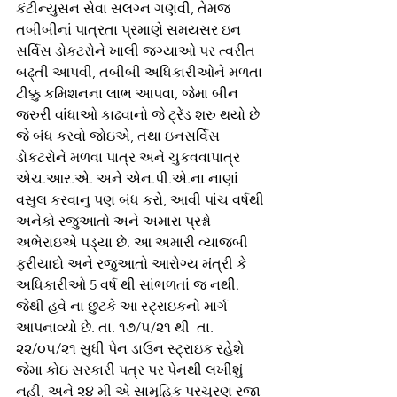
કંટીન્યુસન સેવા સલગ્ન ગણવી, તેમજ 
તબીબીનાં પાત્રતા પ્રમાણે સમયસર ઇન 
સર્વિસ ડોકટરોને ખાલી જગ્યાઓ પર ત્વરીત 
બઢ્તી આપવી, તબીબી અધિકારીઓને મળતા 
ટીક્કુ કમિશનના લાભ આપવા, જેમા બીન 
જરુરી વાંધાઓ કાઢવાનો જે ટ્રેંડ શરુ થયો છે 
જે બંધ કરવો જોઇએ, તથા ઇનસર્વિસ 
ડોકટરોને મળવા પાત્ર અને ચુકવવાપાત્ર 
એચ.આર.એ. અને એન.પી.એ.ના નાણાં 
વસુલ કરવાનુ પણ બંધ કરો, આવી પાંચ વર્ષથી 
અનેકો રજુઆતો અને અમારા પ્રશ્નો 
અભેરાઇએ પડ્યા છે. આ અમારી વ્યાજબી 
ફરીયાદો અને રજુઆતો આરોગ્ય મંત્રી કે 
અધિકારીઓ 5 વર્ષ થી સાંભળતાં જ નથી. 
જેથી હવે ના છુટકે આ સ્ટ્રાઇકનો માર્ગ 
આપનાવ્યો છે. તા. ૧૭/૫/૨૧ થી  તા. 
૨૨/૦૫/૨૧ સુધી પેન ડાઉન સ્ટ્રાઇક રહેશે 
જેમા કોઇ સરકારી પત્ર પર પેનથી લખીશું 
નહી, અને ૨૪ મી એ સામુહિક પરચુરણ રજા 