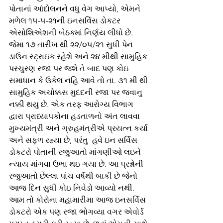
પોતાનાં આંદોલનને વધુ વેગ આપ્યો, એમને 
મળેલ ૧૫-૫-૨૧ની ઇનસર્વિસ ડોકટર 
એસોશિએશની બેઠક્માં નિર્ણય લીધો છે. 
જેમા ૧૭ તારીખ થી ૨૨/૦૫/૨૧ સુધી પેન 
ડાઉન સ્ટ્રાઇક રહેશે અને ૨૪ મીથી સામુહિક 
પરચુરણ રજા પર જશે તે બાદ પણ કોઇ 
સમાધાન કે ઉકેલ નહિ આવે તો તા. ૩૧ મી થી 
સામુહિક અચોક્કસ મુદદની રજા પર જવાનુ 
નક્કી થયુ છે. એક તરફ આરોગ્ય વિભાગ 
દ્વારા પ્રાધ્યાપકોના હડતાળનો અંત લાવવા 
મુખ્યમંત્રી અને ગ્રુહમંત્રીએ પ્રયત્ન કર્યા 
અને સફળ રહ્યા છે, પરંતુ  હવે ઇન સર્વિસ 
ડોકટરો પોતાની રજુઆતો માંગણીઓ લઇને 
ન્યાય માંગવા ઉભા થઇ ગયા છે. આ પ્રશ્નોની 
રજુઆતો છેલ્લા પાંચ વર્ષથી બાકી છે જેનો 
આજ દિન સુધી કોઇ નિવેડો આવ્યો નથી. 
આમ તો કોરોના મહામારીમા આજ ઇનસર્વિસ 
ડોકટરો એક પણ રજા ભોગવ્યા વગર એવોર્ડ 