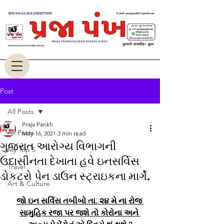
Post
All Posts
Praja Pankh
All Posts
May 16, 2021
3 min read
ગુજરાત આરોગ્ય વિભાગની
My Top 5
ઉદાસીનતા દેખાતા હવે ઇનસર્વિસ
Travel
ડોકટરો પેન ડાઉન સ્ટ્રાઇકના માર્ગે,
Art & Culture
જો ઇન સર્વિસ તબીબો તા. ૨૪ મે ના રોજ 
સામુહિક રજા પર જશે તો કોરોના અને 