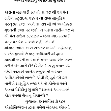
અન્ય પેસેંટોનું એ દિવસે શું થશે ?
કોરોના મહામારી સમયે તા. ૧૭ થી ૨૨ પેન 
ડાઉન સ્ટ્રાઇક, ૨૪/૫ ના રોજ સામુહિક 
પરચુરણ રજા, અને તા. ૩૧ મી એ અચોક્કસ 
મુદતની રજા પર જશે,  તે પહેલા તારીખ ૧૭ મે 
થી પેન ડાઉન સ્ટ્રાઇક – જેમા કોઇ સરકારી 
પત્ર પર પેન ચાલશે નહી. એમની 
માંગણીઓમા ખાસ સરકાર કાયમી મહેકમનું 
બજેટ ફાળવે છે પણ અધિકારીઓ દ્વારા 
કાયમી ભરતીના સ્થાને કરાર આધારીત ભરતી 
કરીને ગેર માર્ગે દોરે છે કેમ ?. ૭ મુ પગાર પંચ 
જેવી અમારી અનેક રજુઆતો સરકાર 
અધિકારીઓ સાંભળે એવી છે, હવે જો ૨૪ 
તારીખે સામુહિક રજા પડે તો કોરોના અને 
અન્ય પેસેંટોનું શું થશે ? સરકાર આ બાબતે 
કોઇ પગલા લેવાનું વિચારશે ?     
                     ગુજરાત ઇનસર્વિસ ડોકટર 
એસોસિએશન દ્વારા મળેલ બેઠક્મા એમની 