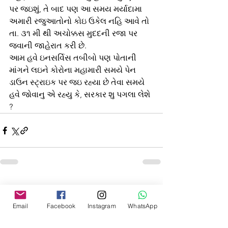
પર જઇશું, તે બાદ પણ આ સમય મર્યાદામા 
અમારી રજુઆતોનો કોઇ ઉકેલ નહિ આવે તો 
તા. ૩૧ મી થી અચોક્કસ મુદદની રજા પર 
જવાની જાહેરાત કરી છે. 
આમ હવે ઇનસર્વિસ તબીબો પણ પોતાની 
માંગને લઇને કોરોના મહામારી સમયે પેન 
ડાઉન સ્ટ્રાઇક પર જઇ રહ્યા છે તેવા સમયે 
હવે જોવાનુ એ રહ્યુ કે, સરકાર શુ પગલા લેશે 
?
See All
Recent Posts
Email
Facebook
Instagram
WhatsApp