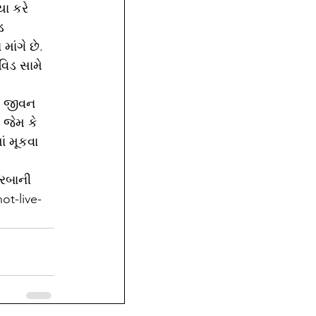
ા કરે 
ડ 
ાંગે છે. 
વિડ સામે 
ત જીવન 
 જેમ કે 
 મૂકવા 
રબાની 
ot-live-