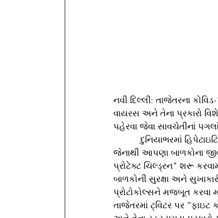
નવી દિલ્લી: તાજેતરના કોવિડ-
વાયરસ અને તેના પ્રકારો વિશે
પહેરવા જેવા સાવચેતીનાં પગલાં
           દુનિયાભરમાં હિપેટાઇટિસ, મંકી પોક્સ અથવા ટોમેટો ફ્લૂના કેસ દિવસેને દિવસે વધી રહ્યા છે, 
જેનાથી આપણા બાળકોના જીવન
પ્રોટેક્ટ ચિલ્ડ્રન" શરૂ ક
બાળકોની સુરક્ષા અને સુખાકાર
પ્રોટોકોલ્સને મજબૂત કરવા મા
તાજેતરમાં ટ્વિટર પર “ફાઇટ કોવ