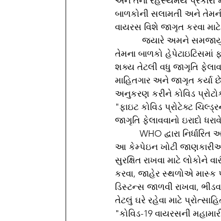
અને તેના રહસ્યમય પ્રકારો મ
બાળકોની સલામતી અને તેમની 
વાયરસ વિશે જાગૃત કરવા માટે 
           જ્યારે અમને સમજાયું કે યુકે અને અમેરિકા એ તેમના કોવિડ પ્રોટોકોલ હળવા કર્યા છે અને 
તેમના બાળકો હેપેટાઇટિસમાં
શક્ય તેટલી વધુ જાગૃતિ ફેલા
માહિતગાર અને જાગૃત કર્યા છ
અનુકરણ કરીને કોવિડ પ્રોટોક
"ફાઇટ કોવિડ પ્રોટેક્ટ ચિલ્ડ્
જાગૃતિ ફેલાવવાનો ઇરાદો ધરાવે
          WHO દ્વારા નિર્ધારિત આરોગ્યલક્ષી ભલામણો અને તબીબી માર્ગદર્શિકાને પ્રોત્સાહન આપતી વખતે 
આ કેમ્પેઇન ખોટી જાણકારીઓન
સુરક્ષિત રાખવા માટે લોકોને 
કરવા, જાહેર સ્થળોએ માસ્ક 
ડિસ્ટન્સ જાળવી રાખવા, ભીડ
તેટલું ઘરે રહેવા માટે પ્રોત્સાહ
"કોવિડ-19 વાયરસની મહામાર