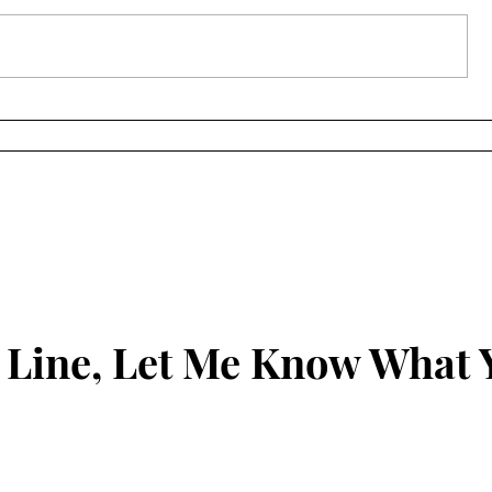
સચીનમાં છરીના ધાકે લૂંટ કરનાર
સૂરત ગ્રીન
આરોપીઓનું સીન રી-
ટેબલ ટેનિસ ટ
કન્સ્ટ્રક્શન સફળ...
મહોત્સવ
 Line, Let Me Know What 