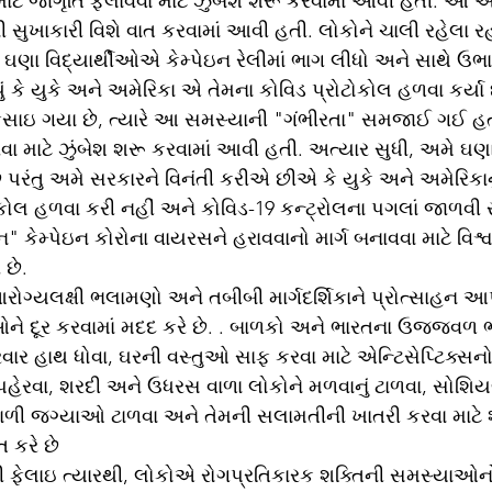
ાટે જાગૃતિ ફેલાવવા માટે ઝુંબેશ શરૂ કરવામાં આવી હતી. આ 
સુખાકારી વિશે વાત કરવામાં આવી હતી. લોકોને ચાલી રહેલા 
ઘણા વિદ્યાર્થીઓએ કેમ્પેઇન રેલીમાં ભાગ લીધો અને સાથે ઉભા 
 ફસાઇ ગયા છે, ત્યારે આ સમસ્યાની "ગંભીરતા" સમજાઈ ગઈ હ
વવા માટે ઝુંબેશ શરૂ કરવામાં આવી હતી. અત્યાર સુધી, અમે ઘણા
ે પરંતુ અમે સરકારને વિનંતી કરીએ છીએ કે યુકે અને અમેરિકાન
ોલ હળવા કરી નહીં અને કોવિડ-19 કન્ટ્રોલના પગલાં જાળવી ર
રન" કેમ્પેઇન કોરોના વાયરસને હરાવવાનો માર્ગ બનાવવા માટે વિશ્
 છે.
ે દૂર કરવામાં મદદ કરે છે. . બાળકો અને ભારતના ઉજ્જવળ ભ
વારંવાર હાથ ધોવા, ઘરની વસ્તુઓ સાફ કરવા માટે એન્ટિસેપ્ટિક્સ
પહેરવા, શરદી અને ઉધરસ વાળા લોકોને મળવાનું ટાળવા, સોશિય
વાળી જગ્યાઓ ટાળવા અને તેમની સલામતીની ખાતરી કરવા માટે 
િત કરે છે
ી ફેલાઇ ત્યારથી, લોકોએ રોગપ્રતિકારક શક્તિની સમસ્યાઓન