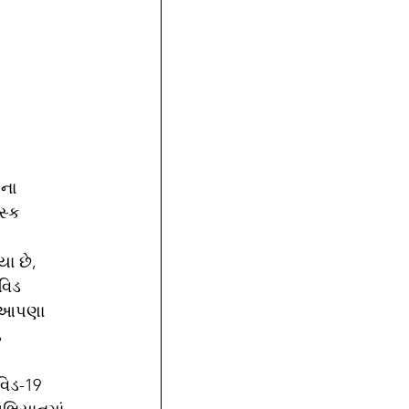
ના 
સ્ક 
વિડ 
ે આપણા 
 
વિડ-19 