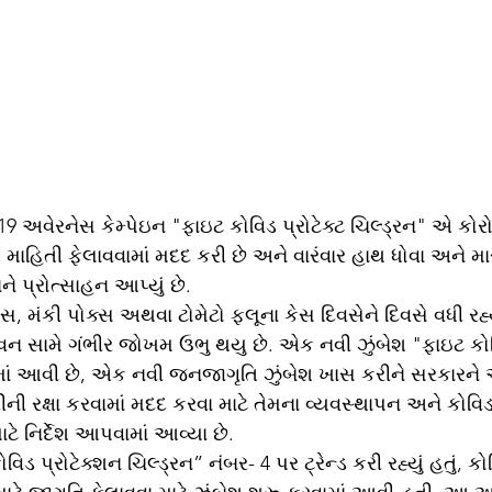
19 અવેરનેસ કેમ્પેઇન "ફાઇટ કોવિડ પ્રોટેક્ટ ચિલ્ડ્રન" એ કોરો
 માહિતી ફેલાવવામાં મદદ કરી છે અને વારંવાર હાથ ધોવા અને મા
ને પ્રોત્સાહન આપ્યું છે.
 સામે ગંભીર જોખમ ઉભુ થયુ છે. એક નવી ઝુંબેશ "ફાઇટ કો
રવામાં આવી છે, એક નવી જનજાગૃતિ ઝુંબેશ ખાસ કરીને સરકારન
ીની રક્ષા કરવામાં મદદ કરવા માટે તેમના વ્યવસ્થાપન અને કોવિડ
ટે નિર્દેશ આપવામાં આવ્યા છે. 
િડ પ્રોટેક્શન ચિલ્ડ્રન” નંબર- 4 પર ટ્રેન્ડ કરી રહ્યું હતું, કો