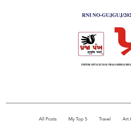
All Posts
My Top 5
Travel
Art 