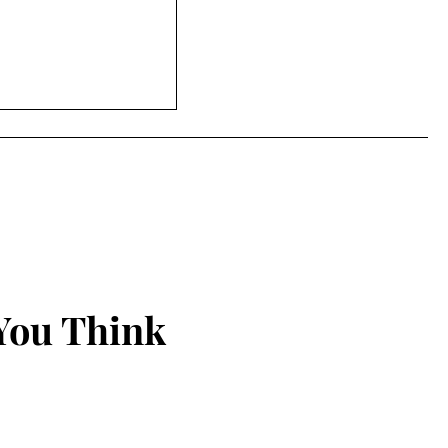
સિટી ક્લબ હાઉસમાં
ૂર્નામેન્ટનો ઉત્સાહી
You Think