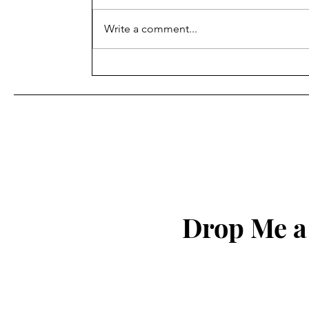
Write a comment...
શિક્ષણ ખાતાના વહીવટી સ્ટાફના
પેન્શનરોનું મંડળ ગાંધીનગરની
સામાન્ય સભા ગાંધીનગર ખાતે
યોજવામાં આવેલ આ સભામાં
અલગ અલગ જીલ્લાના સભ્યો
હાજર રહ્યા હતા.
Drop Me a