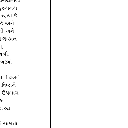
અભિયાનમાં 
રહસ્યમય 
રહ્યા છે.
તી અને 
 લોકોને 
ુ 
ાખી. 
વભરમાં 
વિષ્યને 
નો ઉપયોગ 
લ- 
શક્ય 
ો સામનો 