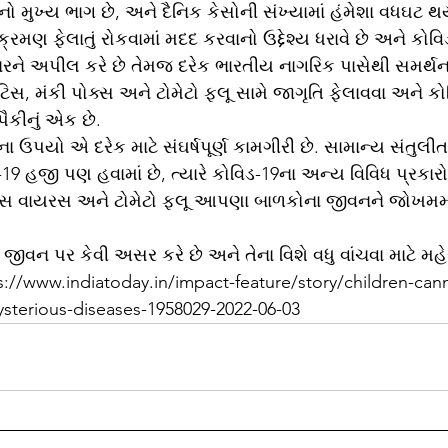
ો મુખ્ય ભાગ છે, અને દૈનિક કેસોની સંખ્યામાં હંમેશા વધઘટ થય
્રમણ ફેલાતું રોકવામાં મદદ કરવાનો ઉદ્દેશ્ય ધરાવે છે અને કોવિ
રને અપીલ કરે છે તેમજ દરેક ભારતીય નાગરિક પાસેથી સમર્થન મ
સ, મંકી પોક્સ અને ટોમેટો ફ્લૂ સામે જાગૃતિ ફેલાવવા અને કો
ૈકીનું એક છે.
ા ઉપયો એ દરેક માટે સંઘર્ષપૂર્ણ કામગીરી છે. સામાન્ય સંતુલી
-19 હજી પણ હવામાં છે, ત્યારે કોવિડ-19ના અન્ય વિવિધ પ્રકારો
ક્સ વાયરસ અને ટોમેટો ફ્લૂ આપણા બાળકોના જીવનને જોખમમાં
 પર કેવી અસર કરે છે અને તેના વિશે વધુ વાંચવા માટે મહે
ps://www.indiatoday.in/impact-feature/story/children-cann
ysterious-diseases-1958029-2022-06-03