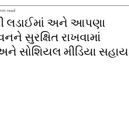
min read
ની લડાઈમાં અને આપણા
ને સુરક્ષિત રાખવામાં
 અને સોશિયલ મીડિયા સહાય