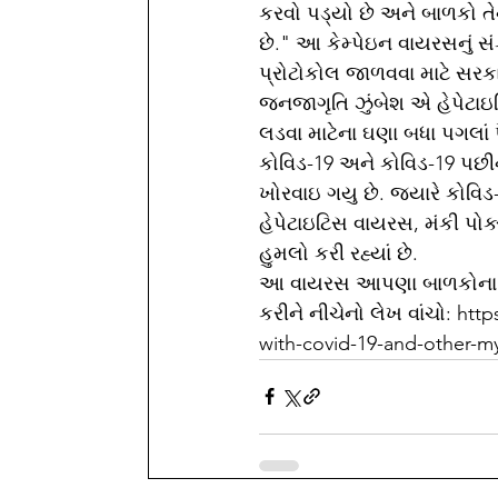
કરવો પડ્યો છે અને બાળકો તેન
છે." આ કેમ્પેઇન વાયરસનું સંક
પ્રોટોકોલ જાળવવા માટે સરકા
જનજાગૃતિ ઝુંબેશ એ હેપેટાઇટિ
લડવા માટેના ઘણા બધા પગલાં પ
કોવિડ-19 અને કોવિડ-19 પછીન
ખોરવાઇ ગયુ છે. જ્યારે કોવિડ
હેપેટાઇટિસ વાયરસ, મંકી પો
હુમલો કરી રહ્યાં છે.
આ વાયરસ આપણા બાળકોના જીવન
કરીને નીચેનો લેખ વાંચો: htt
with-covid-19-and-other-m