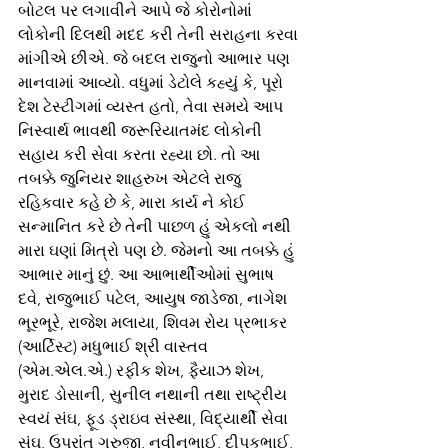
બોટલ પર લગાવીને આપે જે કોરોનોમાં 
લોકોની દિલથી મદદ કરી તેની સરાહના કરવા 
માંગીએ છીએ. જે બદલ રાજુનો આભાર પણ 
માનવામાં આવ્યો. વધુમાં ડેટોલે કહ્યું કે, પૂરો 
દેશ ટેસ્ટીગમાં વ્યસ્ત હતો, તેવા સમયે આપ 
નિસ્વાર્થ ભાવથી જરૂરિયાતમંદ લોકોની 
સહાય કરી સેવા કરતા રહ્યા છો. તો આ 
તબક્કે જુનિયર શાહરુખ એટલે રાજુ 
રહિકવાર કહે છે કે, મારા કાર્ય ને કોઈ 
સન્માનિત કરે છે તેની પાછળ હું એકલો નથી 
મારા ઘણાં મિત્રો પણ છે. જેમનો આ તબક્કે હું 
આભાર માનું છું. આ આભાર્થીઓમાં સુભાષ 
દવે, રાજુભાઈ પટેલ, આયુષ જાડેજા, નાગેશ 
ભૂરભૂરે, રાજેશ મલાયા, શિવમ રોય પ્રભાકર 
(આર્ટિસ્ટ) મધુભાઈ શ્રી વાસ્તવ 
(એમ.એલ.એ.) રફીક શેખ, ફૈયાઝ શેખ, 
મુરાદ ડોસાની, સુનીલ નથાની તથા રાષ્ટ્રીય 
સ્વયં સંઘ, ફૂડ ડ્રાઇવ સંસ્થા, વિદ્યાર્થી સેવા 
સંઘ, ઉપરાંત ગુરુજી, નવીનભાઈ, દીપકભાઈ, 