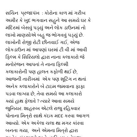
સચિન  પ્રજાપંખ  : કોરોના કાળ માં ગરીબ 
અમીર કે ખુદ ભગવાન સહુને આ સમયે ઘર કે 
મંદિરમાં બેસવું પડ્યું અને લોક ડાઉનમાં તો 
લાખો માણસોએ બહુ જ ભોગવવું પડ્યું છે. 
લાખોની રોજી રોટી છીનવાઈ ગઈ, એજ 
લોકડાઉન માં આપણાં ઘરમાં ટી વી માં આવી 
ફિલ્મ કે સિરિયલો દ્વારા નાના કલાકારો જે 
મનોરંજન આપતાં તે નાના ફિલ્મી 
કલાકારોની પણ હાલત કફોળી થઈ છે, 
આજની તારીખમાં  એક પણ શૂટિંગ ન થતાં 
અનેક કલાકારોને બે ટાઇમ જમવાના ફાફા 
પડવા લાગ્યા છે, તેવા સમયે આ કલાકારો 
ક્યાં હાથ ફેલાવે ? ત્યારે આવા સમયે 
જુનિયર. શાહરુખ એટલે રાજુ રહિક્વાર 
પોતાના મિત્રો સાથે કંઇક મદદ કરવા આગળ 
આવ્યો. એક અકેલા ચલા થા મગર કાંરવા 
બનતા ગયા,  અને એમના મિત્રો દ્વારા 