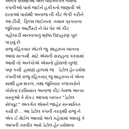
અનેક સંસ્થાઓ અને વ્યક્તિગત તેમજ 
કંપનીઓ પાસે જઈને હકીકતો જણાવી એ 
દાતાઓ પાસેથી અનાજ ની કીટ ભેગી કરીને 
આ ટીવી,  ફિલ્મ લાઈનનાં  તમામ પ્રકારના 
જુનિયર આર્ટીસ્ટો ને ઘેર ઘેર એ કીટ 
પહોંચાડી માનવતાનું શ્રેષ્ઠ ઉદાહરણ પૂરું 
પાડ્યું છે.
રાજુ રહિકવાર એટલે જુ. શાહરુખ ખાનના 
આવા સત્કર્મો  માટે એમની સરાહના કરવામાં 
આવી તો અનેકોએ એમનો હોંસલો બુલંદ 
પણ કર્યો. હમણાં હાલમાં જ    ડેટોલ હેન્ડવોશ 
કંપનીએ રાજુ રહિકવાર્ જુ શાહરુખ ને એના 
સાથી હમ શકલ, તથા જુનિયર કલાકારોને 
કોરોના દરમિયાન અનાજ કીટ તેમજ અન્ય 
વસ્તુઓ કે રોકડ આપવા બાબત "ડેટોલ 
સેલ્યુટ" અંતર્ગત એમને જાહેર સન્માનિત 
કર્યો છે ... આ ડેટોલ કંપની તરફથી રાજુ ને 
એક ઈ મેઈલ આવ્યો અને કહેવામાં આવ્યું કે 
આપની તસ્વીર અમે ડેટોલ હેન્ડવોશના 