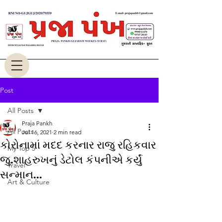
Post
All Posts
Praja Pankh
All Posts
Jul 16, 2021
2 min read
કોરોનામાં મદદ કરનાર રાજુ રહિકવાર
My Top 5
જુ.શાહરુખનું ડેટોલ કંપનીએ કર્યું
Travel
સન્માન...
Art & Culture