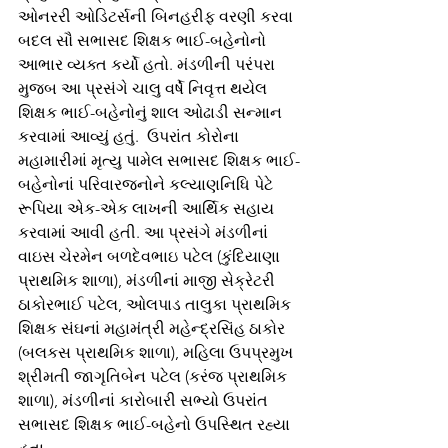
ઓનરરી ઓડિટર્સની બિનહરીફ વરણી કરવા 
બદલ સૌ સભાસદ શિક્ષક ભાઈ-બહેનોનો 
આભાર વ્યક્ત કર્યો હતો. મંડળીની પરંપરા 
મુજબ આ પ્રસંગે ચાલુ વર્ષે નિવૃત્ત થયેલ 
શિક્ષક ભાઈ-બહેનોનું શાલ ઓઢાડી સન્માન 
કરવામાં આવ્યું હતું.  ઉપરાંત કોરોના 
મહામારીમાં મૃત્યુ પામેલ સભાસદ શિક્ષક ભાઈ-
બહેનોનાં પરિવારજનોને કલ્યાણનિધિ પેટે 
રૂપિયા એક-એક લાખની આર્થિક સહાય 
કરવામાં આવી હતી. આ પ્રસંગે મંડળીનાં 
વાઇસ ચેરમેન બળદેવભાઇ પટેલ (કુંદિયાણા 
પ્રાથમિક શાળા), મંડળીનાં માજી સેક્રેટરી 
ઠાકોરભાઈ પટેલ, ઓલપાડ તાલુકા પ્રાથમિક 
શિક્ષક સંઘનાં મહામંત્રી મહેન્દ્રસિંહ ઠાકોર 
(બલકસ પ્રાથમિક શાળા), મહિલા ઉપપ્રમુખ 
શ્રીમતી જાગૃતિબેન પટેલ (કરંજ પ્રાથમિક 
શાળા), મંડળીનાં કારોબારી સભ્યો ઉપરાંત 
સભાસદ શિક્ષક ભાઈ-બહેનો ઉપસ્થિત રહ્યા 