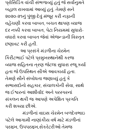
પ્રોસિડિંગ વાંચી સંભળાવ્યું હતું જે સર્વાનુમતે 
બહાલ રાખવામાં આવ્યું હતું. તેમણે સને 
૨૦૨૦-૨૧નું પુંજી-દેવું મંજૂર કરી નફાની 
વહેંચણી કરવા બાબત, બચત થાપણ વ્યાજ 
દર નક્કી કરવા બાબત, પેટા નિયમમાં સુધારો-
વધારો કરવા બાબત જેવાં એજન્ડાની વિસ્તૃત 
છણાવટ કરી હતી.
             આ પ્રસંગે મંડળીના ચેરમેન 
કિરીટભાઈ પટેલે પ્રમુખસ્થાનેથી કરજ 
વ્યાજ સહિતના ત્રણ જેટલા સુધારા રજૂ કર્યા 
હતા જે ઉપસ્થિત સૌએ આવકાર્યા હતા. 
તેમણે સૌને સંબોધતા જણાવ્યું હતું કે 
સભાસદોનો સહકાર, સંચાલકોની સેવા, સાથે 
જ ઈશ્વરનાં આશીર્વાદ અને પરસ્પરનાં 
સંકલન થકી જ આપણે અપેક્ષિત પ્રગતિ 
કરી શક્યા છીએ.
               મંડળીનાં વાઇસ ચેરમેન બળદેવભાઇ 
પટેલે આગામી નાણાંકીય વર્ષ માટે મંડળીનાં 
પ્રમુખ, ઉપપ્રમુખ,સેક્રેટરીઓ તેમજ 