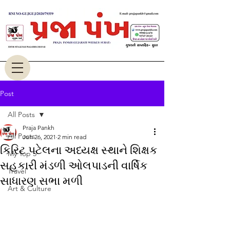
Post
All Posts
Praja Pankh
All Posts
Jun 26, 2021
2 min read
કિરિટ પટેલના અધ્યક્ષ સ્થાને શિક્ષક
My Top 5
સહકારી મંડળી ઓલપાડની વાર્ષિક
Travel
સાધારણ સભા મળી
Art & Culture