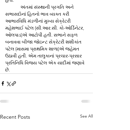
હતા.
             અંતમાં સંસ્થાની પ્રગતિ અને 
સભાસદોનાં હિતનો ભાવ વ્યક્ત કરી 
આભારવિધિ મંડળીનાં મુખ્ય સેક્રેટરી 
મહેશભાઈ પટેલ (સી.આર.સી. કો-ઓર્ડિનેટર, 
ઓલપાડ)એ આટોપી હતી. સભાને સફળ 
બનાવવા બીજા જોઇન્ટ સેક્રેટરી શશીકાંત 
પટેલ (માસમા પ્રાથમિક શાળા)એ જહેમત 
ઉઠાવી હતી. એમ તાલુકાનાં પ્રચાર-પ્રસાર 
પ્રતિનિધિ વિજય પટેલ એક યાદીમાં જણાવે 
છે.
See All
Recent Posts