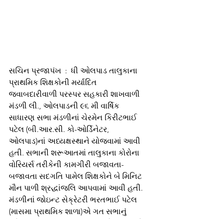
સચિન પ્રજાપંખ  :  ધી ઓલપાડ તાલુકાના 
પ્રાથમિક શિક્ષકોની મર્યાદિત 
જવાબદારીવાળી પરસ્પર સહકારી શાખવાળી 
મંડળી લી., ઓલપાડની ૯૬ મી વાર્ષિક 
સાધારણ સભા મંડળીનાં ચેરમેન કિરીટભાઈ 
પટેલ (બી.આર.સી. કો-ઓર્ડિનેટર, 
ઓલપાડ)નાં અધ્યક્ષસ્થાને યોજવામાં આવી 
હતી. સભાની શરૂઆતમાં તાલુકાના કોરોના 
વોરિયર્સ તરીકેની કામગીરી બજાવતા-
બજાવતા સદગતિ પામેલ શિક્ષકોને બે મિનિટ 
મૌન પાળી શ્રદ્ધાંજલિ આપવામાં આવી હતી. 
મંડળીનાં જોઇન્ટ સેક્રેટરી ભરતભાઈ પટેલ 
(માસમા પ્રાથમિક શાળા)એ ગત સભાનું 